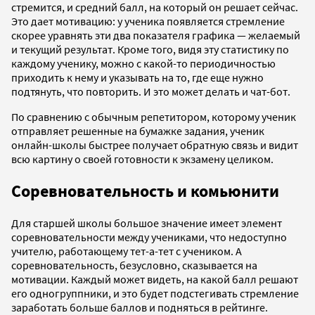
стремится, и средний балл, на который он решает сейчас.
Это дает мотивацию: у ученика появляется стремление
скорее уравнять эти два показателя графика — желаемый
и текущий результат. Кроме того, видя эту статистику по
каждому ученику, можно с какой-то периодичностью
приходить к нему и указывать на то, где еще нужно
подтянуть, что повторить. И это может делать и чат-бот.
По сравнению с обычным репетитором, которому ученик
отправляет решенные на бумажке задания, ученик
онлайн-школы быстрее получает обратную связь и видит
всю картину о своей готовности к экзамену целиком.
Соревновательность и комьюнити
Для старшей школы большое значение имеет элемент
соревновательности между учениками, что недоступно
учителю, работающему тет-а-тет с учеником. А
соревновательность, безусловно, сказывается на
мотивации. Каждый может видеть, на какой балл решают
его одногруппники, и это будет подстегивать стремление
заработать больше баллов и подняться в рейтинге.