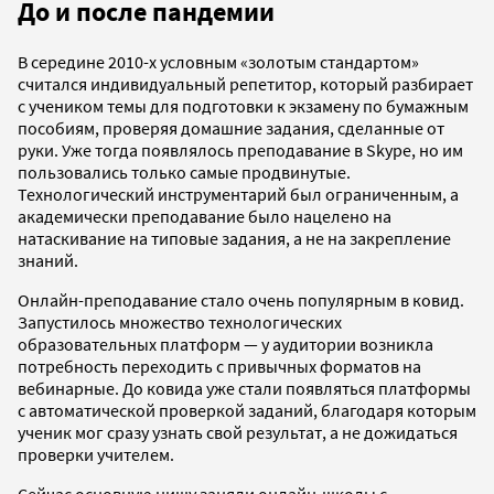
До и после пандемии
В середине 2010-х условным «золотым стандартом»
считался индивидуальный репетитор, который разбирает
с учеником темы для подготовки к экзамену по бумажным
пособиям, проверяя домашние задания, сделанные от
руки. Уже тогда появлялось преподавание в Skype, но им
пользовались только самые продвинутые.
Технологический инструментарий был ограниченным, а
академически преподавание было нацелено на
натаскивание на типовые задания, а не на закрепление
знаний.
Онлайн-преподавание стало очень популярным в ковид.
Запустилось множество технологических
образовательных платформ — у аудитории возникла
потребность переходить с привычных форматов на
вебинарные. До ковида уже стали появляться платформы
с автоматической проверкой заданий, благодаря которым
ученик мог сразу узнать свой результат, а не дожидаться
проверки учителем.
Сейчас основную нишу заняли онлайн-школы с