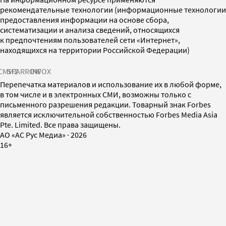
рекомендательные технологии (информационные технологии
предоставления информации на основе сбора,
систематизации и анализа сведений, относящихся
к предпочтениям пользователей сети «Интернет»,
находящихся на территории Российской Федерации)
СМИ2
SPARROW
INFOX
Перепечатка материалов и использование их в любой форме,
в том числе и в электронных СМИ, возможны только с
письменного разрешения редакции. Товарный знак Forbes
является исключительной собственностью Forbes Media Asia
Pte. Limited. Все права защищены.
AO «АС Рус Медиа»
·
2026
16+