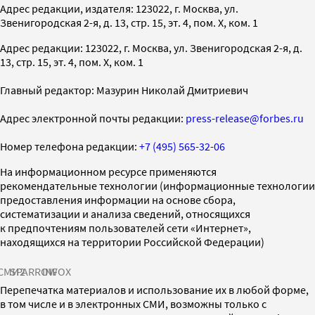
Адрес редакции, издателя: 123022, г. Москва, ул.
Звенигородская 2-я, д. 13, стр. 15, эт. 4, пом. X, ком. 1
Адрес редакции: 123022, г. Москва, ул. Звенигородская 2-я, д.
13, стр. 15, эт. 4, пом. X, ком. 1
Главный редактор: Мазурин Николай Дмитриевич
Адрес электронной почты редакции:
press-release@forbes.ru
Номер телефона редакции:
+7 (495) 565-32-06
На информационном ресурсе применяются
рекомендательные технологии (информационные технологии
предоставления информации на основе сбора,
систематизации и анализа сведений, относящихся
к предпочтениям пользователей сети «Интернет»,
находящихся на территории Российской Федерации)
СМИ2
SPARROW
INFOX
Перепечатка материалов и использование их в любой форме,
в том числе и в электронных СМИ, возможны только с