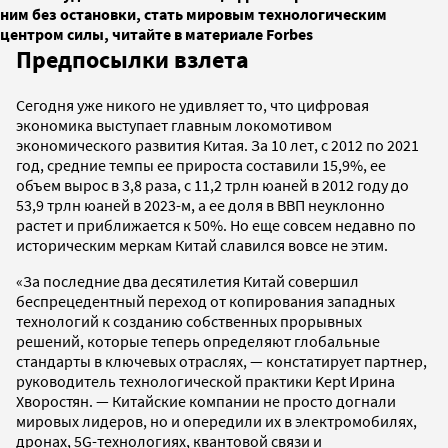
ним без остановки, стать мировым технологическим
центром силы, читайте в материале Forbes
Предпосылки взлета
Сегодня уже никого не удивляет то, что цифровая
экономика выступает главным локомотивом
экономического развития Китая. За 10 лет, с 2012 по 2021
год, средние темпы ее прироста составили 15,9%, ее
объем вырос в 3,8 раза, с 11,2 трлн юаней в 2012 году до
53,9 трлн юаней в 2023-м, а ее доля в ВВП неуклонно
растет и приближается к 50%. Но еще совсем недавно по
историческим меркам Китай славился вовсе не этим.
«За последние два десятилетия Китай совершил
беспрецедентный переход от копирования западных
технологий к созданию собственных прорывных
решений, которые теперь определяют глобальные
стандарты в ключевых отраслях, — констатирует партнер,
руководитель технологической практики Kept Ирина
Хворостян. — Китайские компании не просто догнали
мировых лидеров, но и опередили их в электромобилях,
дронах, 5G-технологиях, квантовой связи и