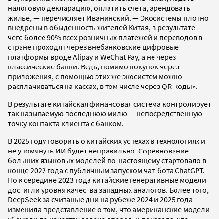
налоговую декларацию, оплатить счета, арендовать
жилье, — перечисляет Иванинский. — Экосистемы плотно
внедрены в обыденность жителей Китая, в результате
чего более 90% всех розничных платежей и переводов в
стране проходят через внебанковские цифровые
платформы вроде Alipay и WeChat Pay, а не через
классические банки. Ведь, помимо покупок через
приложения, с помощью этих же экосистем можно
расплачиваться на кассах, в том числе через QR-коды».
В результате китайская финансовая система контролирует
так называемую последнюю милю — непосредственную
точку контакта клиента с банком.
В 2025 году говорить о китайских успехах в технологиях и
не упомянуть ИИ будет неправильно. Соревнование
больших языковых моделей по-настоящему стартовало в
конце 2022 года с публичным запуском чат-бота ChatGPT.
Но к середине 2023 года китайские генеративные модели
достигли уровня качества западных аналогов. Более того,
DeepSeek за считаные дни на рубеже 2024 и 2025 года
изменила представление о том, что американские модели
убежали по качеству далеко вперед, и показала, что