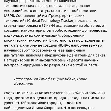
научных разработок во многих ключевых
технологических сферах, показало исследование
Австралийского института стратегической политики
(ASPI). Составленный им «Трекер критических
технологий» (Сritical Technology Tracker) показал, что
страна лидировала в 37 из 44 исследованных областей: от
создания наноматериалов и робототехники до передовых
радиочастотных коммуникаций, оборонных и
космических технологий. В частности, за последние пять
лет китайские ученые создали 48,49% наиболее важных
научных работ по современным авиационным
двигателям, включая гиперзвуковые двигатели для ракет.
На территории КНР находится семь из десяти научных
центров, лидирующих по разработкам в этой области.
Иллюстрации Тимофея Яржомбека, Нины
Кузьминой
«Доля НИОКР в ВВП Китая составила 2,68% по итогам 2024
года, при этом в отдельных городах расходы на НИОКР на
уровне 4–6% экономики города», — делится
наблюдениями Ирина Хворостян. Что посеешь, то и