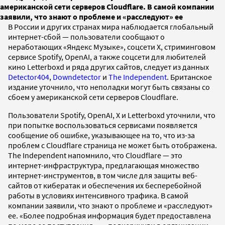
американской сети серверов Cloudflare. В самой компании
заявили, что знают о проблеме и «расследуют» ее
В России и других странах мира наблюдается глобальный
интернет-сбой — пользователи сообщают о
неработающих «Яндекс Музыке», соцсети X, стриминговом
сервисе Spotify, OpenAI, а также соцсети для любителей
кино Letterboxd и ряда других сайтов, следует из данных
Detector404
,
Downdetector
и
The Independent
. Британское
издание уточнило, что неполадки могут быть связаны со
сбоем у американской сети серверов Cloudflare.
Пользователи Spotify, OpenAI, X и Letterboxd уточнили, что
при попытке воспользоваться сервисами появляется
сообщение об ошибке, указывающее на то, что из-за
проблем с Cloudflare страница не может быть отображена.
The Independent напомнило, что Cloudflare — это
интернет-инфраструктура, предлагающая множество
интернет-инструментов, в том числе для защиты веб-
сайтов от кибератак и обеспечения их бесперебойной
работы в условиях интенсивного трафика. В самой
компании заявили, что знают о проблеме и «расследуют»
ее. «Более подробная информация будет предоставлена ​​