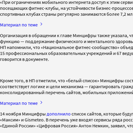
«При ограничениях мобильного интернета доступ к этим серв
посещающих фитнес-клубы, на устойчивости бизнес-процессов 
спортивных клубах страны регулярно занимаются более 7,2 млн
Материал по теме
Организация в обращении к главе Минцифры также указала, 
функцию — поддержание физического и ментального здоровья
НП напомнили, что «Национальное фитнес-сообщество» объедин
15 профессиональных образовательных учреждений и 67 вед
говорится в документе.
Кроме того, в НП отметили, что «белый список» Минцифры со
соответствует логике и цели механизма — гарантировать гра
консолидированный перечень сайтов, мобильных приложений 
Материал по теме
14 ноября Минцифры
дополнило
список сайтов, которые буду
«Максим» и Gismeteo. В перечень уже входят сервисы ряда р
«Единой России» «Цифровая Россия» Антон Немкин, заявил, чт