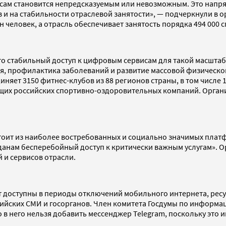
исам становится непредсказуемым или невозможным. Это напр
и на стабильности отраслевой занятости», — подчеркнули в ор
 человек, а отрасль обеспечивает занятость порядка 494 000 
что стабильный доступ к цифровым сервисам для такой масшт
, профилактика заболеваний и развитие массовой физической
яет 3150 фитнес-клубов из 88 регионов страны, в том числе 1
ущих российских спортивно-оздоровительных компаний. Орга
стоит из наиболее востребованных и социально значимых плат
жданам бесперебойный доступ к критически важным услугам». 
и сервисов отрасли.
т доступны в периоды отключений мобильного интернета, ресур
оссийских СМИ и госорганов. Член комитета Госдумы по инфор
о в него нельзя добавить мессенджер Telegram, поскольку это