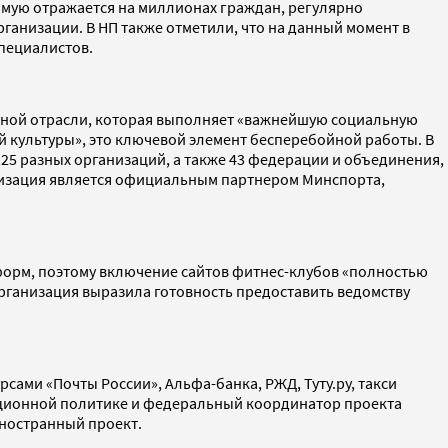
ямую отражается на миллионах граждан, регулярно
ганизации. В НП также отметили, что на данный момент в
специалистов.
абной отрасли, которая выполняет «важнейшую социальную
 культуры», это ключевой элемент бесперебойной работы. В
25 разных организаций, а также 43 федерации и объединения,
низация является официальным партнером Минспорта,
форм, поэтому включение сайтов фитнес-клубов «полностью
Организация выразила готовность предоставить ведомству
сами «Почты России», Альфа-банка, РЖД, Туту.ру, такси
мационной политике и федеральный координатор проекта
 иностранный проект.