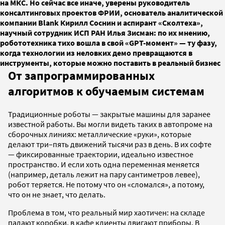
на МКС. Но сейчас все иначе, уверены руководитель
консалтинговых проектов ФРИИ, основатель аналитической
компании Blank Кирилл Соснин и аспирант «Сколтеха»,
научный сотрудник ИСП РАН Илья Зисман: по их мнению,
робототехника тихо вошла в свой «GPT-момент» — ту фазу,
когда технологии из неловких демо превращаются в
инструменты, которые можно поставить в реальный бизнес
От запрограммированных
алгоритмов к обучаемым системам
Традиционные роботы — закрытые машины для заранее
известной работы. Вы могли видеть таких в автопроме на
сборочных линиях: металлические «руки», которые
делают три–пять движений тысячи раз в день. В их софте
— фиксированные траектории, идеально известное
пространство. И если хоть одна переменная меняется
(например, деталь лежит на пару сантиметров левее),
робот теряется. Не потому что он «сломался», а потому,
что он не знает, что делать.
Проблема в том, что реальный мир хаотичен: на складе
падают коробки, в кафе клиенты двигают приборы. В