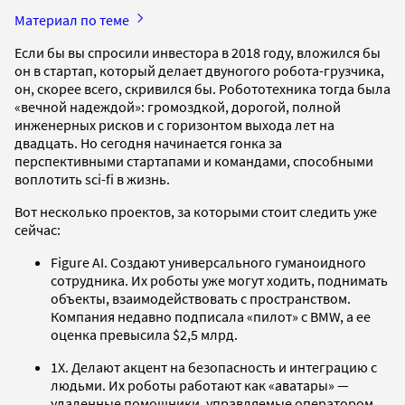
Материал по теме
Если бы вы спросили инвестора в 2018 году, вложился бы
он в стартап, который делает двуногого робота-грузчика,
он, скорее всего, скривился бы. Робототехника тогда была
«вечной надеждой»: громоздкой, дорогой, полной
инженерных рисков и с горизонтом выхода лет на
двадцать. Но сегодня начинается гонка за
перспективными стартапами и командами, способными
воплотить sci-fi в жизнь.
Вот несколько проектов, за которыми стоит следить уже
сейчас:
Figure AI. Создают универсального гуманоидного
сотрудника. Их роботы уже могут ходить, поднимать
объекты, взаимодействовать с пространством.
Компания недавно подписала «пилот» с BMW, а ее
оценка превысила $2,5 млрд.
1X. Делают акцент на безопасность и интеграцию с
людьми. Их роботы работают как «аватары» —
удаленные помощники, управляемые оператором,