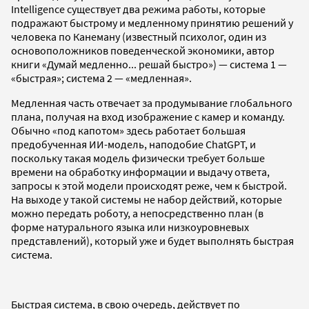
Intelligence существует два режима работы, которые
подражают быстрому и медленному принятию решений у
человека по Канеману (известный психолог, один из
основоположников поведенческой экономики, автор
книги «Думай медленно... решай быстро») — cистема 1 —
«быстрая»; система 2 — «медленная».
Медленная часть отвечает за продумывание глобального
плана, получая на вход изображение с камер и команду.
Обычно «под капотом» здесь работает большая
предобученная ИИ-модель, наподобие ChatGPT, и
поскольку такая модель физически требует больше
времени на обработку информации и выдачу ответа,
запросы к этой модели происходят реже, чем к быстрой.
На выходе у такой системы не набор действий, которые
можно передать роботу, а непосредственно план (в
форме натурального языка или низкоуровневых
представлений), который уже и будет выполнять быстрая
система.
Быстрая сиcтема, в свою очередь, действует по