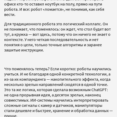
офисе кто-то оставил ноутбук на полу, прямо на пути
робота. И все: робот «ломается», не понимая, как себя
вести.
Для традиционного робота это логический коллапс. Он
не понимает, что поменялось: он ждет, что стол будет вот
тут, а кружка — вот здесь, потому что он ничего не знает о
контексте. У него четкая последовательность и нет
понятия о цели, только точные алгоритмы и заранее
зашитые инструкции.
Что поменялось теперь? Если коротко: роботы научились
учиться. И не благодаря одной конкретной технологии, а
из-за их компаундинга — накопительного эффекта, когда
несколько зрелых направлений сходятся в одной точке.
Это та же логика, которая сделала возможным ChatGPT:
не одна прорывная идея, а десяток зрелых, наконец
совместимых. ИИ-системы научились интерпретировать
сложные сигналы с камер и датчиков, манипуляторы
стали дешевле и быстрее, хранение и обработка данных —
проще.