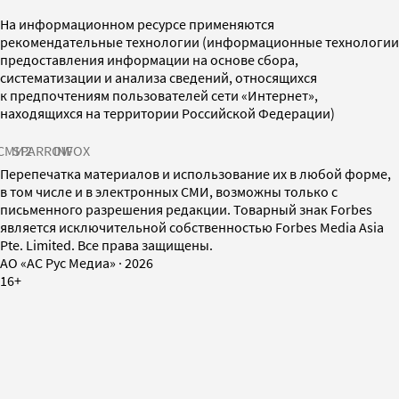
На информационном ресурсе применяются
рекомендательные технологии (информационные технологии
предоставления информации на основе сбора,
систематизации и анализа сведений, относящихся
к предпочтениям пользователей сети «Интернет»,
находящихся на территории Российской Федерации)
СМИ2
SPARROW
INFOX
Перепечатка материалов и использование их в любой форме,
в том числе и в электронных СМИ, возможны только с
письменного разрешения редакции. Товарный знак Forbes
является исключительной собственностью Forbes Media Asia
Pte. Limited. Все права защищены.
AO «АС Рус Медиа»
·
2026
16+