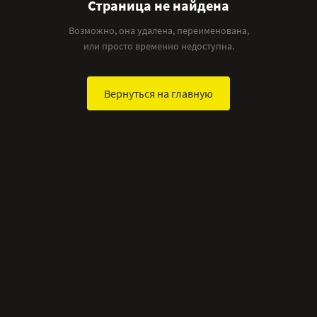
Страница не найдена
Возможно, она удалена, переименована,
или просто временно недоступна.
Вернуться на главную