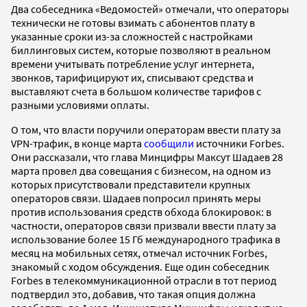
Два собеседника «Ведомостей» отмечали, что операторы
технически не готовы взимать с абонентов плату в
указанные сроки из-за сложностей с настройками
биллинговых систем, которые позволяют в реальном
времени учитывать потребление услуг интернета,
звонков, тарифицируют их, списывают средства и
выставляют счета в большом количестве тарифов с
разными условиями оплаты.
О том, что власти поручили операторам ввести плату за
VPN-трафик, в конце марта
сообщили
источники Forbes.
Они рассказали, что глава Минцифры Максут Шадаев 28
марта провел два совещания с бизнесом, на одном из
которых присутствовали представители крупных
операторов связи. Шадаев попросил принять меры
против использования средств обхода блокировок: в
частности, операторов связи призвали ввести плату за
использование более 15 Гб международного трафика в
месяц на мобильных сетях, отмечал источник Forbes,
знакомый с ходом обсуждения. Еще один собеседник
Forbes в телекоммуникационной отрасли в тот период
подтвердил это, добавив, что такая опция должна