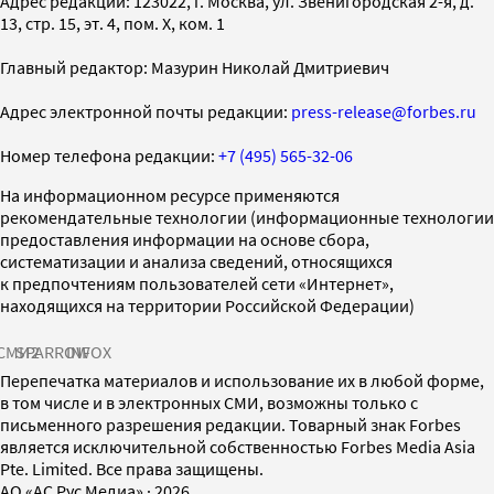
Адрес редакции: 123022, г. Москва, ул. Звенигородская 2-я, д.
13, стр. 15, эт. 4, пом. X, ком. 1
Главный редактор: Мазурин Николай Дмитриевич
Адрес электронной почты редакции:
press-release@forbes.ru
Номер телефона редакции:
+7 (495) 565-32-06
На информационном ресурсе применяются
рекомендательные технологии (информационные технологии
предоставления информации на основе сбора,
систематизации и анализа сведений, относящихся
к предпочтениям пользователей сети «Интернет»,
находящихся на территории Российской Федерации)
СМИ2
SPARROW
INFOX
Перепечатка материалов и использование их в любой форме,
в том числе и в электронных СМИ, возможны только с
письменного разрешения редакции. Товарный знак Forbes
является исключительной собственностью Forbes Media Asia
Pte. Limited. Все права защищены.
AO «АС Рус Медиа»
·
2026