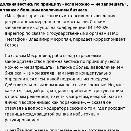
должна вестись по принципу «если можно — не запрещать»,
а также с большим вовлечением бизнеса
«Мегафон» призвал снизить интенсивность введения
регуляторных мер для телеком-отрасли. С таким
заявлением выступил на конференции ЦИПР-2026
директор по связям с государственными органами ПАО
«Мегафон» Владимир Месропян, передает корреспондент
Forbes.
По словам Месропяна, работа над отраслевым
законодательством должна вестись по принципу «если
можно — не запрещать», а также с большим вовлечением
бизнеса. «На мой взгляд, нам нужно концептуально
определиться с тем, какой подход мы исповедуем.
Действительно, вызовы комплексные и сложные. Но, мне
кажется, каждый раз, когда мы прибегаем в регуляторике
к простым решениям, то есть к запретам, каждый раз это
лично я воспринимаю как поражение», — сказал он,
отвечая на вопрос модератора сессии о том, где проходит
граница между защитой рынка и избыточным
регулированием.
«Давайте подумаем и продумаем — и мы готовы к этому