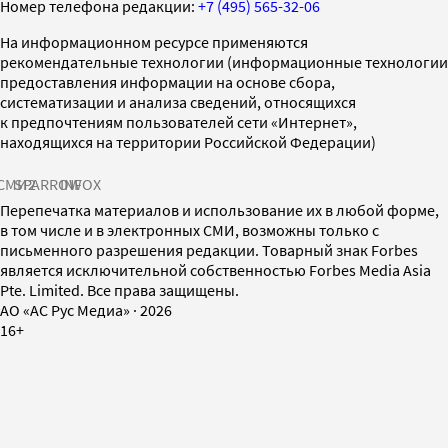
Номер телефона редакции:
+7 (495) 565-32-06
На информационном ресурсе применяются
рекомендательные технологии (информационные технологии
предоставления информации на основе сбора,
систематизации и анализа сведений, относящихся
к предпочтениям пользователей сети «Интернет»,
находящихся на территории Российской Федерации)
СМИ2
SPARROW
INFOX
Перепечатка материалов и использование их в любой форме,
в том числе и в электронных СМИ, возможны только с
письменного разрешения редакции. Товарный знак Forbes
является исключительной собственностью Forbes Media Asia
Pte. Limited. Все права защищены.
AO «АС Рус Медиа»
·
2026
16+