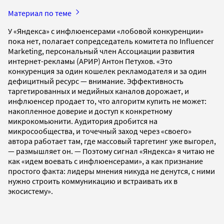
Материал по теме
У «Яндекса» с инфлюенсерами «лобовой конкуренции»
пока нет, полагает сопредседатель комитета по Influencer
Marketing, персональный член Ассоциации развития
интернет-рекламы (АРИР) Антон Петухов. «Это
конкуренция за один кошелек рекламодателя и за один
дефицитный ресурс — внимание. Эффективность
таргетированных и медийных каналов дорожает, и
инфлюенсер продает то, что алгоритм купить не может:
накопленное доверие и доступ к конкретному
микрокомьюнити. Аудитория дробится на
микросообщества, и точечный заход через «своего»
автора работает там, где массовый таргетинг уже выгорел,
— размышляет он. — Поэтому сигнал «Яндекса» я читаю не
как «идем воевать с инфлюенсерами», а как признание
простого факта: лидеры мнения никуда не денутся, с ними
нужно строить коммуникацию и встраивать их в
экосистему».