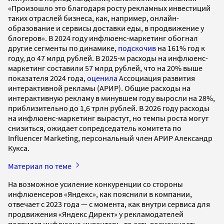
«Произошло это благодаря росту рекламных инвестиций
таких отраслей бизнеса, как, например, онлайн-
образование и сервисы доставки еды, в продвижение у
блогеров». В 2024 году инфлюенс-маркетинг обогнал
другие сегменты по динамике,
подскочив
на 161% год к
году, до 47 млрд рублей. В 2025-м расходы на инфлюенс-
маркетинг составили 57 млрд рублей, что на 20% выше
показателя 2024 года,
оценила
Ассоциация развития
интерактивной рекламы (АРИР). Общие расходы на
интерактивную рекламу в минувшем году выросли на 28%,
приблизительно до 1,6 трлн рублей. В 2026 году расходы
на инфлюенс-маркетинг вырастут, но темпы роста могут
снизиться, ожидает сопредседатель комитета по
Influencer Marketing, персональный член АРИР Александр
Кукса.
Материал по теме
На возможное усиление конкуренции со стороны
инфлюенсеров «Яндекс», как пояснили в компании,
отвечает с 2023 года — с момента, как внутри сервиса для
продвижения «Яндекс Директ» у рекламодателей
появился инфлюенс-инвентарь, то есть возможность