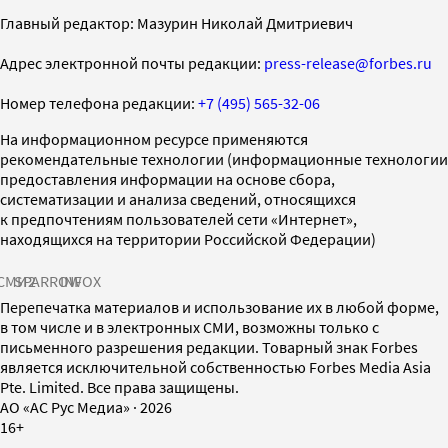
Главный редактор: Мазурин Николай Дмитриевич
Адрес электронной почты редакции:
press-release@forbes.ru
Номер телефона редакции:
+7 (495) 565-32-06
На информационном ресурсе применяются
рекомендательные технологии (информационные технологии
предоставления информации на основе сбора,
систематизации и анализа сведений, относящихся
к предпочтениям пользователей сети «Интернет»,
находящихся на территории Российской Федерации)
СМИ2
SPARROW
INFOX
Перепечатка материалов и использование их в любой форме,
в том числе и в электронных СМИ, возможны только с
письменного разрешения редакции. Товарный знак Forbes
является исключительной собственностью Forbes Media Asia
Pte. Limited. Все права защищены.
AO «АС Рус Медиа»
·
2026
16+