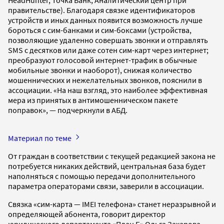
правительстве). Благодаря связке идентификаторов
устройств и иных данных появится возможность лучше
бороться с сим-банками и сим-боксами (устройства,
позволяющие удаленно совершать звонки и отправлять
SMS с десятков или даже сотен сим-карт через интернет;
преобразуют голосовой интернет-трафик в обычные
мобильные звонки и наоборот), снижая количество
мошеннических и нежелательных звонков, пояснили в
ассоциации. «На наш взгляд, это наиболее эффективная
мера из принятых в антимошенническом пакете
поправок», — подчеркнули в АБД.
Материал по теме
От граждан в соответствии с текущей редакцией закона не
потребуется никаких действий, центральная база будет
наполняться с помощью передачи дополнительного
параметра операторами связи, заверили в ассоциации.
Связка «сим-карта — IMEI телефона» станет неразрывной и
определяющей абонента, говорит директор
юридического департамента «План Б» Ольга Захарова.