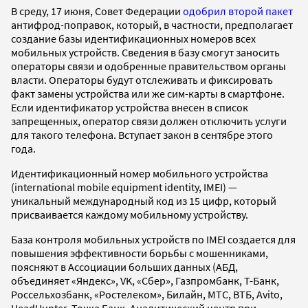
В среду, 17 июня, Совет Федерации
одобрил второй пакет
антифрод-поправок, который, в частности, предполагает
создание базы идентификационных номеров всех
мобильных устройств. Сведения в базу смогут заносить
операторы связи и одобренные правительством органы
власти. Операторы будут отслеживать и фиксировать
факт замены устройства или же сим-карты в смартфоне.
Если идентификатор устройства внесен в список
запрещенных, оператор связи должен отключить услуги
для такого телефона. Вступает закон в сентябре этого
года.
Идентификационный номер мобильного устройства
(international mobile equipment identity, IMEI) —
уникальный международный код из 15 цифр, который
присваивается каждому мобильному устройству.
База контроля мобильных устройств по IMЕI создается для
повышения эффективности борьбы с мошенниками,
поясняют в Ассоциации больших данных (АБД,
объединяет «Яндекс», VK, «Сбер», Газпромбанк, Т-Банк,
Россельхозбанк, «Ростелеком», Билайн, МТС, ВТБ, Avito,
HeadHunter, Точка Банк, Аналитический центр при