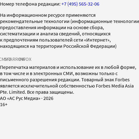
Номер телефона редакции:
+7 (495) 565-32-06
На информационном ресурсе применяются
рекомендательные технологии (информационные технологии
предоставления информации на основе сбора,
систематизации и анализа сведений, относящихся
к предпочтениям пользователей сети «Интернет»,
находящихся на территории Российской Федерации)
СМИ2
SPARROW
INFOX
Перепечатка материалов и использование их в любой форме,
в том числе и в электронных СМИ, возможны только с
письменного разрешения редакции. Товарный знак Forbes
является исключительной собственностью Forbes Media Asia
Pte. Limited. Все права защищены.
AO «АС Рус Медиа»
·
2026
16+