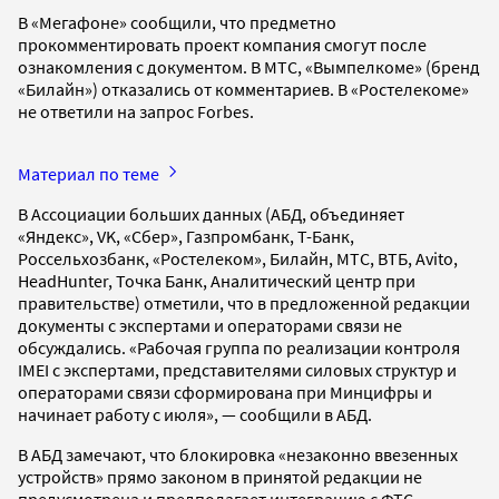
В «Мегафоне» сообщили, что предметно
прокомментировать проект компания смогут после
ознакомления с документом. В МТС, «Вымпелкоме» (бренд
«Билайн») отказались от комментариев. В «Ростелекоме»
не ответили на запрос Forbes.
Материал по теме
В Ассоциации больших данных (АБД, объединяет
«Яндекс», VK, «Сбер», Газпромбанк, Т-Банк,
Россельхозбанк, «Ростелеком», Билайн, МТС, ВТБ, Avito,
HeadHunter, Точка Банк, Аналитический центр при
правительстве) отметили, что в предложенной редакции
документы с экспертами и операторами связи не
обсуждались. «Рабочая группа по реализации контроля
IMEI с экспертами, представителями силовых структур и
операторами связи сформирована при Минцифры и
начинает работу с июля», — сообщили в АБД.
В АБД замечают, что блокировка «незаконно ввезенных
устройств» прямо законом в принятой редакции не
предусмотрена и предполагает интеграцию с ФТС