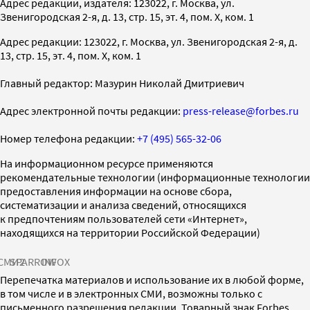
Адрес редакции, издателя: 123022, г. Москва, ул.
Звенигородская 2-я, д. 13, стр. 15, эт. 4, пом. X, ком. 1
Адрес редакции: 123022, г. Москва, ул. Звенигородская 2-я, д.
13, стр. 15, эт. 4, пом. X, ком. 1
Главный редактор: Мазурин Николай Дмитриевич
Адрес электронной почты редакции:
press-release@forbes.ru
Номер телефона редакции:
+7 (495) 565-32-06
На информационном ресурсе применяются
рекомендательные технологии (информационные технологии
предоставления информации на основе сбора,
систематизации и анализа сведений, относящихся
к предпочтениям пользователей сети «Интернет»,
находящихся на территории Российской Федерации)
СМИ2
SPARROW
INFOX
Перепечатка материалов и использование их в любой форме,
в том числе и в электронных СМИ, возможны только с
письменного разрешения редакции. Товарный знак Forbes