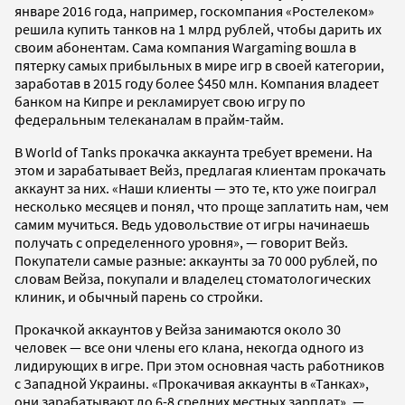
январе 2016 года, например, госкомпания «Ростелеком»
решила купить танков на 1 млрд рублей, чтобы дарить их
своим абонентам. Сама компания Wargaming вошла в
пятерку самых прибыльных в мире игр в своей категории,
заработав в 2015 году более $450 млн. Компания владеет
банком на Кипре и рекламирует свою игру по
федеральным телеканалам в прайм-тайм.
В World of Tanks прокачка аккаунта требует времени. На
этом и зарабатывает Вейз, предлагая клиентам прокачать
аккаунт за них. «Наши клиенты — это те, кто уже поиграл
несколько месяцев и понял, что проще заплатить нам, чем
самим мучиться. Ведь удовольствие от игры начинаешь
получать с определенного уровня», — говорит Вейз.
Покупатели самые разные: аккаунты за 70 000 рублей, по
словам Вейза, покупали и владелец стоматологических
клиник, и обычный парень со стройки.
Прокачкой аккаунтов у Вейза занимаются около 30
человек — все они члены его клана, некогда одного из
лидирующих в игре. При этом основная часть работников
с Западной Украины. «Прокачивая аккаунты в «Танках»,
они зарабатывают до 6-8 средних местных зарплат», —