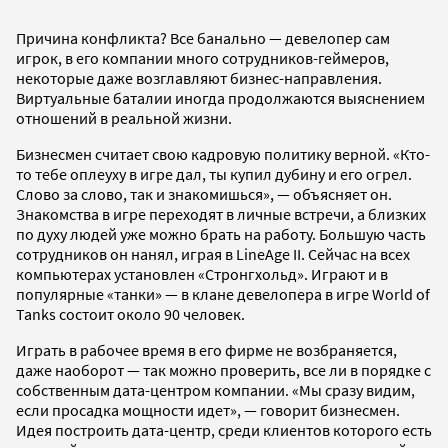
Причина конфликта? Все банально — девелопер сам
игрок, в его компании много сотрудников-геймеров,
некоторые даже возглавляют бизнес-направления.
Виртуальные баталии иногда продолжаются выяснением
отношений в реальной жизни.
Бизнесмен считает свою кадровую политику верной. «Кто-
то тебе оплеуху в игре дал, ты купил дубину и его огрел.
Слово за слово, так и знакомишься», — объясняет он.
Знакомства в игре переходят в личные встречи, а близких
по духу людей уже можно брать на работу. Большую часть
сотрудников он нанял, играя в LineAge II. Сейчас на всех
компьютерах установлен «Стронгхольд». Играют и в
популярные «танки» — в клане девелопера в игре World of
Tanks состоит около 90 человек.
Играть в рабочее время в его фирме не возбраняется,
даже наоборот — так можно проверить, все ли в порядке с
собственным дата-центром компании. «Мы сразу видим,
если просадка мощности идет», — говорит бизнесмен.
Идея построить дата-центр, среди клиентов которого есть