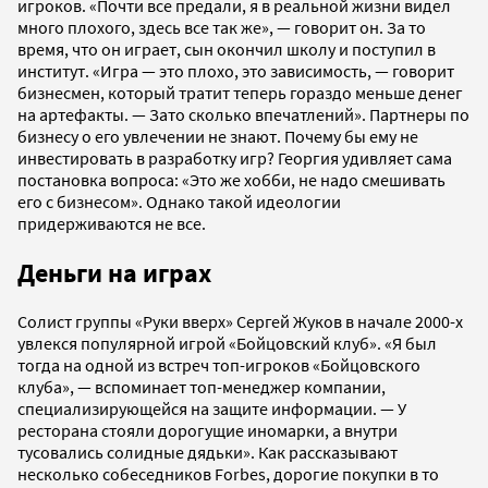
игроков. «Почти все предали, я в реальной жизни видел
много плохого, здесь все так же», — говорит он. За то
время, что он играет, сын окончил школу и поступил в
институт. «Игра — это плохо, это зависимость, — говорит
бизнесмен, который тратит теперь гораздо меньше денег
на артефакты. — Зато сколько впечатлений». Партнеры по
бизнесу о его увлечении не знают. Почему бы ему не
инвестировать в разработку игр? Георгия удивляет сама
постановка вопроса: «Это же хобби, не надо смешивать
его с бизнесом». Однако такой идеологии
придерживаются не все.
Деньги на играх
Солист группы «Руки вверх» Сергей Жуков в начале 2000-х
увлекся популярной игрой «Бойцовский клуб». «Я был
тогда на одной из встреч топ-игроков «Бойцовского
клуба», — вспоминает топ-менеджер компании,
специализирующейся на защите информации. — У
ресторана стояли дорогущие иномарки, а внутри
тусовались солидные дядьки». Как рассказывают
несколько собеседников Forbes, дорогие покупки в то