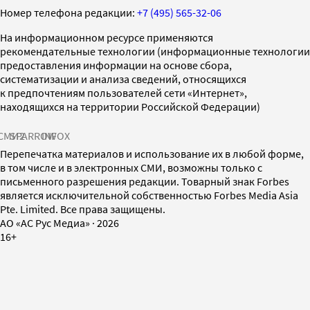
Номер телефона редакции:
+7 (495) 565-32-06
На информационном ресурсе применяются
рекомендательные технологии (информационные технологии
предоставления информации на основе сбора,
систематизации и анализа сведений, относящихся
к предпочтениям пользователей сети «Интернет»,
находящихся на территории Российской Федерации)
СМИ2
SPARROW
INFOX
Перепечатка материалов и использование их в любой форме,
в том числе и в электронных СМИ, возможны только с
письменного разрешения редакции. Товарный знак Forbes
является исключительной собственностью Forbes Media Asia
Pte. Limited. Все права защищены.
AO «АС Рус Медиа»
·
2026
16+