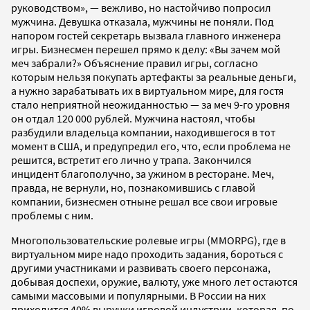
руководством», — вежливо, но настойчиво попросил
мужчина. Девушка отказала, мужчины не поняли. Под
напором гостей секретарь вызвала главного инженера
игры. Бизнесмен перешел прямо к делу: «Вы зачем мой
меч забрали?» Объяснение правил игры, согласно
которым нельзя покупать артефакты за реальные деньги,
а нужно зарабатывать их в виртуальном мире, для гостя
стало неприятной неожиданностью — за меч 9-го уровня
он отдал 120 000 рублей. Мужчина настоял, чтобы
разбудили владельца компании, находившегося в тот
момент в США, и предупредил его, что, если проблема не
решится, встретит его лично у трапа. Закончился
инцидент благополучно, за ужином в ресторане. Меч,
правда, не вернули, но, познакомившись с главой
компании, бизнесмен отныне решал все свои игровые
проблемы с ним.
Многопользовательские ролевые игры (MMORPG), где в
виртуальном мире надо проходить задания, бороться с
другими участниками и развивать своего персонажа,
добывая доспехи, оружие, валюту, уже много лет остаются
самыми массовыми и популярными. В России на них
приходится 40% выручки игровой индустрии, которая, по