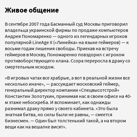
Живое общение
В сентябре 2007 года Басманный суд Москвы приговорил
владельца украинской фирмы по продаже компьютеров
Андрея Пономаренко — одного из легендарных игроков
популярной LineAge II («Линейка» на языке геймеров) — к
восьми годам лишения свободы. Приехав на встречу
геймеров в Москву, Пономаренко повздорил с игроком
противоборствующего клана. Ссора переросла в драку со
смертельным исходом.
«В игровых чатах все храбрые, а вот в реальной жизни все
несколько иначе», — рассуждает московский геймер,
генеральный директор компании «Спецвысотстрой»
Константин Золотухин, принимая нас в своем офисе на 40-
м этаже небоскреба. И вспоминает, как однажды
разнимал драку прямо у своего кабинета. «Это была
знатная битва, но силы были не равны, — смеется
бизнесмен. — Один был толстенький такой, а на втором
вещи как на вешалке висят».