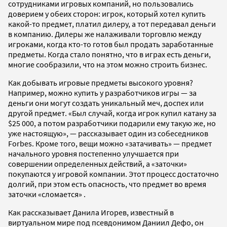
сотрудниками игровых компаний, но пользовались
доверием у обеих сторон: игрок, который хотел купить
какой-то предмет, платил дилеру, а тот передавал деньги
в компанию. Дилеры же налаживали торговлю между
игроками, когда кто-то готов был продать заработанные
предметы. Когда стало понятно, что в играх есть деньги,
многие сообразили, что на этом можно строить бизнес.
Как добывать игровые предметы высокого уровня?
Например, можно купить у разработчиков игры — за
деньги они могут создать уникальный меч, доспех или
другой предмет. «Был случай, когда игрок купил катану за
$25 000, а потом разработчики подарили ему такую же, но
уже настоящую», — рассказывает один из собеседников
Forbes. Кроме того, вещи можно «затачивать» — предмет
начального уровня постепенно улучшается при
совершении определенных действий, а «заточки»
покупаются у игровой компании. Этот процесс достаточно
долгий, при этом есть опасность, что предмет во время
заточки «сломается» .
Как рассказывает Данила Игорев, известный в
виртуальном мире под псевдонимом Даниил Дефо, он