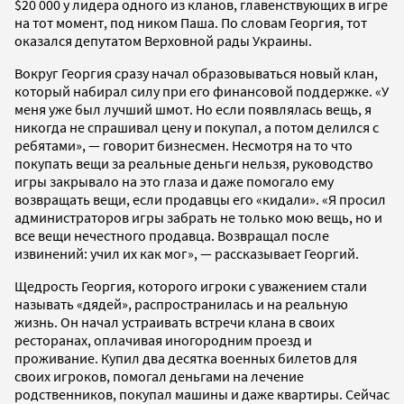
$20 000 у лидера одного из кланов, главенствующих в игре
на тот момент, под ником Паша. По словам Георгия, тот
оказался депутатом Верховной рады Украины.
Вокруг Георгия сразу начал образовываться новый клан,
который набирал силу при его финансовой поддержке. «У
меня уже был лучший шмот. Но если появлялась вещь, я
никогда не спрашивал цену и покупал, а потом делился с
ребятами», — говорит бизнесмен. Несмотря на то что
покупать вещи за реальные деньги нельзя, руководство
игры закрывало на это глаза и даже помогало ему
возвращать вещи, если продавцы его «кидали». «Я просил
администраторов игры забрать не только мою вещь, но и
все вещи нечестного продавца. Возвращал после
извинений: учил их как мог», — рассказывает Георгий.
Щедрость Георгия, которого игроки с уважением стали
называть «дядей», распространилась и на реальную
жизнь. Он начал устраивать встречи клана в своих
ресторанах, оплачивая иногородним проезд и
проживание. Купил два десятка военных билетов для
своих игроков, помогал деньгами на лечение
родственников, покупал машины и даже квартиры. Сейчас