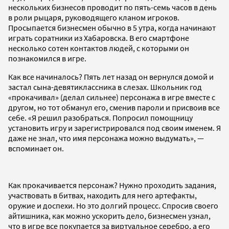
нескольких бизнесов проводит по пять-семь часов в день
в роли рыцаря, руководящего кланом игроков.
Просыпается бизнесмен обычно в 5 утра, когда начинают
играть соратники из Хабаровска. В его смартфоне
несколько сотен контактов людей, с которыми он
познакомился в игре.
Как все начиналось? Пять лет назад он вернулся домой и
застал сына-девятиклассника в слезах. Школьник год
«прокачивал» (делал сильнее) персонажа в игре вместе с
другом, но тот обманул его, сменив пароли и присвоив все
себе. «Я решил разобраться. Попросил помощницу
установить игру и зарегистрировался под своим именем. Я
даже не знал, что имя персонажа можно выдумать», —
вспоминает он.
Как прокачивается персонаж? Нужно проходить задания,
участвовать в битвах, находить для него артефакты,
оружие и доспехи. Но это долгий процесс. Спросив своего
айтишника, как можно ускорить дело, бизнесмен узнал,
что в игре все покупается за виртуальное серебро, а его