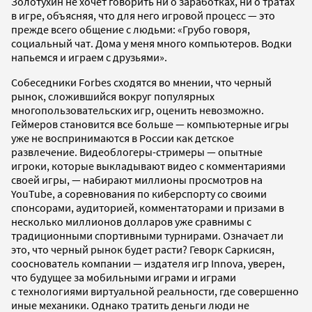
Золотухин не хочет говорить ни о заработках, ни о тратах
в игре, объясняя, что для него игровой процесс — это
прежде всего общение с людьми: «Грубо говоря,
социальный чат. Дома у меня много компьютеров. Водки
напьемся и играем с друзьями».
Собеседники Forbes сходятся во мнении, что черный
рынок, сложившийся вокруг популярных
многопользовательских игр, оценить невозможно.
Геймеров становится все больше — компьютерные игры
уже не воспринимаются в России как детское
развлечение. Видеоблогеры-стримеры — опытные
игроки, которые выкладывают видео с комментариями
своей игры, — набирают миллионы просмотров на
YouTube, а соревнования по киберспорту со своими
спонсорами, аудиторией, комментаторами и призами в
несколько миллионов долларов уже сравнимы с
традиционными спортивными турнирами. Означает ли
это, что черный рынок будет расти? Геворк Саркисян,
сооснователь компании — издателя игр Innova, уверен,
что будущее за мобильными играми и играми
с технологиями виртуальной реальности, где совершенно
иные механики. Однако тратить деньги люди не