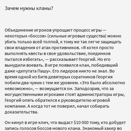
Зачем нужны кланы?
Объединение игроков упрощает процесс игры —
некоторых «боссов» (сильные игровые существа) можно
убить только всей толпой, к тому же так легче защищать
свои владения от атак противников. «Я хотел просто
выполнять квесты в свое удовольствие, поединков
пытался избегать», — рассказывает Георгий. Но его
вынудили воевать. В игре появился клан, победивший
даже «депутата Пашу». Его лидеров никто не знал. Во
время одной из битв девятерых соратников Георгия
побили два чужих с тем же уровнем. «Это было абсолютно
невозможно», — возмущается он. Заподозрив, что за
могущественными игроками стоят администраторы игры,
Георгий опять обратился к руководителю игровой
компании. А когда тот не поверил, начал собирать
доказательства.
Он кинул в игре клич, что выдаст $10 000 тому, кто добудет
запись голосов боссов нового клана. Знакомый хакер во