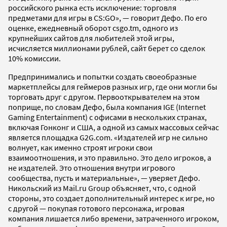
российского рынка есть исключение: торговля
предметами для игры в CS:GO», — говорит Дефо. По его
оценке, ежедневный оборот csgo.tm, одного из
крупнейших сайтов для любителей этой игры,
исчисляется миллионами рублей, сайт берет со сделок
10% комиссии.
Предпринимались и попытки создать своеобразные
маркетплейсы для геймеров разных игр, где они могли бы
торговать друг с другом. Первооткрывателем на этом
поприще, по словам Дефо, была компания IGE (Internet
Gaming Entertainment) с офисами в нескольких странах,
включая Гонконг и США, а одной из самых массовых сейчас
является площадка G2G.com. «Издателей игр не сильно
волнует, как именно строят игроки свои
взаимоотношения, и это правильно. Это дело игроков, а
не издателей. Это отношения внутри игрового
сообщества, пусть и материальные», — уверяет Дефо.
Никольский из Mail.ru Group объясняет, что, с одной
стороны, это создает дополнительный интерес к игре, но
с другой — покупая готового персонажа, игровая
компания лишается либо времени, затраченного игроком,