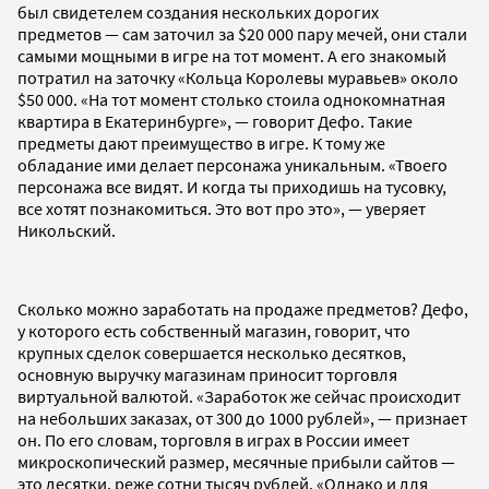
был свидетелем создания нескольких дорогих
предметов — сам заточил за $20 000 пару мечей, они стали
самыми мощными в игре на тот момент. А его знакомый
потратил на заточку «Кольца Королевы муравьев» около
$50 000. «На тот момент столько стоила однокомнатная
квартира в Екатеринбурге», — говорит Дефо. Такие
предметы дают преимущество в игре. К тому же
обладание ими делает персонажа уникальным. «Твоего
персонажа все видят. И когда ты приходишь на тусовку,
все хотят познакомиться. Это вот про это», — уверяет
Никольский.
Сколько можно заработать на продаже предметов? Дефо,
у которого есть собственный магазин, говорит, что
крупных сделок совершается несколько десятков,
основную выручку магазинам приносит торговля
виртуальной валютой. «Заработок же сейчас происходит
на небольших заказах, от 300 до 1000 рублей», — признает
он. По его словам, торговля в играх в России имеет
микроскопический размер, месячные прибыли сайтов —
это десятки, реже сотни тысяч рублей. «Однако и для