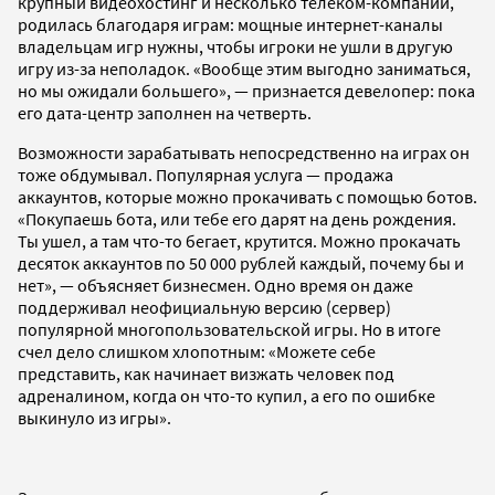
крупный видеохостинг и несколько телеком-компаний,
родилась благодаря играм: мощные интернет-каналы
владельцам игр нужны, чтобы игроки не ушли в другую
игру из-за неполадок. «Вообще этим выгодно заниматься,
но мы ожидали большего», — признается девелопер: пока
его дата-центр заполнен на четверть.
Возможности зарабатывать непосредственно на играх он
тоже обдумывал. Популярная услуга — продажа
аккаунтов, которые можно прокачивать с помощью ботов.
«Покупаешь бота, или тебе его дарят на день рождения.
Ты ушел, а там что-то бегает, крутится. Можно прокачать
десяток аккаунтов по 50 000 рублей каждый, почему бы и
нет», — объясняет бизнесмен. Одно время он даже
поддерживал неофициальную версию (сервер)
популярной многопользовательской игры. Но в итоге
счел дело слишком хлопотным: «Можете себе
представить, как начинает визжать человек под
адреналином, когда он что-то купил, а его по ошибке
выкинуло из игры».