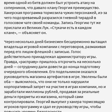
время одной из битв должен был устроить атаку на
соперников, что давало клану Георгия преимущество.
Хакерская программа тормозила чужих персонажей, из-за
чего подозреваемый разразился гневной тирадой в
голосовом чате своей команды. Запись Георгию тут же
прислали из Великих Лук. «Стукачи есть в каждом
клане», — объясняет он.
Через несколько дней бизнесмен бесцеремонно вытащил
владельца игровой компании с переговоров, размахивая
перед его лицом флешкой с записью. Голос
действительно принадлежал администратору игры.
Правда, «расправу» пришлось отсрочить на несколько
дней — сотруднику дали довести до конца подготовку
очередного обновления. Его подельником оказался
руководитель магазина артефактов в игре. Уволены были
оба — выяснилось, что они не только нарушили
корпоративный запрет на участие в играх компании, но и
заработали миллионы рублей, продавая за реальные
деньги предметы из магазина, который сами
контролировали. Георгий выкупил у хакера тормозящую
игроков программу и сдал ее руководству игры, чтобы
повысить уровень безопасности.