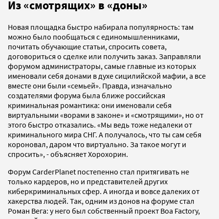
Из «смотрящих» в «доны»
Новая площадка быстро набирала популярность: там
можно было пообщаться с единомышленниками,
почитать обучающие статьи, спросить совета,
договориться о сделке или получить заказ. Заправляли
форумом администраторы, самые главные из которых
именовали себя донами в духе сицилийской мафии, а все
вместе они были «семьей». Правда, изначально
создателями форума была ближе российская
криминальная романтика: они именовали себя
виртуальными «ворами в законе» и «смотрящими», но от
этого быстро отказались. «Мы ведь тоже недалеки от
криминального мира СНГ. А получалось, что ты сам себя
короновал, даром что виртуально. За такое могут и
спросить», - объясняет Хорохорин.
Форум CarderРlanet постепенно стал притягивать не
только кардеров, но и представителей других
киберкриминальных сфер. А иногда и вовсе далеких от
хакерства людей. Так, одним из донов на форуме стал
Роман Вега: у него был собственный проект Boa Factory,