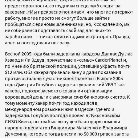
предосторожности, сотрудники спецслужб следят за
хакерами. «Мы прекрасно понимаем, что многие потеряют
работу, многие просто не смогут больше зайти и
пообщаться с единомышленниками, но, к сожалению, мы
не собираемся подставлять свой зад для чьих-то
заработков», -—писал один из администраторов. Правда,
аресты последовали не сразу.
Весной 2005 года были задержаны кардеры Даллас Дуглас
Хэвард и Ли Эдвуд, причастные к «семье» CarderPlanet и,
по мнению британской полиции, успевшие украсть почти
$12 млн. Оба хакера признали вину и дали показания
против остальных участников «Планеты». В июле 2005
года Дмитрия Голубова задержал украинский УБЭП как
хакера, подозреваемого в создании организации,
воровавшей деньги с американских банковских счетов. К
тому моменту хакер почти год находился в
международном розыске и жил в Одессе, где его и
задержали. Голубов полгода провел в Лукьяновском
СИЗО Киева, потом был выпущен благодаря помощи
народных депутатов Владимира Макеенко и Владимира
Демехина, которые тогда внесли по 50 000 гривен залога