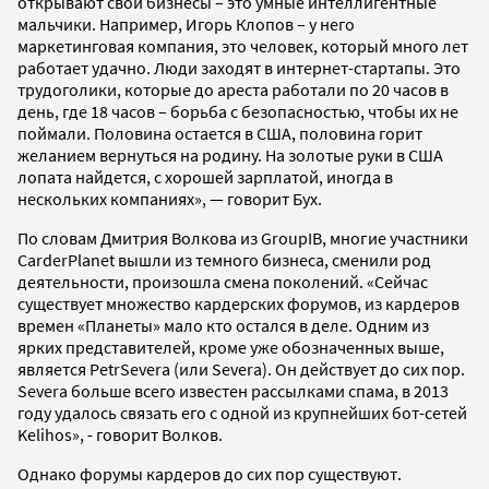
открывают свои бизнесы – это умные интеллигентные
мальчики. Например, Игорь Клопов – у него
маркетинговая компания, это человек, который много лет
работает удачно. Люди заходят в интернет-стартапы. Это
трудоголики, которые до ареста работали по 20 часов в
день, где 18 часов – борьба с безопасностью, чтобы их не
поймали. Половина остается в США, половина горит
желанием вернуться на родину. На золотые руки в США
лопата найдется, с хорошей зарплатой, иногда в
нескольких компаниях», — говорит Бух.
По словам Дмитрия Волкова из GroupIB, многие участники
CarderPlanet вышли из темного бизнеса, сменили род
деятельности, произошла смена поколений. «Сейчас
существует множество кардерских форумов, из кардеров
времен «Планеты» мало кто остался в деле. Одним из
ярких представителей, кроме уже обозначенных выше,
является PetrSevera (или Severa). Он действует до сих пор.
Severa больше всего известен рассылками спама, в 2013
году удалось связать его с одной из крупнейших бот-сетей
Kelihos», - говорит Волков.
Однако форумы кардеров до сих пор существуют.