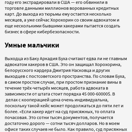
году его экстрадировали в США — его обвинили в
торговле данными миллионов ворованных кредитных
карт. До выхода из тюрьмы ему остается несколько
месяцев, а уже сейчас Хорохорин со своим адвокатом и
еще несколькими бывшими хакерами пытается создать
бизнес в сфере кибербезопасности.
Умные мальчики
Выходца из Баку Аркадия Буха считают едва ли не главным
адвокатом хакеров в США. Это он защищал Хорохорина,
белорусского кардера Дмитрия Насковца и других
выходцев с постсоветского пространства. По словам Буха,
в самом простом случае, при простом признание вины в
течение трёх-четырёх месяцев, работа адвоката в
зависимости от штата стоит порядка 45 000-60000$. В
делах с кооперацией цена очень индивидуальна,
поскольку такой кейс может продолжаться до пяти лет и
более. «Если хакер идет на суд присяжных, то оплата
почасовая. Это сотни тысяч документов, получается
достаточно дорого — сотни тысяч долларов. Но в моем
офисе таких случаев не было. Как правило, суд присяжных