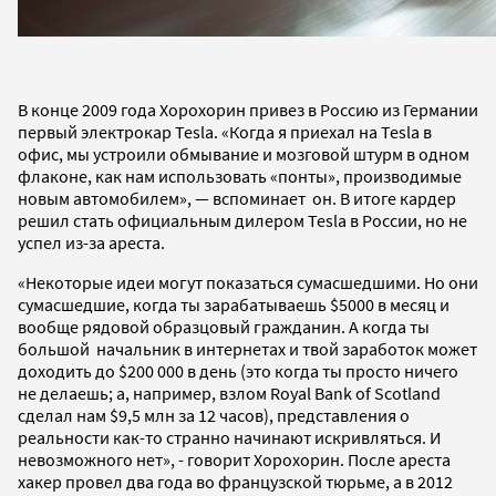
В конце 2009 года Хорохорин привез в Россию из Германии
первый электрокар Tesla. «Когда я приехал на Tesla в
офис, мы устроили обмывание и мозговой штурм в одном
флаконе, как нам использовать «понты», производимые
новым автомобилем», — вспоминает он. В итоге кардер
решил стать официальным дилером Tesla в России, но не
успел из-за ареста.
«Некоторые идеи могут показаться сумасшедшими. Но они
сумасшедшие, когда ты зарабатываешь $5000 в месяц и
вообще рядовой образцовый гражданин. А когда ты
большой начальник в интернетах и твой заработок может
доходить до $200 000 в день (это когда ты просто ничего
не делаешь; а, например, взлом Royal Bank of Scotland
сделал нам $9,5 млн за 12 часов), представления о
реальности как-то странно начинают искривляться. И
невозможного нет», - говорит Хорохорин. После ареста
хакер провел два года во французской тюрьме, а в 2012