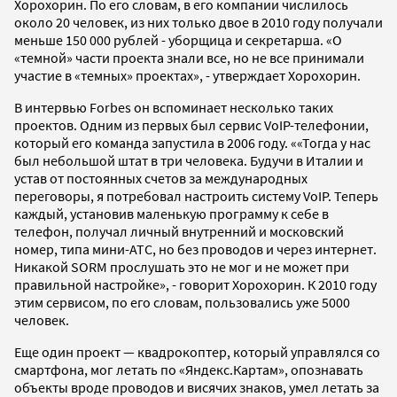
Хорохорин. По его словам, в его компании числилось
около 20 человек, из них только двое в 2010 году получали
меньше 150 000 рублей - уборщица и секретарша. «О
«темной» части проекта знали все, но не все принимали
участие в «темных» проектах», - утверждает Хорохорин.
В интервью Forbes он вспоминает несколько таких
проектов. Одним из первых был сервис VoIP-телефонии,
который его команда запустила в 2006 году. ««Тогда у нас
был небольшой штат в три человека. Будучи в Италии и
устав от постоянных счетов за международных
переговоры, я потребовал настроить систему VoIP. Теперь
каждый, установив маленькую программу к себе в
телефон, получал личный внутренний и московский
номер, типа мини-АТС, но без проводов и через интернет.
Никакой SORM прослушать это не мог и не может при
правильной настройке», - говорит Хорохорин. К 2010 году
этим сервисом, по его словам, пользовались уже 5000
человек.
Еще один проект — квадрокоптер, который управлялся со
смартфона, мог летать по «Яндекс.Картам», опознавать
объекты вроде проводов и висячих знаков, умел летать за