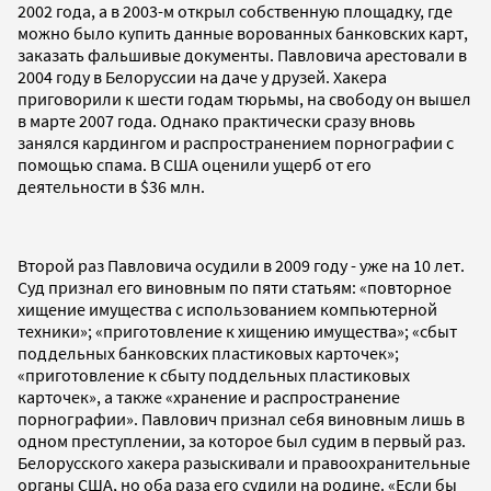
2002 года, а в 2003-м открыл собственную площадку, где
можно было купить данные ворованных банковских карт,
заказать фальшивые документы. Павловича арестовали в
2004 году в Белоруссии на даче у друзей. Хакера
приговорили к шести годам тюрьмы, на свободу он вышел
в марте 2007 года. Однако практически сразу вновь
занялся кардингом и распространением порнографии с
помощью спама. В США оценили ущерб от его
деятельности в $36 млн.
Второй раз Павловича осудили в 2009 году - уже на 10 лет.
Суд признал его виновным по пяти статьям: «повторное
хищение имущества с использованием компьютерной
техники»; «приготовление к хищению имущества»; «сбыт
поддельных банковских пластиковых карточек»;
«приготовление к сбыту поддельных пластиковых
карточек», а также «хранение и распространение
порнографии». Павлович признал себя виновным лишь в
одном преступлении, за которое был судим в первый раз.
Белорусского хакера разыскивали и правоохранительные
органы США, но оба раза его судили на родине. «Если бы