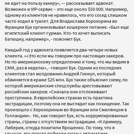
не идет на пользу хакеру», — рассказывает адвокат.
Возможен и VIP-сервис – это еще около $50 000. Например,
одному из клиентов не нравилось, что его сосед слишком
часто ходил в туалет. Для Владислава Хорохорина во
Франции Бух организовывал кошерное питание. «Был еще
египетский клиент-гурман. Кто-то хочет выписать
батюшку, например», - поясняет Бух.
Каждый год у адвоката появляется два-четыре новых
клиента. ««Это если мы говорим про настоящих хакеров.
Но по американскому определению и тому, что мы видим в
СМИ, раз в неделю», - говорит Бух. Одним из последних
клиентов стал молдованин Андрей Гинкул, который
обвиняется в краже $25 млн. Бух также объяснил схему, по
которой американские спецслужбы арестовывают
российских хакеров: «Сначала они отслеживают
преступника. В европейских странах есть практика
экстрадиции, поэтому она не выглядит как похищение. Так
произошло с Хорохориным во Франции или Смилянцом в
Голландии». Но, как говорит Бух, есть коррумпированные
страны, страны с отсутствием экстрадиции. «К примеру,
Либерия, откуда похитили Ярошенко. По тому, что я
слышал, его просто поймали люди с автоматами