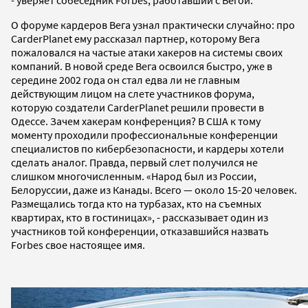
- уверяет собеседник Forbes, работавший с Вегой.
О форуме кардеров Вега узнал практически случайно: про
CarderPlanet ему рассказал партнер, которому Вега
пожаловался на частые атаки хакеров на системы своих
компаний. В новой среде Вега освоился быстро, уже в
середине 2002 года он стал едва ли не главным
действующим лицом на слете участников форума,
которую создатели CarderPlanet решили провести в
Одессе. Зачем хакерам конференция? В США к тому
моменту проходили профессиональные конференции
специалистов по кибербезопасности, и кардеры хотели
сделать аналог. Правда, первый слет получился не
слишком многочисленным. «Народ был из России,
Белоруссии, даже из Канады. Всего — около 15-20 человек.
Размещались тогда кто на турбазах, кто на съемных
квартирах, кто в гостиницах», - рассказывает один из
участников той конференции, отказавшийся назвать
Forbes свое настоящее имя.