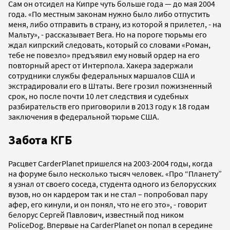
Сам он отсидел на Кипре чуть больше года — до мая 2004
года. «По местным законам нужно было либо отпустить
меня, либо отправить в страну, из которой я прилетел, - на
Мальту», - рассказывает Вега. Но на пороге тюрьмы его
ждал кипрский следовать, который со словами «Роман,
тебе не повезло» предъявил ему новый ордер на его
повторный арест от Интерпола. Хакера задержали
сотрудники службы федеральных маршалов США и
экстрадировали его в Штаты. Веге грозил пожизненный
срок, но после почти 10 лет следствия и судебных
разбирательств его приговорили в 2013 году к 18 годам
заключения в федеральной тюрьме США.
Забота КГБ
Расцвет CarderPlanet пришелся на 2003-2004 годы, когда
на форуме было несколько тысяч человек. «Про “Планету”
я узнал от своего соседа, студента одного из белорусских
вузов, но он кардером так и не стал – попробовал пару
афер, его кинули, и он понял, что не его это», - говорит
белорус Сергей Павлович, известный под ником
PoliceDog. Впервые на CarderPlanet он попал в середине