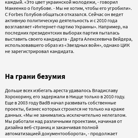
каждый. «Это цвет украинской молодежи, - говорил
Макеенко о Голубове. - Мы не хотим, чтобы его угробили».
С Forbes Голубов общаться отказался. Сейчас он ведет
активную политическую деятельность и с 2010 года
возглавляет «Интернет-партию Украины». Например, на
последних президентских выборах партия пыталась
выставить своего кандидата - Дарта Алексеевича Вейдера,
использовавшего образ из «Звездных войн», однако ЦИК
не зарегистрировал кандидата.
На грани безумия
Дольше всех избегать ареста удавалось Владиславу
Хорохорину, его задержали в Ницце только в 2010 году.
Еще в 2003 году BadB начал развивать собственные
проекты, бизнес которых строился не только на краже
данных. «Мы не занимались исключительно нелегалом.
Мы работали над различными проектами, начиная от
дизайна веб-страниц и заканчивая полной
автоматизацией документооборота», - продолжает