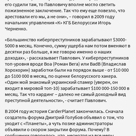
его судили там, то Павловичу вполне могло светить
пожизненное заключение. Так что ему еще повезло, что
арестовали его мы, а не они», – говорил в 2009 году
начальник управления «К» КГБ Белоруссии Игорь
Черненко.
«Большинство киберпреступников зарабатывают $3000-
5000 в месяц. Конечно, сумму ущерба нам потом вменяют в
десятки раз больше, я же говорю именно о наших
доходах», - рассказывает Павлович. У киберпреступников
топ-уровня вроде Boa (Роман Вега) или BadB (Владислав
Хорохорин) заработки были на порядок выше - от $10 000
до $100 000 в месяц, по оценке белорусского хакера.
«Один мой знакомый украинский спамер (уверен, он
входит в мировой топ-10) зарабатывает $100 000-150 000 в
месяц. Так что кардинг – далеко не самый доходный вид
преступной деятельности», - считает Павлович.
В 2004 году история CarderPlanet закончилась. Сначала
создатель форума Дмитрий Голубов объявил о том, что
уходит с «Планеты», а чуть позже администраторы
объявили о скором закрытии форума. Почему? В
сообщении говорилось, что, несмотря на все меры