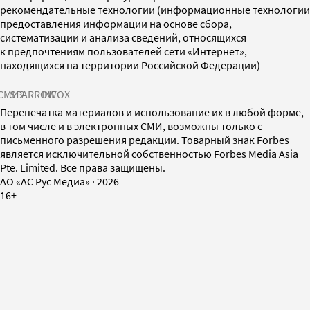
рекомендательные технологии (информационные технологии
предоставления информации на основе сбора,
систематизации и анализа сведений, относящихся
к предпочтениям пользователей сети «Интернет»,
находящихся на территории Российской Федерации)
СМИ2
SPARROW
INFOX
Перепечатка материалов и использование их в любой форме,
в том числе и в электронных СМИ, возможны только с
письменного разрешения редакции. Товарный знак Forbes
является исключительной собственностью Forbes Media Asia
Pte. Limited. Все права защищены.
AO «АС Рус Медиа»
·
2026
16+