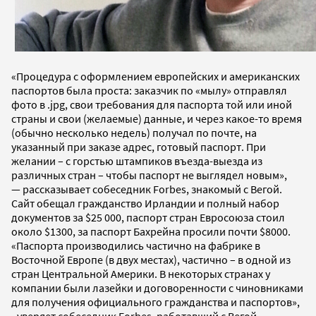
«Процедура с оформлением европейских и американских
паспортов была проста: заказчик по «мылу» отправлял
фото в .jpg, свои требования для паспорта той или иной
страны и свои (желаемые) данные, и через какое-то время
(обычно несколько недель) получал по почте, на
указанный при заказе адрес, готовый паспорт. При
желании – с горстью штампиков въезда-выезда из
различных стран – чтобы паспорт не выглядел новым»,
— рассказывает собеседник Forbes, знакомый с Вегой.
Сайт обещал гражданство Ирландии и полный набор
документов за $25 000, паспорт стран Евросоюза стоил
около $1300, за паспорт Бахрейна просили почти $8000.
«Паспорта производились частично на фабрике в
Восточной Европе (в двух местах), частично – в одной из
стран Центральной Америки. В некоторых странах у
компании были лазейки и договоренности с чиновниками
для получения официального гражданства и паспортов»,