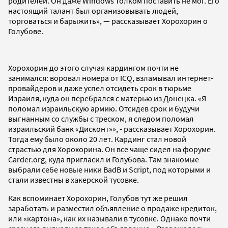
родителей. Он даже Windows толком поставить не мог. Его
настоящий талант был организовывать людей,
торговаться и барыжить», — рассказывает Хорохорин о
Голубове.
Хорохорин до этого случая кардингом почти не
занимался: воровал номера от ICQ, взламывал интернет-
провайдеров и даже успел отсидеть срок в тюрьме
Израиля, куда он перебрался с матерью из Донецка. «Я
поломал израильскую армию. Отсидев срок и будучи
выгнанным со службы с треском, я следом поломал
израильский банк «Дисконт»», - рассказывает Хорохорин.
Тогда ему было около 20 лет. Кардинг стал новой
страстью для Хорохорина. Он все чаще сидел на форуме
Carder.org, куда пригласил и Голубова. Там знакомые
выбрали себе новые ники BadB и Script, под которыми и
стали известны в хакерской тусовке.
Как вспоминает Хорохорин, Голубов тут же решил
заработать и разместил объявление о продаже кредиток,
или «картона», как их называли в тусовке. Однако почти