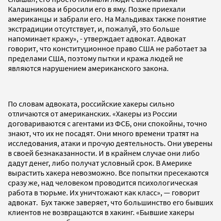
Калашникова и бросили его в яму. Позже приехали
американцы и забрали его. На Мальдивах также понятие
экстрадиции отсутствует, и, пожалуй, это больше
напоминает кражу», - утверждает адвокат. Адвокат
говорит, что конституционное право США не работает за
пределами США, поэтому пытки и кража людей не
являются нарушением американского закона.
По словам адвоката, российские хакеры сильно
отличаются от американских. «Хакеры из России
договариваются с агентами из ФСБ, они спокойны, точно
знают, что их не посадят. Они много времени тратят на
исследования, атаки и прочую деятельность. Они уверены
в своей безнаказанности. И в крайнем случае они либо
дадут денег, либо получат условный срок. В Америке
вырастить хакера невозможно. Все попытки пресекаются
сразу же, над человеком проводится психологическая
работа в тюрьме. Их уничтожают как класс», — говорит
адвокат. Бух также заверяет, что большинство его бывших
клиентов не возвращаются в хакинг. «Бывшие хакеры