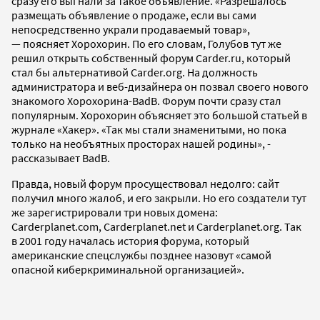
сразу его выгнали за такое объявление. «Разрешалось
размещать объявление о продаже, если вы сами
непосредственно украли продаваемый товар»,
— поясняет Хорохорин. По его словам, Голубов тут же
решил открыть собственный форум Carder.ru, который
стал бы альтернативой Carder.org. На должность
администратора и веб-дизайнера он позвал своего нового
знакомого Хорохорина-BadB. Форум почти сразу стал
популярным. Хорохорин объясняет это большой статьей в
журнале «Хакер». «Так мы стали знаменитыми, но пока
только на необъятных просторах нашей родины», -
рассказывает BadB.
Правда, новый форум просуществовал недолго: сайт
получил много жалоб, и его закрыли. Но его создатели тут
же зарегистрировали три новых домена:
Carderplanet.com, Carderplanet.net и Carderplanet.org. Так
в 2001 году началась история форума, который
американские спецслужбы позднее назовут «самой
опасной киберкриминальной организацией».