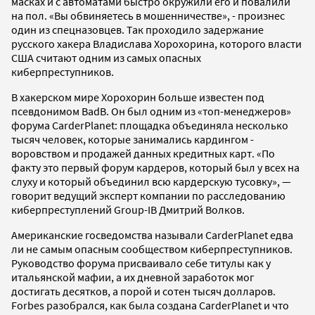
масках и с автоматами быстро окружили его и повалили
на пол. «Вы обвиняетесь в мошенничестве», - произнес
один из спецназовцев. Так проходило задержание
русского хакера Владислава Хорохорина, которого власти
США считают одним из самых опасных
киберпреступников.
В хакерском мире Хорохорин больше известен под
псевдонимом BadB. Он был одним из «топ-менеджеров»
форума CarderPlanet: площадка объединяла несколько
тысяч человек, которые занимались кардингом -
воровством и продажей данных кредитных карт. «По
факту это первый форум кардеров, который был у всех на
слуху и который объединил всю кардерскую тусовку», —
говорит ведущий эксперт компании по расследованию
киберпреступлений Group-IB Дмитрий Волков.
Американские госведомства называли CarderPlanet едва
ли не самым опасным сообществом киберпреступников.
Руководство форума присваивало себе титулы как у
итальянской мафии, а их дневной заработок мог
достигать десятков, а порой и сотен тысяч долларов.
Forbes разобрался, как была создана CarderPlanet и что