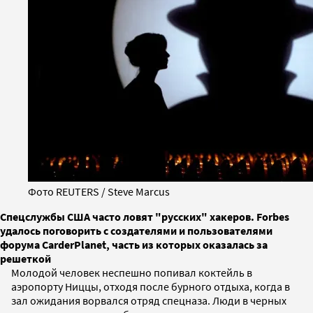
Фото REUTERS / Steve Marcus
Спецслужбы США часто ловят "русских" хакеров. Forbes
удалось поговорить с создателями и пользователями
форума CarderPlanet, часть из которых оказалась за
решеткой
Молодой человек неспешно попивал коктейль в
аэропорту Ниццы, отходя после бурного отдыха, когда в
зал ожидания ворвался отряд спецназа. Люди в черных