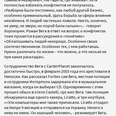
полностью избежать конфликтов не получалось.
«Разборки были постоянно, как любой другой бизнес,
особенно криминальный, здесь борьба за сферы влияния
неизбежна. И людей частенько ловили. Никто, конечно,
не умер, не звери, но порой били сильно»», - говорит
Хорохорин. Роман Вега в ответ на вопрос о конфликтах
тоже пускается в рассуждения о «понятиях»:
«Облапошивать людей нехорошо. Особенно своих
соотечественников. Особенно тех, с кем работаешь.
Нужно различать по жизни – что можно, а что нельзя ни
при каких раскладах».
Сотрудничество Веги с CarderPlanet закончилось
достаточно быстро, в феврале 2003 года его арестовали в
Никосии. Как рассказал Forbes сам Вега, местная полиция
и сотрудники Интерпола задержали его в музыкальном
магазине, когда он выбирал CD. Одновременно с этим
прошел обыск в отеле Castelli, где жил Вега: там полиция
обнаружила еще одного хакера, Liratto, и три ноутбука.
««Эти компьютеры мне также приписали. Liratto отсидел
на Кипре 9 месяцев и отправился на Украину. Ничего к
нему не имею. Он хороший человек», - резюмирует Вега.