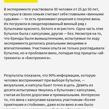
В эксперименте участвовали 30 человек от 25 до 50 лет,
которые в своих семьях считают себя главными «винными
судьями» — то есть принимают решения о покупке вина.
Их погрузили в смоделированный винный ряд с
бутылками красного, белого и игристого. Одна часть этих
бутылок была с капсулами, другая — без. Несмотря на то,
что бренды были вымышленными, испытуемые по ходу
эксперимента делились реальными эмоциями и
впечатлениями. Участники опыта не только разглядывали
бутылки, но и пробовали вино, попадая под прицелы «ай-
трекинга» и «биотрекинга».
Результаты показали, что 90% информации, которую
человек воспринимает при выборе бутылки, —
визуальная, и капсулы бьют точно в цель. Девять из
десяти испытуемых тянулись к бутылкам с капсулами,
считая их более дорогими и премиальными. Интересно
то, что вина с капсулами казались участникам «более
приятными и стойкими», даже если вино в них было