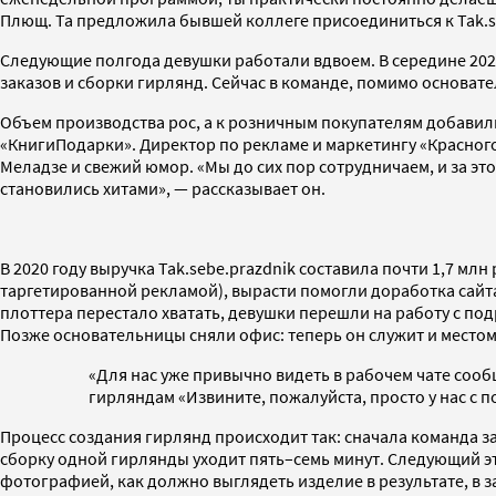
Плющ. Та предложила бывшей коллеге присоединиться к Tak.se
Следующие полгода девушки работали вдвоем. В середине 2020
заказов и сборки гирлянд. Сейчас в команде, помимо основат
Объем производства рос, а к розничным покупателям добавили
«КнигиПодарки». Директор по рекламе и маркетингу «Красного
Меладзе и свежий юмор. «Мы до сих пор сотрудничаем, и за это
становились хитами», — рассказывает он.
В 2020 году выручка Tak.sebe.prazdnik составила почти 1,7 мл
таргетированной рекламой), вырасти помогли доработка сайта
плоттера перестало хватать, девушки перешли на работу с п
Позже основательницы сняли офис: теперь он служит и местом
«Для нас уже привычно видеть в рабочем чате соо
гирляндам «Извините, пожалуйста, просто у нас с 
Процесс создания гирлянд происходит так: сначала команда зак
сборку одной гирлянды уходит пять–семь минут. Следующий э
фотографией, как должно выглядеть изделие в результате, в