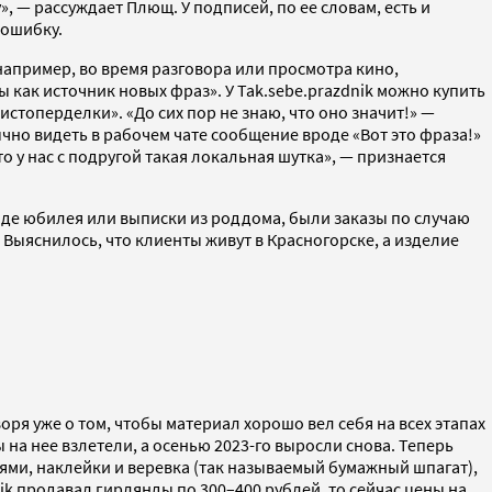
, — рассуждает Плющ. У подписей, по ее словам, есть и
 ошибку.
например, во время разговора или просмотра кино,
ак источник новых фраз». У Tak.sebe.prazdnik можно купить
топерделки». «До сих пор не знаю, что оно значит!» —
чно видеть в рабочем чате сообщение вроде «Вот это фраза!»
 у нас с подругой такая локальная шутка», — признается
е юбилея или выписки из роддома, были заказы по случаю
Выяснилось, что клиенты живут в Красногорске, а изделие
оря уже о том, чтобы материал хорошо вел себя на всех этапах
 на нее взлетели, а осенью 2023-го выросли снова. Теперь
иями, наклейки и веревка (так называемый бумажный шпагат),
k продавал гирлянды по 300–400 рублей, то сейчас цены на