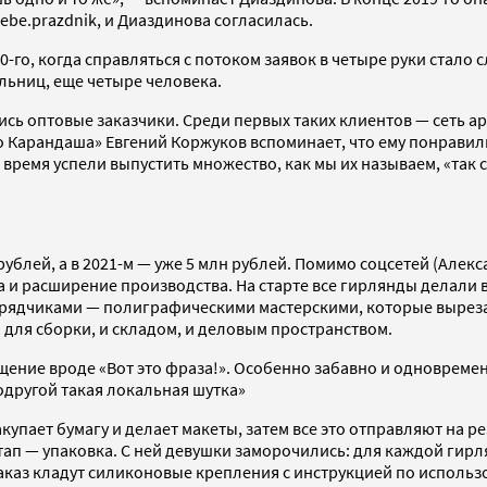
be.prazdnik, и Диаздинова согласилась.
-го, когда справляться с потоком заявок в четыре руки стало
ельниц, еще четыре человека.
сь оптовые заказчики. Среди первых таких клиентов — сеть а
 Карандаша» Евгений Коржуков вспоминает, что ему понравили
 время успели выпустить множество, как мы их называем, «так 
н рублей, а в 2021-м — уже 5 млн рублей. Помимо соцсетей (Але
 и расширение производства. На старте все гирлянды делали в
одрядчиками — полиграфическими мастерскими, которые выреза
 для сборки, и складом, и деловым пространством.
бщение вроде «Вот это фраза!». Особенно забавно и одноврем
подругой такая локальная шутка»
упает бумагу и делает макеты, затем все это отправляют на ре
тап — упаковка. С ней девушки заморочились: для каждой гир
 заказ кладут силиконовые крепления с инструкцией по испо