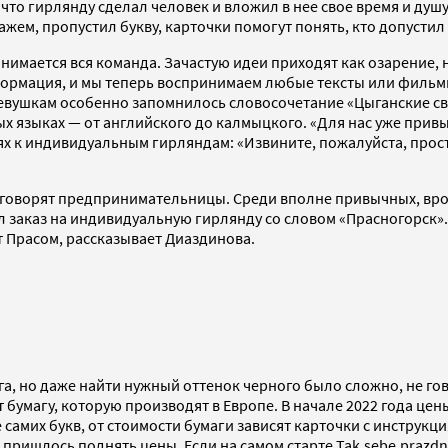
что гирлянду сделал человек и вложил в нее свое время и душу»
ажем, пропустил букву, карточки помогут понять, кто допустил
нимается вся команда. Зачастую идеи приходят как озарение, 
рмация, и мы теперь воспринимаем любые тексты или фильмы к
евушкам особенно запомнилось словосочетание «Цыганские свис
х языках — от английского до калмыцкого. «Для нас уже привы
 к индивидуальным гирляндам: «Извините, пожалуйста, просто
говорят предпринимательницы. Среди вполне привычных, врод
 заказ на индивидуальную гирлянду со словом «Прасногорск». 
т Прасом, рассказывает Диаздинова.
га, но даже найти нужный оттенок черного было сложно, не гов
 бумагу, которую производят в Европе. В начале 2022 года цены
самих букв, от стоимости бумаги зависят карточки с инструкц
ишлось поднять цены. Если на самом старте Tak.sebe.prazdni