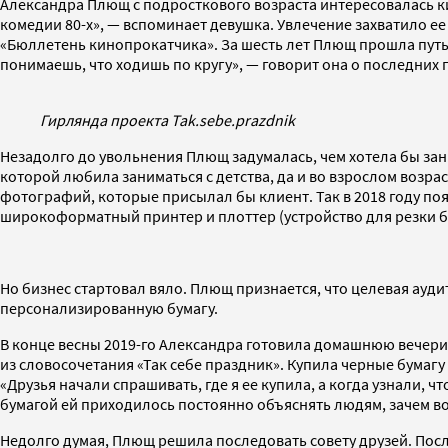
Александра Плющ с подросткового возраста интересовалась кин
комедии 80-х», — вспоминает девушка. Увлечение захватило ее
«Бюллетень кинопрокатчика». За шесть лет Плющ прошла путь о
понимаешь, что ходишь по кругу», — говорит она о последних 
Гирлянда проекта Tak.sebe.prazdnik
Незадолго до увольнения Плющ задумалась, чем хотела бы зан
которой любила заниматься с детства, да и во взрослом возр
фотографий, которые присылал бы клиент. Так в 2018 году поя
широкоформатный принтер и плоттер (устройство для резки бум
Но бизнес стартовал вяло. Плющ признается, что целевая ауди
персонализированную бумагу.
В конце весны 2019-го Александра готовила домашнюю вечеринк
из словосочетания «Так себе праздник». Купила черные бумагу
«Друзья начали спрашивать, где я ее купила, а когда узнали, ч
бумагой ей приходилось постоянно объяснять людям, зачем воо
Недолго думая, Плющ решила последовать совету друзей. После 