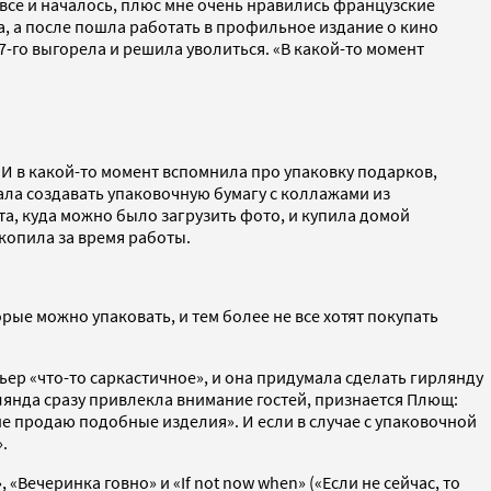
 все и началось, плюс мне очень нравились французские
а, а после пошла работать в профильное издание о кино
7-го выгорела и решила уволиться. «В какой-то момент
 И в какой-то момент вспомнила про упаковку подарков,
ала создавать упаковочную бумагу с коллажами из
та, куда можно было загрузить фото, и купила домой
копила за время работы.
рые можно упаковать, и тем более не все хотят покупать
ьер «что-то саркастичное», и она придумала сделать гирлянду
рлянда сразу привлекла внимание гостей, признается Плющ:
я не продаю подобные изделия». И если в случае с упаковочной
.
Вечеринка говно» и «If not now when» («Если не сейчас, то