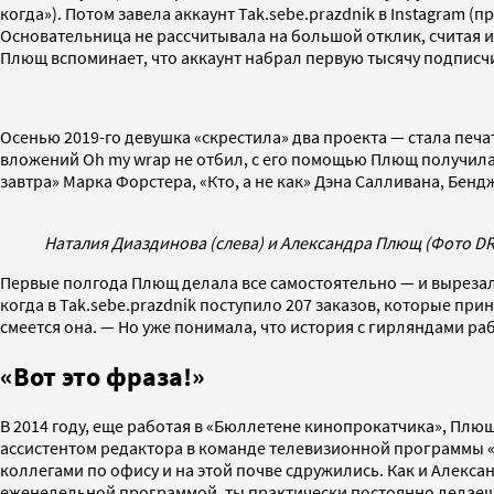
когда»). Потом завела аккаунт Tak.sebe.prazdnik в Instagram
Основательница не рассчитывала на большой отклик, считая 
Плющ вспоминает, что аккаунт набрал первую тысячу подписчи
Осенью 2019-го девушка «скрестила» два проекта — стала печа
вложений Oh my wrap не отбил, с его помощью Плющ получила 
завтра» Марка Форстера, «Кто, а не как» Дэна Салливана, Бен
Наталия Диаздинова (слева) и Александра Плющ (Фото DR
Первые полгода Плющ делала все самостоятельно — и вырезала
когда в Tak.sebe.prazdnik поступило 207 заказов, которые при
смеется она. — Но уже понимала, что история с гирляндами ра
«Вот это фраза!»
В 2014 году, еще работая в «Бюллетене кинопрокатчика», Плю
ассистентом редактора в команде телевизионной программы «
коллегами по офису и на этой почве сдружились. Как и Алекс
еженедельной программой, ты практически постоянно делаешь о