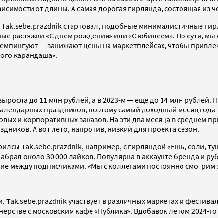
исимости от длины. А самая дорогая гирлянда, состоящая из че
да Tak.sebe.prazdnik стартовал, подобные минималистичные г
ые растяжки «С днем рождения» или «С юбилеем». По сути, мы с
емпингуют — занижают цены на маркетплейсах, чтобы привлечь
ного карандаша».
 выросла до 11 млн рублей, а в 2023-м — еще до 14 млн рублей.
 календарных праздников, поэтому самый доходный месяц года
овых и корпоративных заказов. На эти два месяца в среднем 
дников. А вот лето, напротив, низкий для проекта сезон.
рилсы Tak.sebe.prazdnik, например, с гирляндой «Ешь, соли, ту
абрал около 30 000 лайков. Популярна в аккаунте бренда и р
е между подписчиками. «Мы с коллегами постоянно смотрим эт
Tak.sebe.prazdnik участвует в различных маркетах и фестивал
нерстве с московским кафе «Публика». Вдобавок летом 2024-го 