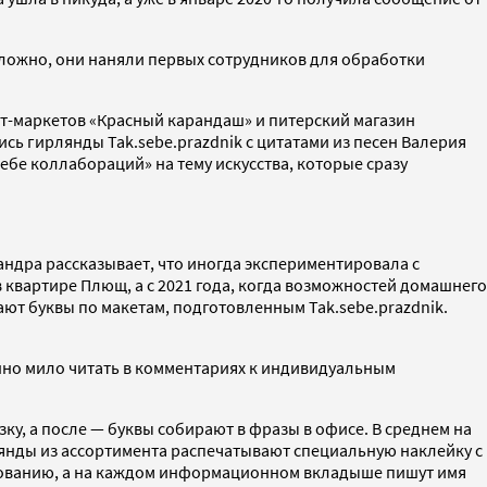
 сложно, они наняли первых сотрудников для обработки
рт-маркетов «Красный карандаш» и питерский магазин
сь гирлянды Tak.sebe.prazdnik с цитатами из песен Валерия
себе коллабораций» на тему искусства, которые сразу
ксандра рассказывает, что иногда экспериментировала с
 квартире Плющ, а с 2021 года, когда возможностей домашнего
ют буквы по макетам, подготовленным Tak.sebe.prazdnik.
енно мило читать в комментариях к индивидуальным
зку, а после — буквы собирают в фразы в офисе. В среднем на
лянды из ассортимента распечатывают специальную наклейку с
льзованию, а на каждом информационном вкладыше пишут имя