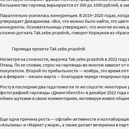
большинство гирлянд варьируются от 300 до 1000 рублей, в зав
Параллельно усилилась конкуренция. В 2019–2020 годах, ког
утверждает Диаздинова: «Все, что можно было найти, это цветн
конкуренты. Основательницы утверждают, что многие из них д
сложно догнать Tak.sebe.prazdnik, говорит Коржуков из «Крас
Гирлянда проекта Tak.sebe.prazdnik
Несмотря на сложности, выручка Tak.sebe.prazdnik в 2022 году
Плющ. По ее словам, спрос на гирлянды во многом зависит от
покупатели. Второй по прибыльности — ноябрь, это время опт
и в феврале – начале марта — благодаря череде гендерных праз
Росту в последние два года помогли те же соцсети: некоторые 
фотографией гирлянды «Джинглбелсбл» в декабре 2022 года н
обмен шутками в своих комментариях, мотивируя живое общени
Еще одна причина роста — офлайн-активности и коллаборации. 
«Альпины» и «Маркет у моря», а также делает вечеринки в парт