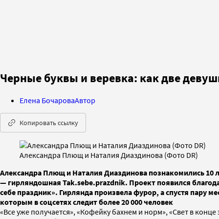
Черные буквы и веревка: как две деву
Елена Бочарова
Автор
Копировать ссылку
Александра Плющ и Наталия Диаздинова (Фото DR)
Александра Плющ и Наталия Диаздинова познакомились 10 лет 
— гирляндошная Tak.sebe.prazdnik. Проект появился благода
себе праздник». Гирлянда произвела фурор, а спустя пару ме
которым в соцсетях следит более 20 000 человек
«Все уже получается», «Кофейку бахнем и норм», «Свет в конц