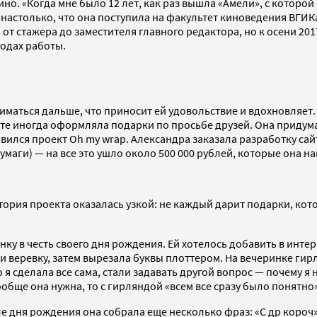
о. «Когда мне было 12 лет, как раз вышла «Амели», с которой
 настолько, что она поступила на факультет киноведения ВГИК
т стажера до заместителя главного редактора, но к осени 201
годах работы.
иматься дальше, что приносит ей удовольствие и вдохновляет.
асте иногда оформляла подарки по просьбе друзей. Она придум
вился проект Oh my wrap. Александра заказала разработку сай
аги) — на все это ушло около 500 000 рублей, которые она на
тория проекта оказалась узкой: не каждый дарит подарки, кото
у в честь своего дня рождения. Ей хотелось добавить в интер
 и веревку, затем вырезала буквы плоттером. На вечеринке ги
то я сделала все сама, стали задавать другой вопрос — почему 
бще она нужна, то с гирляндой «всем все сразу было понятно»
дня рождения она собрала еще несколько фраз: «С др короч», «