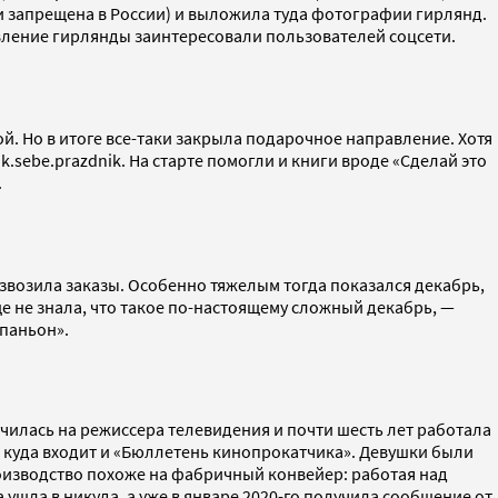
й и запрещена в России) и выложила туда фотографии гирлянд.
ивление гирлянды заинтересовали пользователей соцсети.
й. Но в итоге все-таки закрыла подарочное направление. Хотя
sebe.prazdnik. На старте помогли и книги вроде «Сделай это
.
звозила заказы. Особенно тяжелым тогда показался декабрь,
ще не знала, что такое по-настоящему сложный декабрь, —
мпаньон».
чилась на режиссера телевидения и почти шесть лет работала
 куда входит и «Бюллетень кинопрокатчика». Девушки были
роизводство похоже на фабричный конвейер: работая над
ушла в никуда, а уже в январе 2020-го получила сообщение от