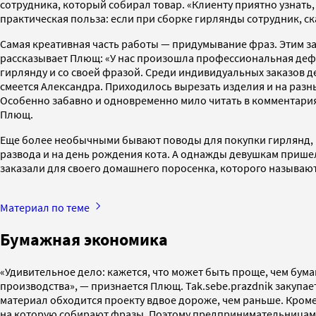
сотрудника, который собирал товар. «Клиенту приятно узнать, 
практическая польза: если при сборке гирлянды сотрудник, ск
Самая креативная часть работы — придумывание фраз. Этим за
рассказывает Плющ: «У нас произошла профессиональная дефо
гирлянду и со своей фразой. Среди индивидуальных заказов д
смеется Александра. Приходилось вырезать изделия и на разны
Особенно забавно и одновременно мило читать в комментариях
Плющ.
Еще более необычными бывают поводы для покупки гирлянд, 
развода и на день рождения кота. А однажды девушкам пришел
заказали для своего домашнего поросенка, которого называю
Материал по теме
Бумажная экономика
«Удивительное дело: кажется, что может быть проще, чем бума
производства», — признается Плющ. Tak.sebe.prazdnik закупает
материал обходится проекту вдвое дороже, чем раньше. Кроме 
на которую собирают фразы. Поэтому предпринимательницам пр