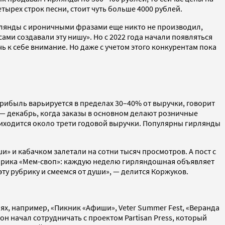
тырех строк песни, стоит чуть больше 4000 рублей.
ирлянды с ироничными фразами еще никто не производил,
ами создавали эту нишу». Но с 2022 года начали появляться
 к себе внимание. Но даже с учетом этого конкурентам пока
 Прибыль варьируется в пределах 30–40% от выручки, говорит
 — декабрь, когда заказы в основном делают розничные
приходится около трети годовой выручки. Популярны гирлянды
ши» и кабачком залетали на сотни тысяч просмотров. А пост с
убрика «Мем-своп»: каждую неделю гирляндошная объявляет
у рубрику и смеемся от души», — делится Коржуков.
ях, например, «Пикник «Афиши», Veter Summer Fest, «Веранда
он начал сотрудничать с проектом Partisan Press, который