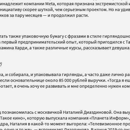
 (принадлежит компании Meta, которая признана экстремистско
инициативу скорее шуткой, чем серьезным проектом. Но на уд
ков за пару месяцев — и продолжил расти.
тать также упаковочную бумагу с фразами в стиле гирляндошно
первый предпринимательский опыт, который пригодился с Tak.
джамина Харди, а также различные курсы, рассказывает девушка
)
, и собирала, и упаковывала гирлянды, а часто даже лично ра
несли основательнице около 85 000 рублей выручки. «Тогда я е
ботает, я очень хочу ее развивать и мне определенно нужен ко
щ познакомилась с москвичкой Наталией Диаздиновой. Она выу
Такое кино», которую выпускала компания «Планета Информ»,
андра, Наталия в какой-то момент выгорела: «Телевизионное п
дно и то же», — вспоминает Диаздинова. В конце 2019-го она 