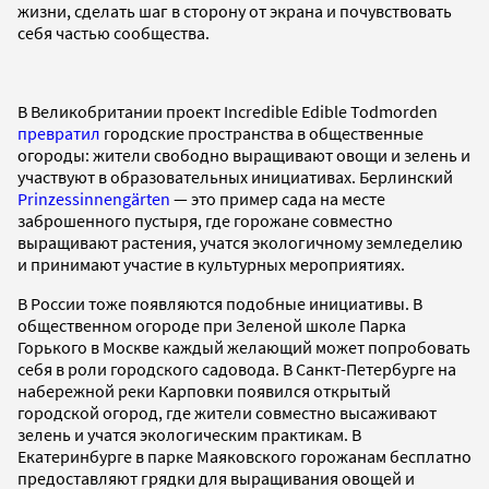
жизни, сделать шаг в сторону от экрана и почувствовать
себя частью сообщества.
В Великобритании проект Incredible Edible Todmorden
превратил
городские пространства в общественные
огороды: жители свободно выращивают овощи и зелень и
участвуют в образовательных инициативах. Берлинский
Prinzessinnengärten
— это пример сада на месте
заброшенного пустыря, где горожане совместно
выращивают растения, учатся экологичному земледелию
и принимают участие в культурных мероприятиях.
В России тоже появляются подобные инициативы. В
общественном огороде при Зеленой школе Парка
Горького в Москве каждый желающий может попробовать
себя в роли городского садовода. В Санкт-Петербурге на
набережной реки Карповки появился открытый
городской огород, где жители совместно высаживают
зелень и учатся экологическим практикам. В
Екатеринбурге в парке Маяковского горожанам бесплатно
предоставляют грядки для выращивания овощей и