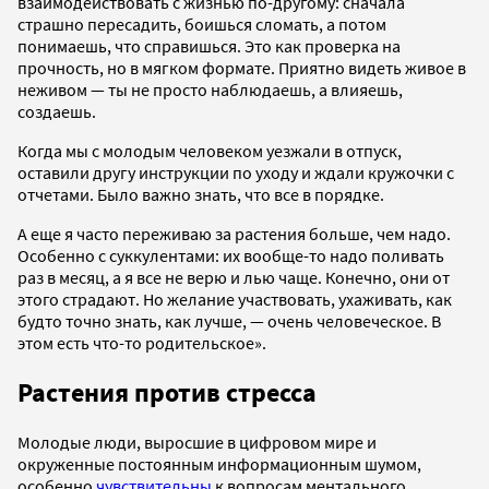
взаимодействовать с жизнью по-другому: сначала
страшно пересадить, боишься сломать, а потом
понимаешь, что справишься. Это как проверка на
прочность, но в мягком формате. Приятно видеть живое в
неживом — ты не просто наблюдаешь, а влияешь,
создаешь.
Когда мы с молодым человеком уезжали в отпуск,
оставили другу инструкции по уходу и ждали кружочки с
отчетами. Было важно знать, что все в порядке.
А еще я часто переживаю за растения больше, чем надо.
Особенно с суккулентами: их вообще-то надо поливать
раз в месяц, а я все не верю и лью чаще. Конечно, они от
этого страдают. Но желание участвовать, ухаживать, как
будто точно знать, как лучше, — очень человеческое. В
этом есть что-то родительское».
Растения против стресса
Молодые люди, выросшие в цифровом мире и
окруженные постоянным информационным шумом,
особенно
чувствительны
к вопросам ментального