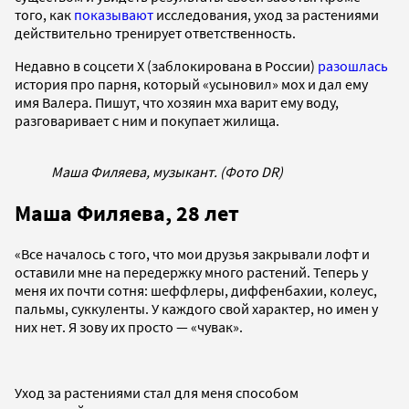
того, как
показывают
исследования, уход за растениями
действительно тренирует ответственность.
Недавно в соцсети X (заблокирована в России)
разошлась
история про парня, который «усыновил» мох и дал ему
имя Валера. Пишут, что хозяин мха варит ему воду,
разговаривает с ним и покупает жилища.
Маша Филяева, музыкант. (Фото DR)
Маша Филяева, 28 лет
«Все началось с того, что мои друзья закрывали лофт и
оставили мне на передержку много растений. Теперь у
меня их почти сотня: шеффлеры, диффенбахии, колеус,
пальмы, суккуленты. У каждого свой характер, но имен у
них нет. Я зову их просто — «чувак».
Уход за растениями стал для меня способом