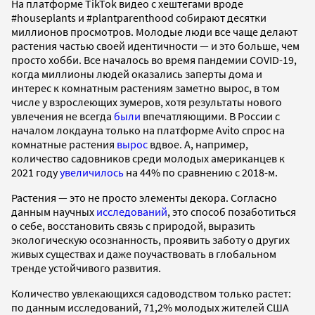
На платформе TikTok видео с хештегами вроде
#houseplants и #plantparenthood собирают десятки
миллионов просмотров. Молодые люди все чаще делают
растения частью своей идентичности — и это больше, чем
просто хобби. Все началось во время пандемии COVID-19,
когда миллионы людей оказались заперты дома и
интерес к комнатным растениям заметно вырос, в том
числе у взрослеющих зумеров, хотя результаты нового
увлечения не всегда
были
впечатляющими. В России с
началом локдауна только на платформе Avito спрос на
комнатные растения
вырос
вдвое. А, например,
количество садовников среди молодых американцев к
2021 году
увеличилось
на 44% по сравнению с 2018-м.
​​Растения — это не просто элементы декора. Согласно
данным научных
исследований
, это способ позаботиться
о себе, восстановить связь с природой, выразить
экологическую осознанность, проявить заботу о других
живых существах и даже поучаствовать в глобальном
тренде устойчивого развития.
Количество увлекающихся садоводством только растет:
по данным исследований, 71,2% молодых жителей США