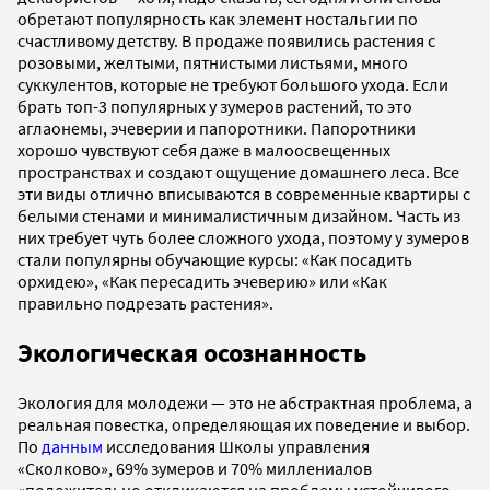
обретают популярность как элемент ностальгии по
счастливому детству. В продаже появились растения с
розовыми, желтыми, пятнистыми листьями, много
суккулентов, которые не требуют большого ухода. Если
брать топ-3 популярных у зумеров растений, то это
аглаонемы, эчеверии и папоротники. Папоротники
хорошо чувствуют себя даже в малоосвещенных
пространствах и создают ощущение домашнего леса. Все
эти виды отлично вписываются в современные квартиры с
белыми стенами и минималистичным дизайном. Часть из
них требует чуть более сложного ухода, поэтому у зумеров
стали популярны обучающие курсы: «Как посадить
орхидею», «Как пересадить эчеверию» или «Как
правильно подрезать растения».
Экологическая осознанность
Экология для молодежи — это не абстрактная проблема, а
реальная повестка, определяющая их поведение и выбор.
По
данным
исследования Школы управления
«Сколково», 69% зумеров и 70% миллениалов
«положительно откликаются на проблемы устойчивого