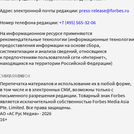
Адрес электронной почты редакции:
press-release@forbes.ru
Номер телефона редакции:
+7 (495) 565-32-06
На информационном ресурсе применяются
рекомендательные технологии (информационные технологии
предоставления информации на основе сбора,
систематизации и анализа сведений, относящихся
к предпочтениям пользователей сети «Интернет»,
находящихся на территории Российской Федерации)
СМИ2
SPARROW
INFOX
Перепечатка материалов и использование их в любой форме,
в том числе и в электронных СМИ, возможны только с
письменного разрешения редакции. Товарный знак Forbes
является исключительной собственностью Forbes Media Asia
Pte. Limited. Все права защищены.
AO «АС Рус Медиа»
·
2026
16+