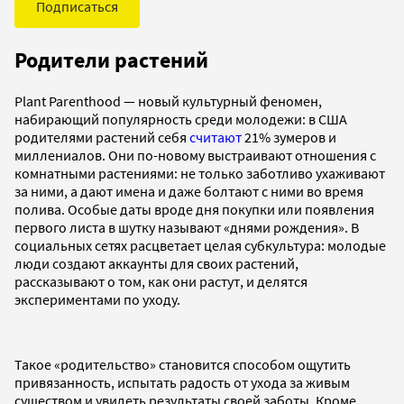
Подписаться
Родители растений
Plant Parenthood — новый культурный феномен,
набирающий популярность среди молодежи: в США
родителями растений себя
считают
21% зумеров и
миллениалов. Они по-новому выстраивают отношения с
комнатными растениями: не только заботливо ухаживают
за ними, а дают имена и даже болтают с ними во время
полива. Особые даты вроде дня покупки или появления
первого листа в шутку называют «днями рождения». В
социальных сетях расцветает целая субкультура: молодые
люди создают аккаунты для своих растений,
рассказывают о том, как они растут, и делятся
экспериментами по уходу.
Такое «родительство» становится способом ощутить
привязанность, испытать радость от ухода за живым
существом и увидеть результаты своей заботы. Кроме