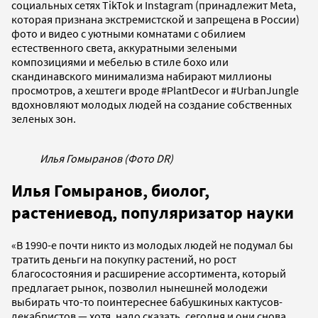
социальных сетях TikTok и Instagram (принадлежит Meta,
которая признана экстремистской и запрещена в России)
фото и видео с уютными комнатами с обилием
естественного света, аккуратными зелеными
композициями и мебелью в стиле бохо или
скандинавского минимализма набирают миллионы
просмотров, а хештеги вроде #PlantDecor и #UrbanJungle
вдохновляют молодых людей на создание собственных
зеленых зон.
Илья Гомыранов (Фото DR)
Илья Гомыранов, биолог,
растениевод, популяризатор науки
«В 1990-е почти никто из молодых людей не подумал бы
тратить деньги на покупку растений, но рост
благосостояния и расширение ассортимента, который
предлагает рынок, позволил нынешней молодежи
выбирать что-то поинтереснее бабушкиных кактусов-
декабристов — хотя, надо сказать, сегодня и они снова