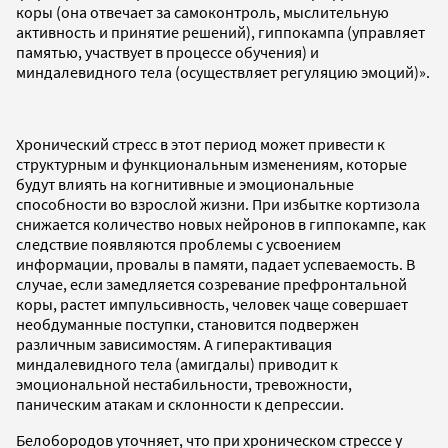
коры (она отвечает за самоконтроль, мыслительную
активность и принятие решений), гиппокампа (управляет
памятью, участвует в процессе обучения) и
миндалевидного тела (осуществляет регуляцию эмоций)».
Хронический стресс в этот период может привести к
структурным и функциональным изменениям, которые
будут влиять на когнитивные и эмоциональные
способности во взрослой жизни. При избытке кортизола
снижается количество новых нейронов в гиппокампе, как
следствие появляются проблемы с усвоением
информации, провалы в памяти, падает успеваемость. В
случае, если замедляется созревание префронтальной
коры, растет импульсивность, человек чаще совершает
необдуманные поступки, становится подвержен
различным зависимостям. А гиперактивация
миндалевидного тела (амигдалы) приводит к
эмоциональной нестабильности, тревожности,
паническим атакам и склонности к депрессии.
Белобородов уточняет, что при хроническом стрессе у