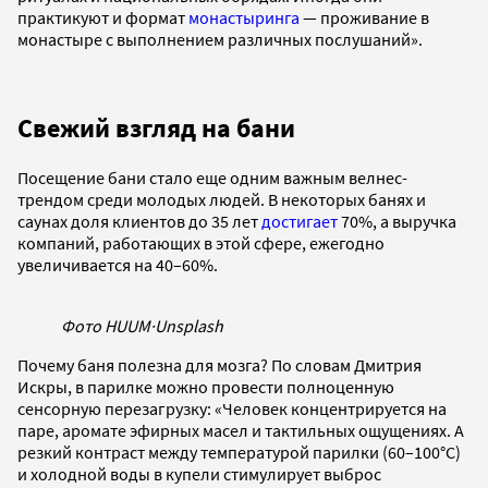
практикуют и формат
монастыринга
— проживание в
монастыре с выполнением различных послушаний».
Свежий взгляд на бани
Посещение бани стало еще одним важным велнес-
трендом среди молодых людей. В некоторых банях и
саунах доля клиентов до 35 лет
достигает
70%, а выручка
компаний, работающих в этой сфере, ежегодно
увеличивается на 40–60%.
Фото HUUM
·
Unsplash
Почему баня полезна для мозга? По словам Дмитрия
Искры, в парилке можно провести полноценную
сенсорную перезагрузку: «Человек концентрируется на
паре, аромате эфирных масел и тактильных ощущениях. А
резкий контраст между температурой парилки (60–100°C)
и холодной воды в купели стимулирует выброс