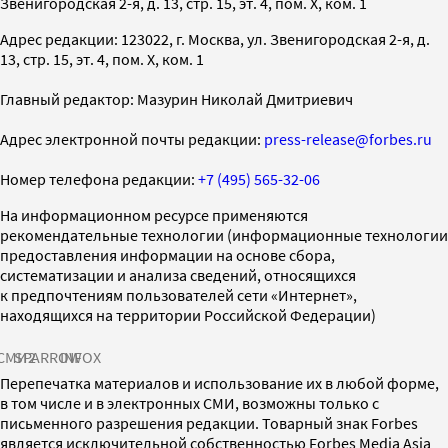
Звенигородская 2-я, д. 13, стр. 15, эт. 4, пом. X, ком. 1
Адрес редакции: 123022, г. Москва, ул. Звенигородская 2-я, д.
13, стр. 15, эт. 4, пом. X, ком. 1
Главный редактор: Мазурин Николай Дмитриевич
Адрес электронной почты редакции:
press-release@forbes.ru
Номер телефона редакции:
+7 (495) 565-32-06
На информационном ресурсе применяются
рекомендательные технологии (информационные технологии
предоставления информации на основе сбора,
систематизации и анализа сведений, относящихся
к предпочтениям пользователей сети «Интернет»,
находящихся на территории Российской Федерации)
СМИ2
SPARROW
INFOX
Перепечатка материалов и использование их в любой форме,
в том числе и в электронных СМИ, возможны только с
письменного разрешения редакции. Товарный знак Forbes
является исключительной собственностью Forbes Media Asia