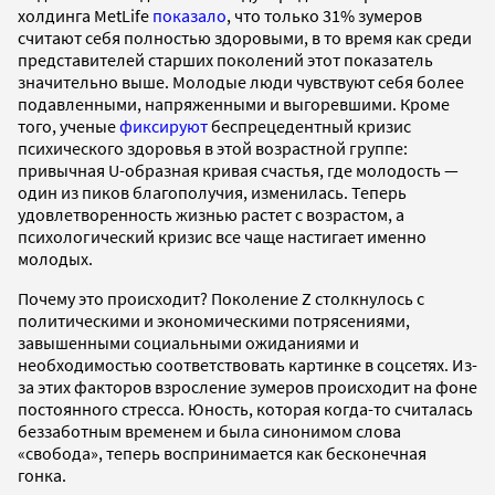
холдинга MetLife
показало
, что только 31% зумеров
считают себя полностью здоровыми, в то время как среди
представителей старших поколений этот показатель
значительно выше. Молодые люди чувствуют себя более
подавленными, напряженными и выгоревшими. Кроме
того, ученые
фиксируют
беспрецедентный кризис
психического здоровья в этой возрастной группе:
привычная U-образная кривая счастья, где молодость —
один из пиков благополучия, изменилась. Теперь
удовлетворенность жизнью растет с возрастом, а
психологический кризис все чаще настигает именно
молодых.
Почему это происходит? Поколение Z столкнулось с
политическими и экономическими потрясениями,
завышенными социальными ожиданиями и
необходимостью соответствовать картинке в соцсетях. Из-
за этих факторов взросление зумеров происходит на фоне
постоянного стресса. Юность, которая когда-то считалась
беззаботным временем и была синонимом слова
«свобода», теперь воспринимается как бесконечная
гонка.