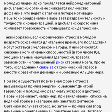
молодых людей ярко проявляется нейромедиаторный
дисбаланс: «В организме снижается количество
дофамина, что ведет к апатии и потере мотивации.
Избыток норадреналина вызывает раздражительность и
трудности с концентрацией, а дисбаланс серотонина
усиливает тревожность и повышает риск депрессии».
Таким образом, если хронический стресс в молодом
возрасте сохраняется длительное время, его последствия
могут остаться с человеком на годы. К ним относятся:
снижение когнитивных способностей (в том числе IQ),
эмоциональные нарушения (депрессия, тревога,
зависимости) и повышенный
риск
старения мозга. Кроме
того, исследования
связывают
хронический стресс в
юности с развитием деменции и болезнью Альцгеймера.
При этом существует позитивная форма стресса,
вызывающая прилив энергии, объясняет Дмитрий
Гаврилов: «Необходимо различать эустресс и дистресс.
Первый возникает, например, при закаливании, спуске на
водяной горке в аквапарке или занятиях фитнесом.
Организм получает стресс, но затем — прилив сил (под
влиянием норадреналина), приятные эмоции. Эустресс