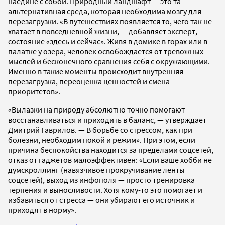
наедине с собой. Природный ландшафт — это та
альтернативная среда, которая необходима мозгу для
перезагрузки. «В путешествиях появляется то, чего так не
хватает в повседневной жизни, — добавляет эксперт, —
состояние «здесь и сейчас». Живя в домике в горах или в
палатке у озера, человек освобождается от тревожных
мыслей и бесконечного сравнения себя с окружающими.
Именно в такие моменты происходит внутренняя
перезагрузка, переоценка ценностей и смена
приоритетов».
«Вылазки на природу абсолютно точно помогают
восстанавливаться и приходить в баланс, — утверждает
Дмитрий Гаврилов. — В борьбе со стрессом, как при
болезни, необходим покой и режим». При этом, если
причина беспокойства находится за пределами соцсетей,
отказ от гаджетов малоэффективен: «Если ваше хобби не
думскроллинг (навязчивое прокручивание ленты
соцсетей), выход из инфополя — просто тренировка
терпения и выносливости. Хотя кому-то это помогает и
избавиться от стресса — они убирают его источник и
приходят в норму».