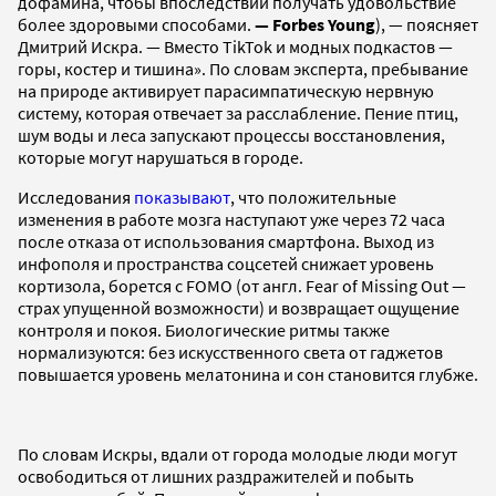
дофамина, чтобы впоследствии получать удовольствие
более здоровыми способами.
— Forbes Young
), — поясняет
Дмитрий Искра. — Вместо TikTok и модных подкастов —
горы, костер и тишина». По словам эксперта, пребывание
на природе активирует парасимпатическую нервную
систему, которая отвечает за расслабление. Пение птиц,
шум воды и леса запускают процессы восстановления,
которые могут нарушаться в городе.
Исследования
показывают
, что положительные
изменения в работе мозга наступают уже через 72 часа
после отказа от использования смартфона. Выход из
инфополя и пространства соцсетей снижает уровень
кортизола, борется с FOMO (от англ. Fear of Missing Out —
страх упущенной возможности) и возвращает ощущение
контроля и покоя. Биологические ритмы также
нормализуются: без искусственного света от гаджетов
повышается уровень мелатонина и сон становится глубже.
По словам Искры, вдали от города молодые люди могут
освободиться от лишних раздражителей и побыть