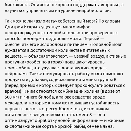
биохакинга. Они хотят не просто поддержать здоровье, а
научиться управлять им на уровне нейробиологии.
Так можно ли «взломать» собственный мозг? По словам
Дмитрия Искры, существует много мифов,
неподтвержденных теорий и только три проверенных
способа поддержать здоровье мозга. Первый —
обеспечить его кислородом и питанием. «Головной мозг
нуждается в достаточном количестве питательных
веществ, — объясняет эксперт. — Свежий воздух, активные
прогулки (особенно в горах) повышают уровень
гемоглобина, что улучшает доставку кислорода к
нейронам». Также стимулировать работу мозга помогают
продукты и добавки, содержащие витамины группы B
(перед приемом которых следует проконсультироваться с
врачом). К ним относятся комбинации холина (в дозе от
500 мг) и гинкго билоба, а также вещества вроде
мексидола, которые к тому же повышают устойчивость
нервных клеток к стрессу. Кроме того, источником
питательных веществ может стать омега-3 — она
оптимизирует обработку новой информации — и жирные
кислоты (жирные сорта морской рыбы, семена льна,