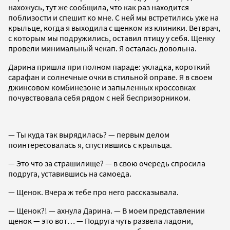
нахожусь, тут же сообщила, что как раз находится
поблизости и спешит ко мне. С ней мы встретились уже на
крыльце, когда я выходила с щенком из клиники. Ветврач,
с которым мы подружились, оставил птицу у себя. Щенку
провели минимальный чекап. Я осталась довольна.
Дарина пришла при полном параде: укладка, короткий
сарафан и солнечные очки в стильной оправе. Я в своем
джинсовом комбинезоне и запыленных кроссовках
почувствовала себя рядом с ней беспризорником.
— Ты куда так вырядилась? — первым делом
поинтересовалась я, спустившись с крыльца.
— Это что за страшилище? — в свою очередь спросила
подруга, уставившись на самоеда.
— Щенок. Вчера ж тебе про него рассказывала.
— Щенок?! — ахнула Дарина. — В моем представлении
щенок — это вот… — Подруга чуть развела ладони,