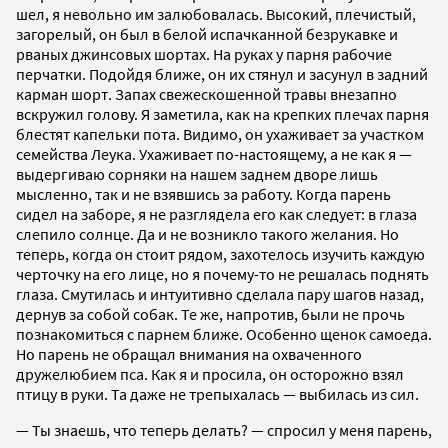
шел, я невольно им залюбовалась. Высокий, плечистый,
загорелый, он был в белой испачканной безрукавке и
рваных джинсовых шортах. На руках у парня рабочие
перчатки. Подойдя ближе, он их стянул и засунул в задний
карман шорт. Запах свежескошенной травы внезапно
вскружил голову. Я заметила, как на крепких плечах парня
блестят капельки пота. Видимо, он ухаживает за участком
семейства Леука. Ухаживает по-настоящему, а не как я —
выдергиваю сорняки на нашем заднем дворе лишь
мысленно, так и не взявшись за работу. Когда парень
сидел на заборе, я не разглядела его как следует: в глаза
слепило солнце. Да и не возникло такого желания. Но
теперь, когда он стоит рядом, захотелось изучить каждую
черточку на его лице, но я почему-то не решалась поднять
глаза. Смутилась и интуитивно сделала пару шагов назад,
дернув за собой собак. Те же, напротив, были не прочь
познакомиться с парнем ближе. Особенно щенок самоеда.
Но парень не обращал внимания на охваченного
дружелюбием пса. Как я и просила, он осторожно взял
птицу в руки. Та даже не трепыхалась — выбилась из сил.
— Ты знаешь, что теперь делать? — спросил у меня парень,