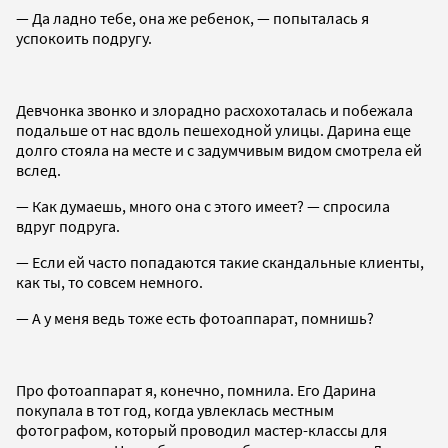
— Да ладно тебе, она же ребенок, — попыталась я
успокоить подругу.
Девчонка звонко и злорадно расхохоталась и побежала
подальше от нас вдоль пешеходной улицы. Дарина еще
долго стояла на месте и с задумчивым видом смотрела ей
вслед.
— Как думаешь, много она с этого имеет? — спросила
вдруг подруга.
— Если ей часто попадаются такие скандальные клиенты,
как ты, то совсем немного.
— А у меня ведь тоже есть фотоаппарат, помнишь?
Про фотоаппарат я, конечно, помнила. Его Дарина
покупала в тот год, когда увлеклась местным
фотографом, который проводил мастер-классы для