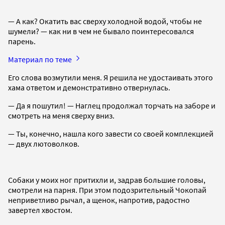
— А как? Окатить вас сверху холодной водой, чтобы не
шумели? — как ни в чем не бывало поинтересовался
парень.
Материал по теме
Его слова возмутили меня. Я решила не удостаивать этого
хама ответом и демонстративно отвернулась.
— Да я пошутил! — Наглец продолжал торчать на заборе и
смотреть на меня сверху вниз.
— Ты, конечно, нашла кого завести со своей комплекцией
— двух лютоволков.
Собаки у моих ног притихли и, задрав большие головы,
смотрели на парня. При этом подозрительный Чокопай
неприветливо рычал, а щенок, напротив, радостно
завертел хвостом.