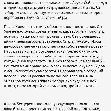
снова остановились недалеко от дома Леука. Сейчас там, в
отличие от предыдущего утра, вовсю кипела жизнь. За
забором слышалось жужжание газонокосилки, которое
перебивал громкий зарубежный рэп.
После Чокопая на птицу обратил внимание и щенок. Он
был не настолько сознательным, как взрослый Чокопай,
поэтому тут же залился громким лаем. От поднявшегося
шума у меня разболелась голова. Спала я ужасно. Из-за
двух собак мне не хватало места на собственной кровати.
Пару раз за ночь я прогоняла их на пол, но они тут же,
словно сговорившись, забирались обратно. А что будет,
когда щенок подрастет? Он и без того уже не маленький.
Все-таки мама права: нужно срочно искать ему новый дом.
Именно поэтому с самого утра я направилась в соседний
поселок, чтобы расклеить новые объявления. А на
обратном пути меня ждал «сюрприз» в виде раненой
птицы, мимо которой я, разумеется, пройти не могла.
Щенок бесцеремонно толкнул скулящего Чокопая. Он
явно был настроен поиграть с пташкой или, того хуже,