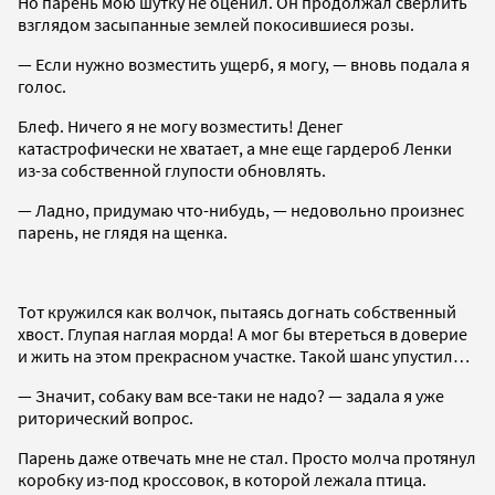
Но парень мою шутку не оценил. Он продолжал сверлить
взглядом засыпанные землей покосившиеся розы.
— Если нужно возместить ущерб, я могу, — вновь подала я
голос.
Блеф. Ничего я не могу возместить! Денег
катастрофически не хватает, а мне еще гардероб Ленки
из-за собственной глупости обновлять.
— Ладно, придумаю что-нибудь, — недовольно произнес
парень, не глядя на щенка.
Тот кружился как волчок, пытаясь догнать собственный
хвост. Глупая наглая морда! А мог бы втереться в доверие
и жить на этом прекрасном участке. Такой шанс упустил…
— Значит, собаку вам все-таки не надо? — задала я уже
риторический вопрос.
Парень даже отвечать мне не стал. Просто молча протянул
коробку из-под кроссовок, в которой лежала птица.