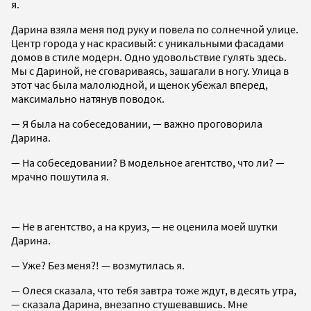
я.
Дарина взяла меня под руку и повела по солнечной улице.
Центр города у нас красивый: с уникальными фасадами
домов в стиле модерн. Одно удовольствие гулять здесь.
Мы с Дариной, не сговариваясь, зашагали в ногу. Улица в
этот час была малолюдной, и щенок убежал вперед,
максимально натянув поводок.
— Я была на собеседовании, — важно проговорила
Дарина.
— На собеседовании? В модельное агентство, что ли? —
мрачно пошутила я.
— Не в агентство, а на круиз, — не оценила моей шутки
Дарина.
— Уже? Без меня?! — возмутилась я.
— Олеся сказала, что тебя завтра тоже ждут, в десять утра,
— сказала Дарина, внезапно стушевавшись. Мне