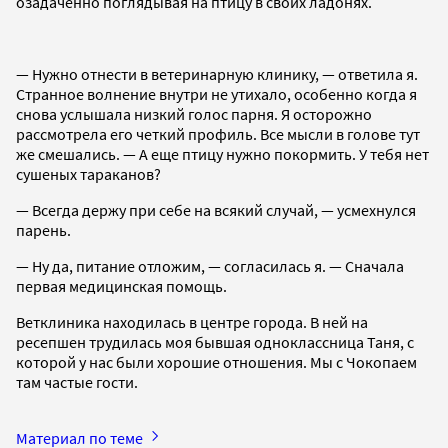
озадаченно поглядывая на птицу в своих ладонях.
— Нужно отнести в ветеринарную клинику, — ответила я.
Странное волнение внутри не утихало, особенно когда я
снова услышала низкий голос парня. Я осторожно
рассмотрела его четкий профиль. Все мысли в голове тут
же смешались. — А еще птицу нужно покормить. У тебя нет
сушеных тараканов?
— Всегда держу при себе на всякий случай, — усмехнулся
парень.
— Ну да, питание отложим, — согласилась я. — Сначала
первая медицинская помощь.
Ветклиника находилась в центре города. В ней на
ресепшен трудилась моя бывшая одноклассница Таня, с
которой у нас были хорошие отношения. Мы с Чокопаем
там частые гости.
Материал по теме