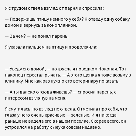
Я с трудом отвела взгляд от парня и спросила:
— Подержишь птицу немного у себя? Я отведу одну собаку
домой и вернусь за коноплянкой.
— За чем? — не понял парень.
Я указала пальцем на птицу и продолжила:
— Уведу его домой, — потрясла я поводком Чокопая. Тот
наконец перестал рычать. — А этого щенка я тоже возьму в
клинику. Мне как раз нужно его ветеринару показать.
— А ты далеко отсюда живешь? — спросил парень, с
интересом взглянув на меня.
Я смутилась, но взгляд не отвела. Отметила про себя, что
глаза у него очень красивые — зеленые. И я никогда
раньше не видела его в нашем поселке. Скорее всего, он
устроился на работу к Леука совсем недавно.