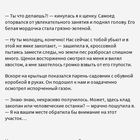
— Ты что делаешь?! — кинулась я к щенку. Самоед
оторвался от увлекательного занятия и поднял голову. Его
белая мордочка стала грязно-зеленой.
— Ну ты молодец, конечно! Нас сейчас с тобой убьют и в
этой же ямке закопают, — зашипела я, кроссовкой
пытаясь замести следы, но земли пес разбросал слишком
много. Щенок восторженно смотрел на меня и вилял
хвостом, а мне захотелось громко взвыть от его глупости.
Вскоре на крыльце показался парень-садовник с обувной
коробкой в руках. Он подошел к нам и озадаченно
осмотрел испорченный газон.
— Знаю-знаю, некрасиво получилось. Может, здесь клад
закопан или человеческие останки? — мрачно пошутила я.
— Я на вашем месте обратила бы внимание на этот
участок…