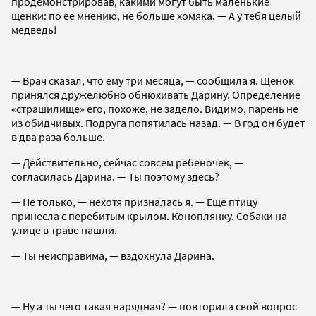
продемонстрировав, какими могут быть маленькие
щенки: по ее мнению, не больше хомяка. — А у тебя целый
медведь!
— Врач сказал, что ему три месяца, — сообщила я. Щенок
принялся дружелюбно обнюхивать Дарину. Определение
«страшилище» его, похоже, не задело. Видимо, парень не
из обидчивых. Подруга попятилась назад. — В год он будет
в два раза больше.
— Действительно, сейчас совсем ребеночек, —
согласилась Дарина. — Ты поэтому здесь?
— Не только, — нехотя призналась я. — Еще птицу
принесла с перебитым крылом. Коноплянку. Собаки на
улице в траве нашли.
— Ты неисправима, — вздохнула Дарина.
— Ну а ты чего такая нарядная? — повторила свой вопрос