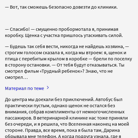
— Вот, так сможешь безопасно довезти до клиники.
— Спасибо! — смущенно пробормотала я, принимая
коробку. Щенка с участка пришлось утаскивать силой.
— Будешь так себя вести, никогда не найдешь хозяина, —
строгим голосом сказала я, когда мы втроем: я, щенок и
птица с перебитым крылом в коробке — брели по поселку
в сторону остановки. — От тебя будут отказываться. Ты
смотрел фильм «Трудный ребенок»? Знаю, что не
смотрел…
Материал по теме
До центра мы доехали без приключений. Автобус был
практически пустым, однако щенок не остался без
внимания, собрав комплименты от немногочисленных
пассажиров. В ветеринарной клинике нас тоже приняли
без очереди, и я решила, что Вселенная наконец на моей
стороне. Правда, все время, пока я была там, Дарина
обрывала мне телефон. А когда подруга узнала, где я