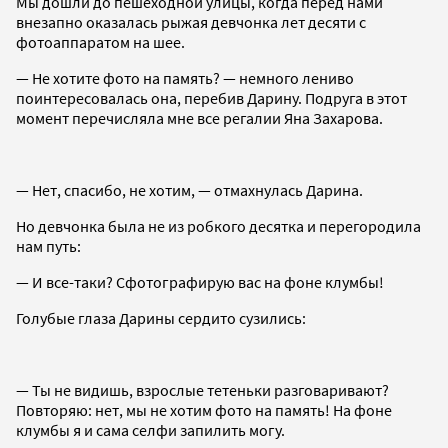
Мы дошли до пешеходной улицы, когда перед нами
внезапно оказалась рыжая девчонка лет десяти с
фотоаппаратом на шее.
— Не хотите фото на память? — немного лениво
поинтересовалась она, перебив Дарину. Подруга в этот
момент перечисляла мне все регалии Яна Захарова.
— Нет, спасибо, не хотим, — отмахнулась Дарина.
Но девчонка была не из робкого десятка и перегородила
нам путь:
— И все-таки? Сфотографирую вас на фоне клумбы!
Голубые глаза Дарины сердито сузились:
— Ты не видишь, взрослые тетеньки разговаривают?
Повторяю: нет, мы не хотим фото на память! На фоне
клумбы я и сама селфи запилить могу.