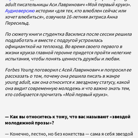
adult писательницы Аси Лавринович «Мой первый круиз».
Аудиоверсию
истории «для тех, кто влюблен сейчас или
хочет влюбиться», озвучила 16-летняя актриса Анна
Пересильд.
По сюжету книги студентка Василиса после сессии решила
подработать и вместе с подругой устроилась
официанткой на теплоход. Во время своего первого в
жизни круиза главной героине придется пройти нелегкие
испытания, чтобы понять ценность дружбы и любви.
Forbes Young поговорил с Асей Лавринович и попросил ее
рассказать о том, почему она решила писать в жанре
young adult, как она относится к звездному статусу, какой
она видит современную молодежь и что важно знать тем,
кто собирается прочитать «Мой первый круиз».
— Как вы относитесь к тому, что вас называют «звездой
молодежной прозы»?
— Конечно, лестно, но без кокетства — сама я себя звездой