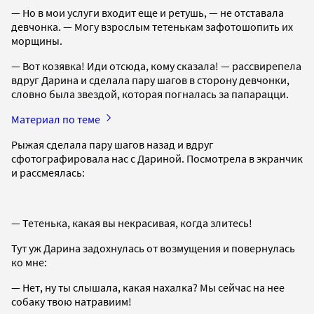
— Но в мои услуги входит еще и ретушь, — не отставала
девчонка. — Могу взрослым тетенькам зафотошопить их
морщины.
— Вот козявка! Иди отсюда, кому сказала! — рассвирепела
вдруг Дарина и сделала пару шагов в сторону девчонки,
словно была звездой, которая погналась за папарацци.
Материал по теме
Рыжая сделала пару шагов назад и вдруг
сфотографировала нас с Дариной. Посмотрела в экранчик
и рассмеялась:
— Тетенька, какая вы некрасивая, когда злитесь!
Тут уж Дарина задохнулась от возмущения и повернулась
ко мне:
— Нет, ну ты слышала, какая нахалка? Мы сейчас на нее
собаку твою натравиим!