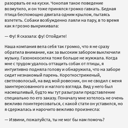
разорвать ее на куски. Чокопая такое поведение
возмутило, и он тоже принялся громко гавкать. Бедная
птица беспомощно двигала одним крылом, пытаясь
взлететь. Собаки возбужденно лаяли на пару, в то время
как я грозно выкрикивала:
— Фу! Я сказала: фу! Отойдите!
Наша компания вела себя так громко, что я не сразу
обратила внимание, как за высоким забором выключили
музыку. Газонокосилка тоже больше не жужжала. Когда
мне с трудом удалось оттащить собак от птицы, я
интуитивно подняла голову и обнаружила, что на заборе
сидит незнакомый парень. Короткостриженый,
светловолосый, на вид мой ровесник, он не сводил с меня
заинтересованного и наглого взгляда. Вид у него был
насмешливый, будто мы тут разыграли представление
специально по его заказу. Поначалу мне хотелось не очень
вежливо поинтересоваться, с какой стати он уставился, но
я сдержалась и нарочито вежливо произнесла:
— Извини, пожалуйста, ты не мог бы нам помочь?