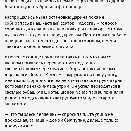
начинающих. Но любовь к нему быстро прошла, и Дарина
благополучно забросила фотоаппарат.
Распрощались мы на остановке: Дарина пока не
собиралась в наш частный сектор. Радостным голосом
сообщила, что записана на маникюр и педикюр, которые
нужно успеть сделать перед круизом. Подготовка к работе
официантки на теплоходе шла полным ходом, и меня
такая активность немного пугала.
В поселке солнце припекало так сильно, что нам со
щенком пришлось передвигаться под тенью
свешивающихся через чужие заборы веток вишневых
деревьев и яблонь. Когда мы вырулили на нашу улицу,
меня ждал сюрприз: я едва не впечаталась в грудь парня, с
которым познакомилась утром. Он успел переодеться в
светлые рубашку и шорты. Щенок, узнав парня, принялся
радостно подскакивать вокруг, будто увидел старого
знакомого.
— Что ты здесь делаешь? — спросила я. Эта улица не
проходная, за нашим домом был тупик, дальше только
дремучий лес.