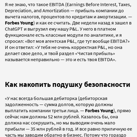
Я не знаю, что такое EBITDA (Earnings Before Interest, Taxes,
Depreciation, and Amortization — прибыль компании до
вычета налогов, процентов по кредитам и амортизации. —
Forbes Young
) и как ее считать. Две недели назад я зашел в
ChatGPT и выгрузил ему нашу P&L. У него в платном
функционале есть классные модули по аналитике, и я
спросил: «Вот моя агентская P&L, где тут вообще EBITDA?»
И он ответил: «У тебя не очень корректная P&L, но она
делает свое дело, и твой раздел «Чистая прибыль»
называется неправильно — это и есть твоя EBITDA».
Как накопить подушку безопасности
«У нас всегда большая дебиторка (дебиторская
задолженность — сумма долгов, которую должны
выплатить компании третьи лица. —
Forbes Young
), прямо
сейчас нам должны 52 млн рублей. Казалось бы, она
должна нас сокрушить, но мы выводим очень мало
прибыли — 35 млн рублей в год. И все равно приличную ее
часть мы заводим обратно в бизнес. Потому что гораздо