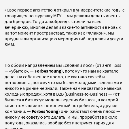
«Свое первое агентство я открыл в университетские годы с
товарищем по журфаку МГУ — мы решили делать ивенты
для брендов. Тогда алкобренды стояли на всех
вечеринках, многие делали какие-то активности в новых
на тот момент пространствах, таких как «Флакон». Мы
предлагали организацию мероприятий под ключ и услуги
SMM.
По обоим направлением мы «словили лося» (от англ. loss
— «убыток». —
Forbes Young
), потому что нам не хватало
денег на собственное промо, не хватало связей и
нетворкинга, потому что мы были молодыми, зелеными и
никого на рынке не знали. Также нам не хватало навыков
холодных продаж, хотя в B2B (Business-to-Business — «от
бизнеса к бизнесу»; модель ведения бизнеса, в которой
клиентом является не конечный потребитель, а другие
компании. —
Forbes Young
) они работают очень плохо —
никому не советую это делать. И мы, проработав около
полугода, оказались вообще без инструментария для
развития.