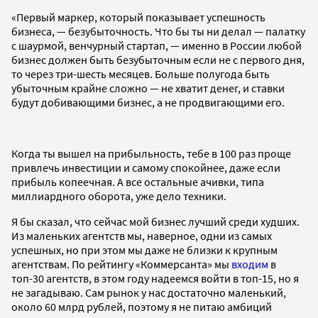
«Первый маркер, который показывает успешность
бизнеса, — безубыточность. Что бы ты ни делал — палатку
с шаурмой, венчурный стартап, — именно в России любой
бизнес должен быть безубыточным если не с первого дня,
то через три-шесть месяцев. Больше полугода быть
убыточным крайне сложно — не хватит денег, и ставки
будут добивающими бизнес, а не продвигающими его.
Когда ты вышел на прибыльность, тебе в 100 раз проще
привлечь инвестиции и самому спокойнее, даже если
прибыль копеечная. А все остальные ачивки, типа
миллиардного оборота, уже дело техники.
Я бы сказал, что сейчас мой бизнес лучший среди худших.
Из маленьких агентств мы, наверное, одни из самых
успешных, но при этом мы даже не близки к крупным
агентствам. По рейтингу «Коммерсанта» мы
входим
в
топ-30 агентств, в этом году надеемся войти в топ-15, но я
не загадываю. Сам рынок у нас достаточно маленький,
около 60 млрд рублей, поэтому я не питаю амбиций