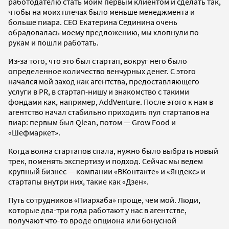
работодателю стать моим первым клиентом и сделать так,
чтобы на моих плечах было меньше менеджмента и
больше пиара. CEO Екатерина Сединина очень
обрадовалась моему предложению, мы хлопнули по
рукам и пошли работать.
Из-за того, что это был стартап, вокруг него было
определенное количество венчурных денег. С этого
начался мой заход как агентства, предоставляющего
услуги в PR, в стартап-нишу и знакомство с такими
фондами как, например, AddVenture. После этого к нам в
агентство начал стабильно приходить пул стартапов на
пиар: первым был Qlean, потом — Grow Food и
«Шефмаркет».
Когда волна стартапов спала, нужно было выбрать новый
трек, поменять экспертизу и подход. Сейчас мы ведем
крупный бизнес — компании «ВКонтакте» и «Яндекс» и
стартапы внутри них, такие как «Дзен».
Путь сотрудников «Пиархаба» проще, чем мой. Люди,
которые два-три года работают у нас в агентстве,
получают что-то вроде опциона или бонусной