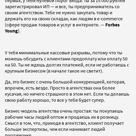
первых, у тебя нулевой порог входа: ты за 15 000 рублей
зарегистрировал ИП — и все, ты предприниматель со
своим агентством. Тебе не нужно закупать товар и
держать его на своих складах, как людям в e-commerce
(сфере продаж товаров и услуг в интернете. —
Forbes
Young
).
У тебя минимальные кассовые разрывы, потому что ты
можешь обсудить с клиентами предоплату или оплату 50
на 50. Ты не ждешь долгих платежей, если не работаешь с
крупным бизнесом (в начале такое не светит).
Да, это бизнес с очень большой конкуренцией, которая,
впрочем, есть везде. Просто в агентствах она более
кусачая, но ничего страшного в этом нет. Если ты делаешь
свою работу хорошо, то все у тебя будет супер.
Бизнес-модель агентства очень простая: ты покупаешь
рабочие часы людей оптом и продаешь их в розницу.
Смысл в том, что, приходя в агентство, клиент получает
больше экспертизы, чем если нанимает людей
поодиночке.