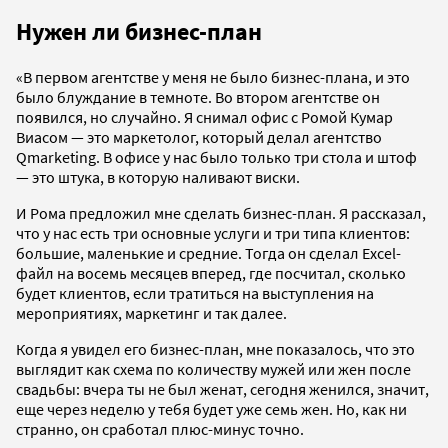
Нужен ли бизнес-план
«В первом агентстве у меня не было бизнес-плана, и это
было блуждание в темноте. Во втором агентстве он
появился, но случайно. Я снимал офис с Ромой Кумар
Виасом — это маркетолог, который делал агентство
Qmarketing. В офисе у нас было только три стола и штоф
— это штука, в которую наливают виски.
И Рома предложил мне сделать бизнес-план. Я рассказал,
что у нас есть три основные услуги и три типа клиентов:
большие, маленькие и средние. Тогда он сделал Excel-
файл на восемь месяцев вперед, где посчитал, сколько
будет клиентов, если тратиться на выступления на
мероприятиях, маркетинг и так далее.
Когда я увидел его бизнес-план, мне показалось, что это
выглядит как схема по количеству мужей или жен после
свадьбы: вчера ты не был женат, сегодня женился, значит,
еще через неделю у тебя будет уже семь жен. Но, как ни
странно, он сработал плюс-минус точно.