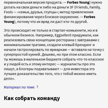
первоначальная версия продукта. —
Forbes Young
) нужно
делать на свои деньги либо на деньги 3F (Friends, Family,
Fools — «семья, друзья, глупцы»; метод привлечения
финансирования через близкое окружение. —
Forbes
Young
), потому что их вряд ли даст кто-то другой.
Это происходит не только в стартап-комьюнити, но и в
обычном бизнесе. Например, Eggsellent придумали, как
реализовать свою концепцию ресторана с завтраками с
минимальными тратами, создали клевый брендинг и
начали гастролировать по ярмаркам — вставали на точку с
суперпростой кухней. Дешево, но при этом классно. Если
ты можешь в маленьком бюджете собрать что-то классное
и у людей есть к этому интерес — журналисты про это
пишут, а блогеры подхватывают — для инвестора это
лучшее доказательство того, что с тобой можно иметь
дело».
Материал по теме
Как собрать команду