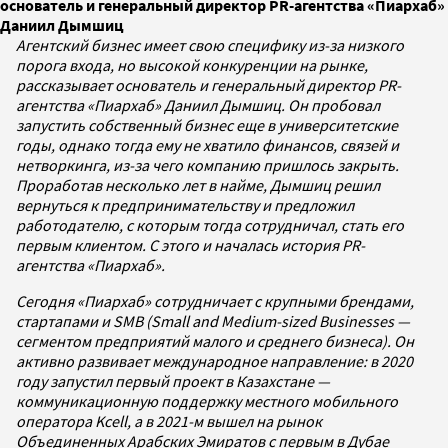
основатель и генеральный директор PR-агентства «Пиархаб»
Даниил Дымшиц
Агентский бизнес имеет свою специфику из-за низкого
порога входа, но высокой конкуренции на рынке,
рассказывает основатель и генеральный директор PR-
агентства «Пиархаб» Даниил Дымшиц.
Он пробовал
запустить собственный бизнес еще в университетские
годы, однако тогда ему не хватило финансов, связей и
нетворкинга, из-за чего компанию пришлось закрыть.
Проработав несколько лет в найме, Дымшиц решил
вернуться к предпринимательству и предложил
работодателю, с которым тогда сотрудничал, стать его
первым клиентом. С этого и началась история PR-
агентства «Пиархаб».
Сегодня «Пиархаб» сотрудничает с крупными брендами,
стартапами и SMB (Small and Medium-sized Businesses —
сегментом предприятий малого и среднего бизнеса). Он
активно развивает международное направление: в 2020
году запустил первый проект в Казахстане —
коммуникационную поддержку местного мобильного
оператора Kcell, а в 2021-м вышел на рынок
Объединенных Арабских Эмиратов с первым в Дубае