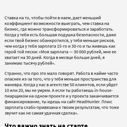
Ставка на то, чтобы пойти в наем, дает меньший
коэффициент возможности выиграть, чем ставка на
бизнес, где можно трансформироваться и заработать.
Когда у тебя есть большая подушка безопасности, даже
если твой бизнес обанкротился, у тебя меньше рисков,
чем когда у тебя зарплата 15-го и 30-го и ты живешь как
герой той песни: «Моя зарплата — 30 000 рублей, мне ее
хватает на 30 дней. Когда в месяце больше дней, я
занимаю тысячу рублей».
Странно, что про это мало говорят. Работа в найме часто
опаснее из-за того, что у тебя меньше пространства для
маневра. Когда у нас в агентстве 50 клиентов, если уйдет
10 или 20, мы не умрем. А если ты работаешь in-house-
пиарщиком на одном проекте и у проекта заканчивается
финансирование, ты идешь на сайт HeadHunter. Плюс
зарплата слабо привязана к твоим результатам, что тоже
звучит как не самая удачная сделка».
Что важно знать на старте