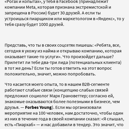
«Рогах и копытах», у тебя в Facebook (принадлежит
компании Meta, которая признана экстремистской и
запрещена в России) будет 30 друзей. А если ты
устроишься пиарщиком или маркетологом в «Яндекс», то у
тебя сразу будет 1000 друзей.
Представь, что ты в своих соцсетях пишешь: «Ребята, все,
сегодня я ухожу из найма и открываю компанию, которая
оказывает такие-то услуги». Что произойдет дальше?
Прилетит ли тебе два-три лида (потенциальных клиента)
в тот же день? Если ты готов ответить на этот вопрос
положительно, значит, можно попробовать.
Что касается моего опыта, то в нашем B2B-сегменте
работают слабые связи (концепцию слабых связей
предложил социолог Марк Грановеттер; согласно ей,
знакомые оказываются более полезными в бизнесе, чем
друзья. —
Forbes Young
). Если мы организовали
мероприятие на 100 человек, нам достаточно, чтобы один
из них в течение года в своей компании сказал: «Я слышал,
есть «Пиархаб» — и нас добавили в тендер. Это значит, что