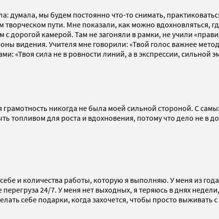
ла: думала, мы будем постоянно что-то снимать, практиковатьс
м творческом пути. Мне показали, как можно вдохновляться, гд
м с дорогой камерой. Там не загоняли в рамки, не учили «пра
оны видения. Учителя мне говорили: «Твой голос важнее метода
и: «Твоя сила не в ровности линий, а в экспрессии, сильной э
я грамотность никогда не была моей сильной стороной. С самы
ыть топливом для роста и вдохновения, потому что дело не в до
 себе и количества работы, которую я выполняю. У меня из год
перегруза 24/7. У меня нет выходных, я теряюсь в днях недели, е
елать себе подарки, когда захочется, чтобы просто выживать 