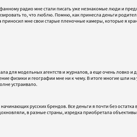
афанному радио мне стали писать уже незнакомые люди и пред
изировать то, что люблю. Помню, как принесла деньги родител
риносил мне свои старые пленочные камеры, которые я храню 
мала для модельных агентств и журналов, а еще очень ловко и
ение физики и географии мне ни к чему. В итоге многие шли на
олне устраивало.
начинающих русских брендов. Все деньги я почти без остатка
дохновляли, в разные страны, изредка приобретала объективы