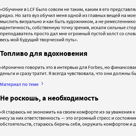
«Обучение в LCF было совсем не таким, каким я его представля
редко. Но зато вуз обучил меня одной из главных вещей на мое
мыслить визуально и как быть художником, а не ремесленнико
идентичность, собственную точку зрения, искали сильные стор
преподаватель просто дал мне огромный пустой холст со словам
весь мой будущий творческий путь».
Топливо для вдохновения
«Иронично говорить это в интервью для Forbes, но финансова
деньги и сразу тратит. Я всегда чувствовала, что они должны б
Материал по теме
Не роскошь, а необходимость
«Я стараюсь не экономить на своем комфорте из-за уважения к
несу за них ответственность — это огромный стресс и состояние 
обстоятельств, стараюсь беречь себя, окружать комфортом и д