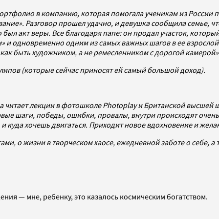
ортфолио в компанию, которая помогала ученикам из России по
ние». Разговор прошел удачно, и девушка сообщила семье, что 
 был акт веры. Все благодаря папе: он продал участок, который
» и одновременно одним из самых важных шагов в ее взрослой 
 как быть художником, а не ремесленником с дорогой камерой»
липов (которые сейчас приносят ей самый большой доход).
а читает лекции в фотошколе Photoplay и Британской высшей ш
вые шаги, победы, ошибки, провалы, внутри происходят очень
и куда хочешь двигаться. Приходит новое вдохновение и желани
ми, о жизни в творческом хаосе, ежедневной заботе о себе, а т
ния — мне, ребенку, это казалось космическим богатством.