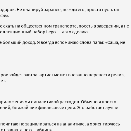
дарок. Не планируй заранее, не жди его, просто пусть он
офе».
е ехать на общественном транспорте, поесть в заведении, а не
 коллекционный набор Lego — я это сделаю.
мне больший доход. Я всегда вспоминаю слова папы: «Саша, не
роизойдет завтра: артист может внезапно перенести релиз,
ет.
приложениями с аналитикой расходов. Обычно я просто
лений, ближайшие финансовые цели. Это работает лучше
.
едпочитаю не зацикливаться на аналитике, а ориентируюсь
 задач, а не от таблиц».