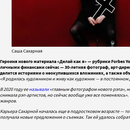
Саша Сахарная
Героиня нового материала «Делай как я» — рубрики Forbes 
личными финансами сейчас — 30-летняя фотограф, арт-дире
делится историями о неокупившихся вложениях, а также объ
«Я родилась художником и живу как художник — в постоянном д
В 2020 году ее
называли
«главным фотографом нового рэпа», но 
снимала рэп-артистов, но сейчас вообще уже все поменялось»
жанров.
Карьера Сахарной началась еще в подростковом возрасте — тог
получала новые предложения о съемках. Так ей удалось собрать