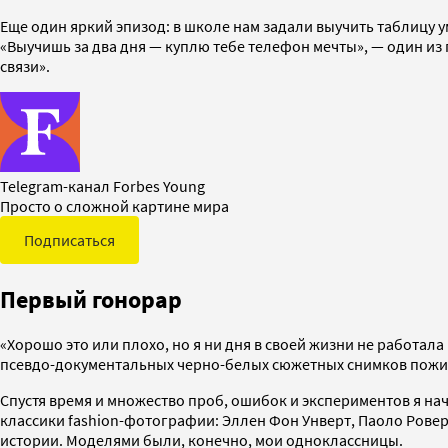
Еще один яркий эпизод: в школе нам задали выучить таблицу у
«Выучишь за два дня — куплю тебе телефон мечты», — один из п
связи».
Telegram-канал Forbes Young
Просто о сложной картине мира
Подписаться
Первый гонорар
«Хорошо это или плохо, но я ни дня в своей жизни не работала
псевдо-документальных черно-белых сюжетных снимков пожил
Спустя время и множество проб, ошибок и экспериментов я на
классики fashion-фотографии: Эллен Фон Унверт, Паоло Ровер
истории. Моделями были, конечно, мои одноклассницы.