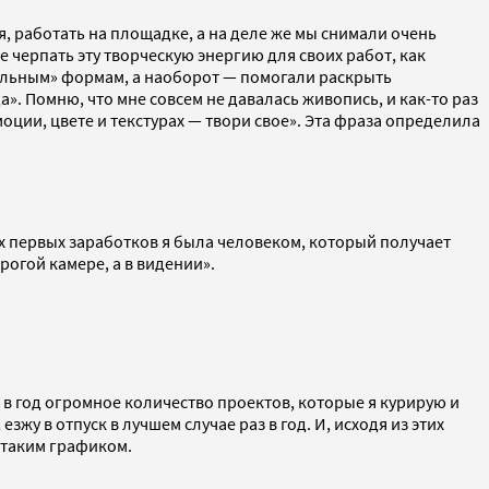
я, работать на площадке, а на деле же мы снимали очень
е черпать эту творческую энергию для своих работ, как
вильным» формам, а наоборот — помогали раскрыть
». Помню, что мне совсем не давалась живопись, и как-то раз
моции, цвете и текстурах — твори свое». Эта фраза определила
х первых заработков я была человеком, который получает
рогой камере, а в видении».
а в год огромное количество проектов, которые я курирую и
зжу в отпуск в лучшем случае раз в год. И, исходя из этих
с таким графиком.