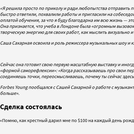
«Я решила просто по приколу и ради любопытства отправить п
быстро ответили, похвалили работы и пригласили на собеседова
оплатой обучения, за что я буду благодарна им всю жизнь — это
Она признается, что учеба в Лондоне была «огромным вызовом
творческую энергию для своих работ, как мыслить визуально и
Саша Сахарная освоила и роль режиссера музыкальных шоу и к
Сейчас она готовит свою первую масштабную выставку и иногд
«формой саморефлексии»: «Когда рассказываешь про свои пер
соединяешь точки, переосмысливаешь, почему ты сейчас здесь 
Forbes Young пообщался с Сашей Сахарной о работе с музыканта
больше».
Сделка состоялась
«Помню, как крестный дарил мне по $100 на каждый день рожде