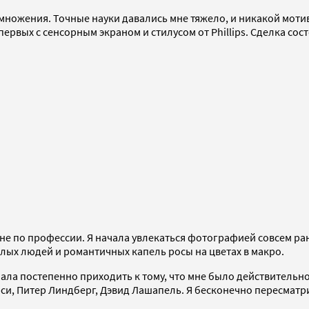
множения. Точные науки давались мне тяжело, и никакой мотив
ервых с сенсорным экраном и стилусом от Phillips. Сделка сос
 не по профессии. Я начала увлекаться фотографией совсем ран
ых людей и романтичных капель росы на цветах в макро.
чала постепенно приходить к тому, что мне было действительн
си, Питер Линдберг, Дэвид Лашапель. Я бесконечно пересматри