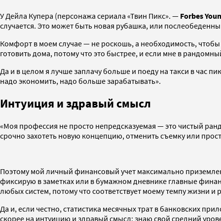
У Дейла Купера (персонажа сериала «Твин Пикс». —
Forbes You
случается. Это может быть новая рубашка, или послеобеденный
Комфорт в моем случае — не роскошь, а необходимость, чтобы о
готовить дома, потому что это быстрее, и если мне в рандомн
Да и в целом я лучше заплачу больше и поеду на такси в час пи
надо экономить, надо больше зарабатывать».
Интуиция и здравый смысл
«Моя профессия не просто непредсказуемая — это чистый ранд
срочно захотеть новую концепцию, отменить съемку или просто 
Поэтому мой личный финансовый учет максимально приземленн
фиксирую в заметках или в бумажном дневнике главные финан
любых систем, потому что соответствует моему темпу жизни 
Да и, если честно, статистика месячных трат в банковских пр
скорее на интуицию и здравый смысл: знаю свой средний урове