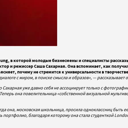
Young, в которой молодые бизнесмены и специалисты рассказ
ктор и режиссер Саша Сахарная. Она вспоминает, как получ
ясняет, почему не стремится к универсальности в творчеств
иалоге с миром, в поиске смысла и образов», — рассказывает 
Сахарная уже давно себя не ассоциирует только с фотографией
. Теперь она повелительница «собственной визуальной мульти
да она, московская школьница, просила одноклассниц быть ее 
 портфолио, благодаря которому она стала студенткой London C