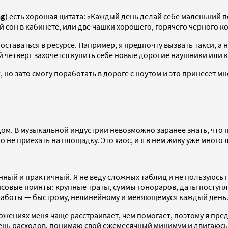
ng
) есть хорошая цитата: «Каждый день делай себе маленький по
 сон в кабинете, или две чашки хорошего, горячего черного к
ставаться в ресурсе. Например, я предпочту вызвать такси, а н
ый четверг захочется купить себе новые дорогие наушники или
к, но зато смогу поработать в дороге с ноутом и это принесет 
ом. В музыкальной индустрии невозможно заранее знать, что п
не приехать на площадку. Это хаос, и я в нем живу уже много л
ый и практичный. Я не веду сложных таблиц и не пользуюсь 
совые поинты: крупные траты, суммы гонораров, даты поступ
и работы — быстрому, нелинейному и меняющемуся каждый день
иложениях меня чаще расстраивает, чем помогает, поэтому я пр
нь расходов, понимаю свой ежемесячный минимум и двигаюсь от