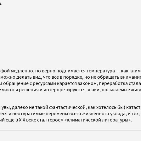
о.
фой медленно, но верно поднимается температура — как клим
 можно делать вид, что все в порядке, но не обращать внимани
 обращение с ресурсами карается законом, переработка стала 
нимаются решения и интерпретируются знаки, посылаемые жив
 увы, далеко не такой фантастической, как хотелось бы) ката
еся и неотвратимые перемены всего жизненного уклада, и тех, 
ый еще в XIX веке стал героем «климатической литературы».