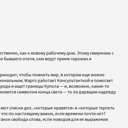
ественно, как к новому рабочему дню. Этому смирению с
и бывшего отеля, они ведут прием горожан и
риходит, чтобы помнить мир, в котором еще можно
циональным; Марго работает Консультанткой и помогает
орода и ищет границы Купола — и, возможно, какие-то
тановится символом конца света — то ли дарящим надежду
яют списки дел, «которые нравятся» и «которые терпеть
: что по-настоящему важно, если времени почти нет?
 такое свобода слова, если поводов для ее выражения