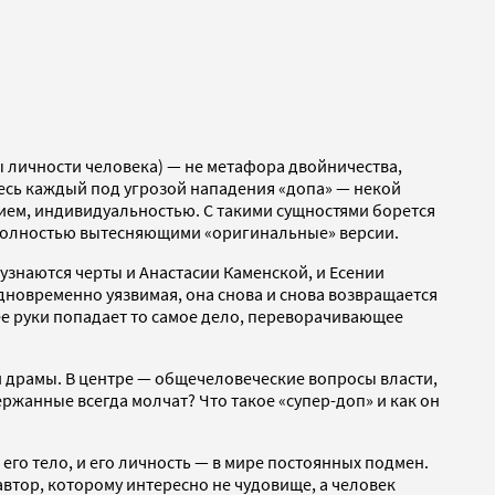
 личности человека) — не метафора двойничества,
десь каждый под угрозой нападения «допа» — некой
нием, индивидуальностью. С такими сущностями борется
 полностью вытесняющими «оригинальные» версии.
 узнаются черты и Анастасии Каменской, и Есении
дновременно уязвимая, она снова и снова возвращается
ее руки попадает то самое дело, переворачивающее
й драмы. В центре — общечеловеческие вопросы власти,
ржанные всегда молчат? Что такое «супер-доп» и как он
 его тело, и его личность — в мире постоянных подмен.
втор, которому интересно не чудовище, а человек