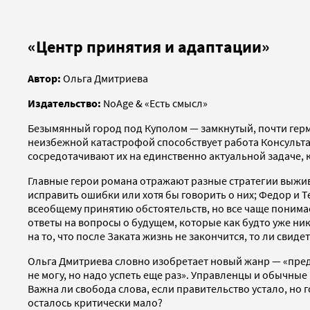
«Центр принятия и адаптации»
Автор:
Ольга Дмитриева
Издательство:
NoAge & «Есть смысл»
Безымянный город под Куполом — замкнутый, почти герме
неизбежной катастрофой способствует работа Консульта
сосредотачивают их на единственно актуальной задаче, 
Главные герои романа отражают разные стратегии выжив
исправить ошибки или хотя бы говорить о них; Федор и 
всеобщему принятию обстоятельств, но все чаще понимает
ответы на вопросы о будущем, которые как будто уже ник
на то, что после Заката жизнь не закончится, то ли сви
Ольга Дмитриева словно изобретает новый жанр — «преда
не могу, но надо успеть еще раз». Управленцы и обычные
Важна ли свобода слова, если правительство устало, но 
осталось критически мало?