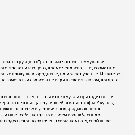
т реконструкцию «Трех левых часов», коммуналки
дного млекопитающего, кроме человека, — и, возможно,
амовые кликуши и юродивые, но молчат ученые. И кажется,
е замечать их вовсе и не верить своим глазам, когда то
очнения, кто есть кто и кто кому кем приходится — и
кера, то летописца случившейся катастрофы. Якушев,
е нужно человеку в условиях подкрадывающегося
 и ищет себя, когда-то в своем возлюбленном
аж здесь словно заточен в свою комнату, свой шкаф —