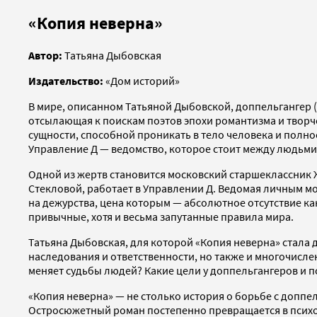
«Копия неверна»
Автор:
Татьяна Дыбовская
Издательство:
«Дом историй»
В мире, описанном Татьяной Дыбовской, доппельгангер 
отсылающая к поискам поэтов эпохи романтизма и творч
сущности, способной проникать в тело человека и полно
Управление Д — ведомство, которое стоит между людьм
Одной из жертв становится московский старшеклассник Же
Стекловой, работает в Управлении Д. Ведомая личным м
на дежурства, цена которым — абсолютное отсутствие ка
привычные, хотя и весьма запутанные правила мира.
Татьяна Дыбовская, для которой «Копия неверна» стала 
наследования и ответственности, но также и многочисле
меняет судьбы людей? Какие цели у доппельгангеров и п
«Копия неверна» — не столько история о борьбе с доппел
Остросюжетный роман постепенно превращается в психоло