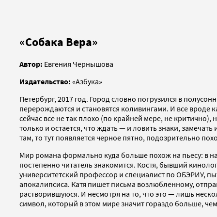
«Собака Вера»
Автор:
Евгения Чернышова
Издательство:
«Азбука»
Петербург, 2017 год. Город словно погрузился в полусо
перерождаются и становятся коливингами. И все вроде к
сейчас все не так плохо (по крайней мере, не критично)
только и остается, что ждать — и ловить знаки, замечать
там, то тут появляется черное пятно, подозрительно похо
Мир романа формально куда больше похож на пьесу: в нач
постепенно читатель знакомится. Костя, бывший кинолог
университетский профессор и специалист по ОБЭРИУ, пыт
апокалипсиса. Катя пишет письма возлюбленному, отпра
растворившуюся. И несмотря на то, что это — лишь неск
символ, который в этом мире значит гораздо больше, чем