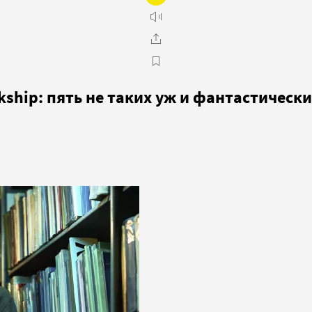
kship: пять не таких уж и фантастически