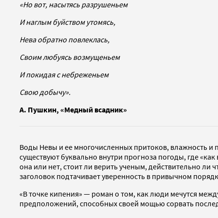
«Но вот, насытясь разрушеньем
И наглым буйством утомясь,
Нева обратно повлеклась,
Своим любуясь возмущеньем
И покидая с небреженьем
Свою добычу».
А. Пушкин, «Медный всадник»
Воды Невы и ее многочисленных притоков, влажность и 
существуют буквально внутри прогноза погоды, где «как 
она или нет, стоит ли верить ученым, действительно ли ч
заголовок подтачивает уверенность в привычном порядк
«В точке кипения» — роман о том, как люди мечутся межд
предположений, способных своей мощью сорвать послед