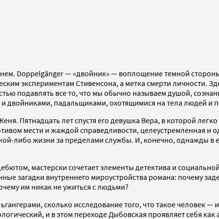
(нем. Doppelgänger — «двойник» — воплощение темной стороны
еским экспериментам Стивенсона, а метка смерти личности. З
стью подавлять все то, что мы обычно называем душой, созна
и и двойниками, падальщиками, охотящимися на тела людей и
ня. Пятнадцать лет спустя его девушка Вера, в которой легко
отивом мести и жаждой справедливости, целеустремленная и о
кой-либо жизни за пределами службы. И, конечно, однажды в 
дебютом, мастерски сочетает элементы детектива и социально
нные загадки внутреннего мироустройства романа: почему заде
очему им никак не ужиться с людьми?
ьгангерами, сколько исследование того, что такое человек — и
гический, и в этом переходе Дыбовская проявляет себя как а