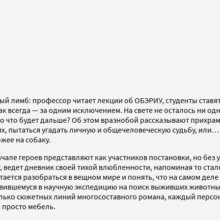
нный лимб: профессор читает лекции об ОБЭРИУ, студенты ставя
ак всегда — за одним исключением. На свете не осталось ни о
, но что будет дальше? Об этом вразнобой рассказывают прихр
 их, пытаться угадать личную и общечеловеческую судьбу, или… н
жее на собаку.
але героев представляют как участников постановки, но без ут
, ведет дневник своей тихой влюбленности, напоминая то стал
ается разобраться в вещном мире и понять, что на самом дел
вившемуся в научную экспедицию на поиск выживших животных,
олько сюжетных линий многосоставного романа, каждый персон
 просто мебель.