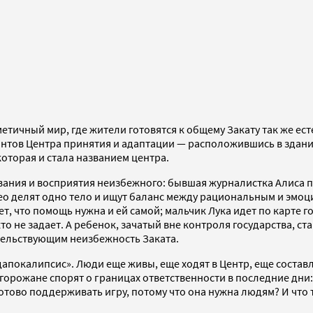
тичный мир, где жители готовятся к общему Закату так же ест
нтов Центра принятия и адаптации — расположившись в здани
которая и стала названием центра.
ания и восприятия неизбежного: бывшая журналистка Алиса п
Тео делят одно тело и ищут баланс между рациональным и эмо
, что помощь нужна и ей самой; мальчик Лука идет по карте г
то не задает. А ребенок, зачатый вне контроля государства, с
детельствующим неизбежность Заката.
покалипсис». Люди еще живы, еще ходят в Центр, еще составл
 горожане спорят о границах ответственности в последние дни
готово поддерживать игру, потому что она нужна людям? И что