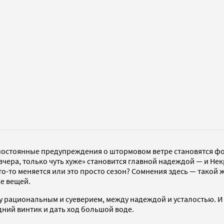
постоянные предупреждения о штормовом ветре становятся фон
вчера, только чуть хуже» становится главной надеждой — и Не
то-то меняется или это просто сезон? Сомнения здесь — такой 
е вещей.
у рациональным и суеверием, между надеждой и усталостью. И 
ний винтик и дать ход большой воде.