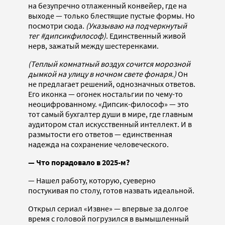
на безупречно отлаженный конвейер, где на
выходе — только блестящие пустые формы. Но
посмотри сюда.
(Указываю на подчеркнутый
тег #дипсикфилософ)
. Единственный живой
нерв, зажатый между шестеренками.
(Теплый комнатный воздух сочится морозной
дымкой на улицу в ночном свете фонаря.)
Он
не предлагает решений, однозначных ответов.
Его иконка — огонек ностальгии по чему-то
неоцифрованному. «Дипсик-философ» — это
тот самый бухгалтер души в мире, где главным
аудитором стал искусственный интеллект. И в
размытости его ответов — единственная
надежда на сохранение человеческого.
— Что порадовало в 2025-м?
— Нашел работу, которую, суеверно
постукивая по столу, готов назвать идеальной.
Открыл сериал «Извне» — впервые за долгое
время с головой погрузился в вымышленный