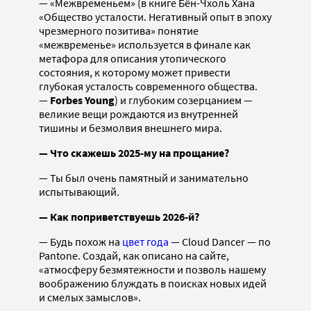
— «Межвременьем» (в книге Бён-Чхоль Хана
«Общество усталости. Негативный опыт в эпоху
чрезмерного позитива» понятие
«межвременье» используется в финале как
метафора для описания утопического
состояния, к которому может привести
глубокая усталость современного общества.
—
Forbes Young
) и глубоким созерцанием —
великие вещи рождаются из внутренней
тишины и безмолвия внешнего мира.
— Что скажешь 2025-му на прощание?
— Ты был очень памятный и занимательно
испытывающий.
— Как поприветствуешь 2026-й?
— Будь похож на
цвет года
— Cloud Dancer — по
Pantone. Создай, как описано на сайте,
«атмосферу безмятежности и позволь нашему
воображению блуждать в поисках новых идей
и смелых замыслов».