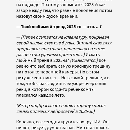
на подходе. Поэтому запомнится 2025-й как
зазор между тем, что разные поколения потом
назовут своим духом времени.
— Твой любимый тренд 2025-го — это… ?
—
(Пепел осыпается на клавиатуру, покрывая
серой пылью стертые буквы. Зимний сквозняк
прорвался через окно, перемешал на столе
распечатки удачных промптов…)
Искать
любимый тренд в 2025-м?
(Ухмыляется.)
Все
равно что выбирать самую красивую трещину
на потолке тюремной камеры. Но в этом
ритуале есть смысл… Не в самой трещине, а в
том, чтобы разглядеть в ее узоре очертания
реки, в которой когда-то ребенком ты
плескался каждое лето.
(Ветер подбрасывает в мою сторону список
самых полезных нейросетей в 2025-м.)
Конечно, все сегодня крутится вокруг ИИ. Он
пишет, рисует, думает за нас. Мир стал похож