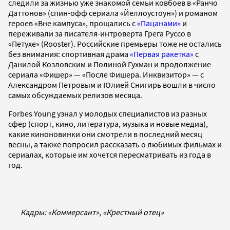
следили за жизнью уже знакомой семьи ковбоев в «Ранчо
Даттонов» (спин-офф сериала «Йеллоустоун») и романом
героев «Вне кампуса», прощались с
«Пацанами»
и
переживали за писателя-интроверта Грега Руссо в
«Петухе» (Rooster). Российские премьеры тоже не остались
без внимания: спортивная драма
«Первая ракетка»
с
Данилой Козловским и Полиной Гухман и продолжение
сериала «Фишер» — «После Фишера. Инквизитор» — с
Александром Петровым и Юлией Снигирь вошли в число
самых обсуждаемых релизов месяца.
Forbes Young узнал у молодых специалистов из разных
сфер (спорт, кино, литература, музыка и новые медиа),
какие киноновинки они смотрели в последний месяц
весны, а также попросил рассказать о любимых фильмах и
сериалах, которые им хочется пересматривать из года в
год.
Кадры: «Коммерсант», «Крестный отец»