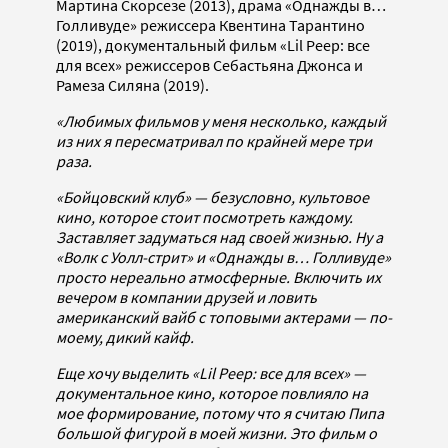
Мартина Скорсезе (2013), драма «Однажды в…
Голливуде» режиссера Квентина Тарантино
(2019), документальный фильм «Lil Peep: все
для всех» режиссеров Себастьяна Джонса и
Рамеза Силяна (2019).
«Любимых фильмов у меня несколько, каждый
из них я пересматривал по крайней мере три
раза.
«Бойцовский клуб» — безусловно, культовое
кино, которое стоит посмотреть каждому.
Заставляет задуматься над своей жизнью.
Ну а
«Волк с Уолл-стрит» и «Однажды в… Голливуде»
просто нереально атмосферные. Включить их
вечером в компании друзей и ловить
американский вайб с топовыми актерами — по-
моему, дикий кайф.
Еще хочу выделить «Lil Peep: все для всех» —
документальное кино, которое повлияло на
мое формирование, потому что я считаю Пипа
большой фигурой в моей жизни. Это фильм о