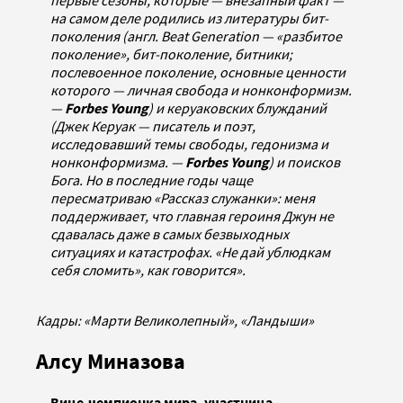
первые сезоны, которые — внезапный факт —
на самом деле родились из литературы бит-
поколения (англ. Beat Generation — «разбитое
поколение», бит-поколение, битники;
послевоенное поколение, основные ценности
которого — личная свобода и нонконформизм.
—
Forbes Young
) и керуаковских блужданий
(Джек Керуак — писатель и поэт,
исследовавший темы свободы, гедонизма и
нонконформизма. —
Forbes Young
) и поисков
Бога. Но в последние годы чаще
пересматриваю «Рассказ служанки»: меня
поддерживает, что главная героиня Джун не
сдавалась даже в самых безвыходных
ситуациях и катастрофах. «Не дай ублюдкам
себя сломить», как говорится».
Кадры: «Марти Великолепный», «Ландыши»
Алсу Миназова
Вице-чемпионка мира, участница