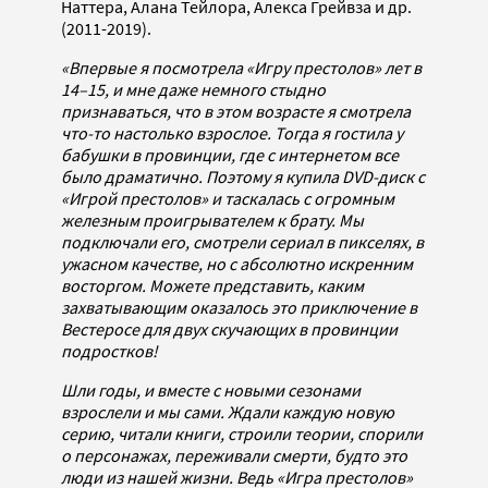
Наттера, Алана Тейлора, Алекса Грейвза и др.
(2011-2019).
«Впервые я посмотрела «Игру престолов» лет в
14–15, и мне даже немного стыдно
признаваться, что в этом возрасте я смотрела
что-то настолько взрослое. Тогда я гостила у
бабушки в провинции, где с интернетом все
было драматично. Поэтому я купила DVD-диск с
«Игрой престолов» и таскалась с огромным
железным проигрывателем к брату. Мы
подключали его, смотрели сериал в пикселях, в
ужасном качестве, но с абсолютно искренним
восторгом. Можете представить, каким
захватывающим оказалось это приключение в
Вестеросе для двух скучающих в провинции
подростков!
Шли годы, и вместе с новыми сезонами
взрослели и мы сами. Ждали каждую новую
серию, читали книги, строили теории, спорили
о персонажах, переживали смерти, будто это
люди из нашей жизни. Ведь «Игра престолов»