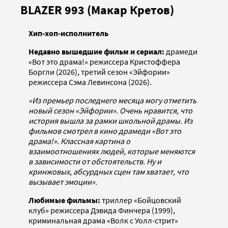
BLAZER 993 (Макар Кретов)
Хип-хоп-исполнитель
Недавно вышедшие фильм и сериал:
драмеди
«Вот это драма!» режиссера Кристоффера
Боргли (2026), третий сезон «Эйфории»
режиссера Сэма Левинсона (2026).
«Из премьер последнего месяца могу отметить
новый сезон «Эйфории». Очень нравится, что
история вышла за рамки школьной драмы. Из
фильмов смотрел в кино драмеди «Вот это
драма!». Классная картина о
взаимоотношениях людей, которые меняются
в зависимости от обстоятельств. Ну и
кринжовых, абсурдных сцен там хватает, что
вызывает эмоции».
Любимые фильмы:
триллер «Бойцовский
клуб» режиссера Дэвида Финчера (1999),
криминальная драма «Волк с Уолл-стрит»