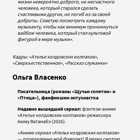
жизни невероятно доброго, но несчастного
человека, который старался сделать
счастливыми других, но погиб из-за своей
доброты. Советую посмотреть каждому
музыканту, чтобы как минимум проникнуться
вайбом человека, который стал культовой
фигурой в мире музыки».
Кадры: «Ателье колдовских колпаков»,
«Сверхъестественное», «Рассказ служанки»
Ольга Власенко
Писательница (романы «Щучьи сплетни» и
«Птица»), фанфикшен-энтузиастка
Недавно вышедший сериал:
фэнтези-аниме
«Ателье колдовских колпаков» режиссера
Аюму Ватанабэ (2026).
«Аниме-сериал «Ателье колдовских колпаков»
— определенно мой фаворит! Я редко смотрю