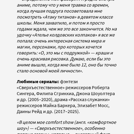
аниме, потому что у меня травма со времен,
когда лучшая подруга посоветовала мне
посмотреть «Атаку титанов» в девятом классе
школы. Меня захватило, и потом я просто
годами ждала, чем же это все закончится. Но на
удочку «Ателье колдовских колпаков» я все же
попала: очень интересная система мира и
магии, персонажи, про которых хочется
говорить: «О, это мы с подружкой» — краши и
очень красивая рисовка. Думаю, если бы это
аниме вышло, когда мне было 12, оно бы точно
стало основой моей личности».
Любимые сериалы:
фэнтези
«Сверхъестественное» режиссеров Роберта
Сингера, Филипа Сгриккиа, Джона Шоуолтера
и др. (2005–2020), драма «Рассказ служанки»
режиссеров Майка Баркера, Элизабет Мосс,
Даины Рейд и др. (2017–2025).
«В целом мое comfort show (англ. «комфортное
шоу») — «Сверхъестественное», особенно