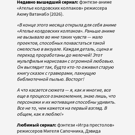
Недавно вышедший сериал:
фэнтези-аниме
«Ателье колдовских колпаков» режиссера
Аюму Ватанабэ (2026).
«В конце этого месяца открыла для себя аниме
«Ателье колдовских колпаков». Раньше аниме
не вызывало во мне таких чувств — мало
проектов, способных похвастаться такой
смелостью в визуале. Каждая деталь, сцена и
переход проработаны до мелочей! Этот
мультфильм нарисован с огромной любовью.
Он выглядит так, будто кто-то оживил старую
книгу сказок с гравюрами, пахнущую
библиотечной пылью. Восторг!
А что касается сюжета — я, как и многие, все
еще в процессе ознакомления, знаю лишь, что
персонажи и их мотивация способны удивить.
Все не то, чем кажется на первый взгляд. В
общем, как я люблю!»
Любимый сериал:
фэнтези «Игра престолов»
режиссеров Мигеля Сапочника, Дэвида