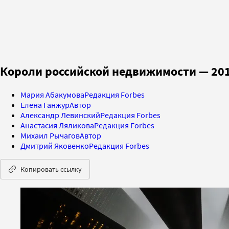
Короли российской недвижимости — 201
Мария Абакумова
Редакция Forbes
Елена Ганжур
Автор
Александр Левинский
Редакция Forbes
Анастасия Ляликова
Редакция Forbes
Михаил Рычагов
Автор
Дмитрий Яковенко
Редакция Forbes
Копировать ссылку