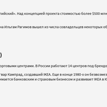
ийский». Над концепцией проекта стоимостью более $500 млн
ина Ильгам Рагимов вышел из числа совладельцев некоторых об
)
5 торговыми центрами. В России работают 14 центров под брендо
нгвар Кампрад, создавший IKEA. Еще в конце 1980-х он безвозме
нимается банковским и страховым бизнесом и развивает IKEA в 