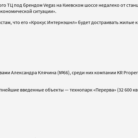
ого ТЦ под брендом Vegas на Киевском шоссе недалеко от ста
 экономической ситуации».
листам, что его «Крокус Интернэшнл» будет достраивать жилы
ивами Александра Клячина (№66), среди них компании KR Proper
рупнейшие введенные объекты — технопарк «Перерва» (32 600 кв.