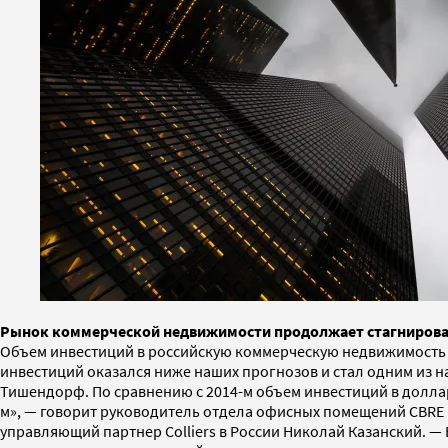
Рынок коммерческой недвижимости продолжает стагниров
Объем инвестиций в российскую коммерческую недвижимость в 
инвестиций оказался ниже наших прогнозов и стал одним из 
Тишендорф. По сравнению с 2014-м объем инвестиций в доллара
м», — говорит руководитель отдела офисных помещений CBRE Е
управляющий партнер Colliers в России Николай Казанский. — 