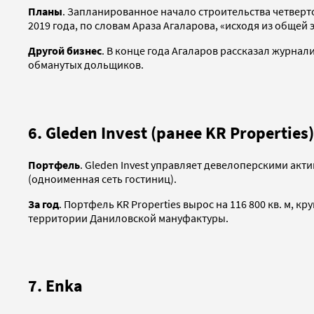
Планы
. Запланированное начало строительства четверт
2019 года, по словам Араза Агаларова, «исходя из общей
Другой бизнес
. В конце года Агаларов рассказал журна
обманутых дольщиков.
6. Gleden Invest (ранее KR Properties)
Портфель
. Gleden Invest управляет девелоперскими акт
(одноименная сеть гостиниц).
За год
. Портфель KR Properties вырос на 116 800 кв. м, к
территории Даниловской мануфактуры.
7. Enka