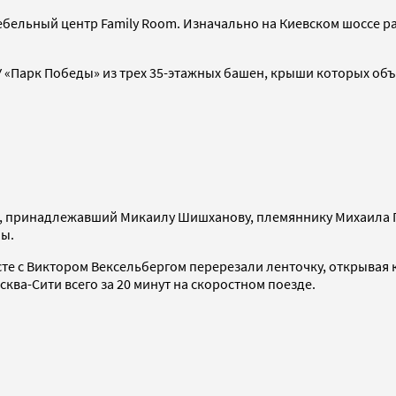
мебельный центр Family Room. Изначально на Киевском шоссе 
ТПУ «Парк Победы» из трех 35-этажных башен, крыши которых 
к, принадлежавший Микаилу Шишханову, племяннику Михаила Г
пы.
есте с Виктором Вексельбергом перерезали ленточку, открывая
сква-Сити всего за 20 минут на скоростном поезде.