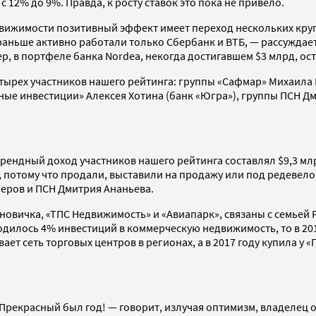
12% до 9%. Правда, к росту ставок это пока не привело.
ижимости позитивный эффект имеет переход нескольких круп
ньше активно работали только Сбербанк и ВТБ, — рассуждает 
р, в портфеле банка Nordea, некогда достигавшем $3 млрд, ос
етырех участников нашего рейтинга: группы «Сафмар» Михаила 
 инвестиции» Алексея Хотина (банк «Югра»), группы ПСН Дми
ендный доход участников нашего рейтинга составлял $9,3 млрд
, потому что продали, выставили на продажу или под редевел
неров и ПСН Дмитрия Ананьева.
а новичка, «ТПС Недвижимость» и «Авиапарк», связаны с семьей
одилось 4% инвестиций в коммерческую недвижимость, то в 201
ет сеть торговых центров в регионах, а в 2017 году купила у «
рекрасный был год! — говорит, излучая оптимизм, владелец од