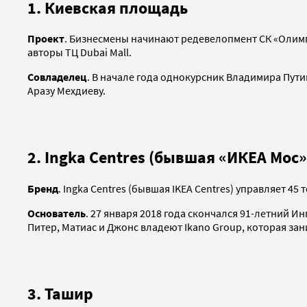
1. Киевская площадь
Проект
. Бизнесмены начинают редевелопмент СК «Олимп
авторы ТЦ Dubai Mall.
Совладелец
. В начале года однокурсник Владимира Пут
Аразу Мехдиеву.
2. Ingka Centres (бывшая «ИКЕА Мос»
Бренд
. Ingka Centres (бывшая IKEA Centres) управляет 4
Основатель
. 27 января 2018 года скончался 91-летний И
Питер, Матиас и Джонс владеют Ikano Group, которая за
3. Ташир