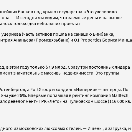
нейших банков под крыло государства. «Это увеличило
она. — И сегодня мы видим, что заемные деньги на рынке
талось только два небольших проекта».
Гуцериева (часть активов пошла на санацию Бинбанка,
трия Ананьева (Промсвязьбанк) и О1 Properties Бориса Минца
, в этом году только $7,9 млрд. Сразу три постоянных лидера
опмент значительные массивы недвижимости. Это группы
 Ротенбергов, а FortGroup и холдинг «Империя» — питерцы. По
8-м уже 26%. Впервые попавшая в рейтинг компания Malltech,
Галс девелопмент» ТРК «Лето» на Пулковском шоссе (116 000 кв.
ного из московских люксовых отелей. — И цены, и загрузка, и