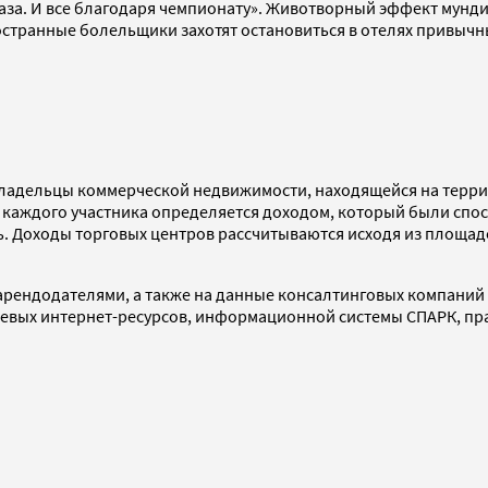
раза. И все благодаря чемпионату». Животворный эффект мундиа
транные болельщики захотят остановиться в отелях привычных
 владельцы коммерческой недвижимости, находящейся на терр
 каждого участника определяется доходом, который были спо
ь. Доходы торговых центров рассчитываются исходя из площад
додателями, а также на данные консалтинговых компаний Collie
отраслевых интернет-ресурсов, информационной системы СПАРК, 