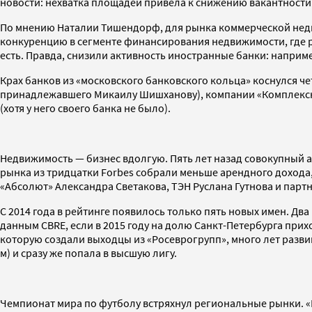
новости: нехватка площадей привела к снижению вакантности с 
По мнению Наталии Тишендорф, для рынка коммерческой недв
конкуренцию в сегменте финансирования недвижимости, где ра
есть. Правда, снизили активность иностранные банки: наприме
Крах банков из «московского банковского кольца» коснулся ч
принадлежавшего Микаилу Шишханову), компании «Комплексные
(хотя у него своего банка не было).
Недвижимость — бизнес вдолгую. Пять лет назад совокупный ар
рынка из тридцатки Forbes собрали меньше арендного дохода
«Абсолют» Александра Светакова, ТЭН Руслана Гутнова и парт
С 2014 года в рейтинге появилось только пять новых имен. Дв
данным CBRE, если в 2015 году на долю Санкт-Петербурга прих
которую создали выходцы из «Росеврогрупп», много лет развива
м) и сразу же попала в высшую лигу.
Чемпионат мира по футболу встряхнул региональные рынки. «П