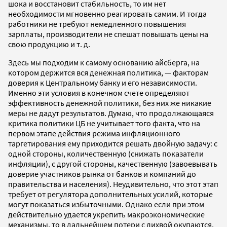
шока и восстановит стабильность, то им нет
необходимости мгновенно реагировать самим. И тогда
работники не требуют немедленного повышения
зарплаты, производители не спешат повышать цены на
свою продукцию и т. д.
Здесь мы подходим к самому основанию айсберга, на
котором держится вся денежная политика, — факторам
доверия к Центральному банку и его независимости.
Именно эти условия в конечном счете определяют
эффективность денежной политики, без них же никакие
меры не дадут результатов. Думаю, что продолжающаяся
критика политики ЦБ не учитывает того факта, что на
первом этапе действия режима инфляционного
таргетирования ему приходится решать двойную задачу: с
одной стороны, количественную (снижать показатели
инфляции), с другой стороны, качественную (завоевывать
доверие участников рынка от банков и компаний до
правительства и населения). Неудивительно, что этот этап
требует от регулятора дополнительных усилий, которые
могут показаться избыточными. Однако если при этом
действительно удается укрепить макроэкономические
механизмы, то в дальнейшем потери с лихвой окупаются,