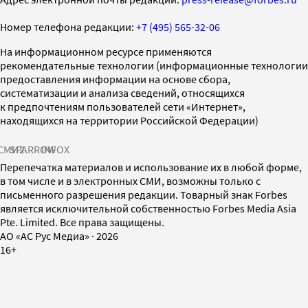
Номер телефона редакции:
+7 (495) 565-32-06
На информационном ресурсе применяются
рекомендательные технологии (информационные технологии
предоставления информации на основе сбора,
систематизации и анализа сведений, относящихся
к предпочтениям пользователей сети «Интернет»,
находящихся на территории Российской Федерации)
СМИ2
SPARROW
INFOX
Перепечатка материалов и использование их в любой форме,
в том числе и в электронных СМИ, возможны только с
письменного разрешения редакции. Товарный знак Forbes
является исключительной собственностью Forbes Media Asia
Pte. Limited. Все права защищены.
AO «АС Рус Медиа»
·
2026
16+