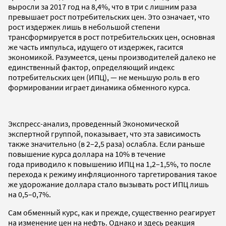
выросли за 2017 год на 8,4%, что в три с лишним раза
превышает рост потребительских цен. Это означает, что
рост издержек лишь в небольшой степени
трансформируется в рост потребительских цен, основная
же часть импульса, идущего от издержек, гасится
экономикой. Разумеется, цены производителей далеко не
единственный фактор, определяющий индекс
потребительских цен (ИПЦ), — не меньшую роль в его
формировании играет динамика обменного курса.
Экспресс-анализ, проведенный Экономической
экспертной группой, показывает, что эта зависимость
также значительно (в 2–2,5 раза) ослабла. Если раньше
повышение курса доллара на 10% в течение
года приводило к повышению ИПЦ на 1,2–1,5%, то после
перехода к режиму инфляционного таргетирования такое
же удорожание доллара стало вызывать рост ИПЦ лишь
на 0,5–0,7%.
Сам обменный курс, как и прежде, существенно реагирует
на изменение цен на нефть. Однако и здесь реакция