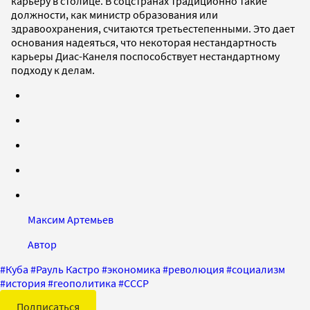
карьеру в столице. В соцстранах традиционно такие
должности, как министр образования или
здравоохранения, считаются третьестепенными. Это дает
основания надеяться, что некоторая нестандартность
карьеры Диас-Канеля поспособствует нестандартному
подходу к делам.
Максим Артемьев
Автор
#
Куба
#
Рауль Кастро
#
экономика
#
революция
#
социализм
#
история
#
геополитика
#
СССР
Подписаться