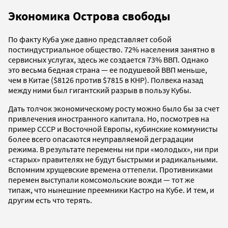
Экономика Острова свободы
По факту Куба уже давно представляет собой
постиндустриальное общество. 72% населения занятно в
сервисных услугах, здесь же создается 73% ВВП. Однако
это весьма бедная страна — ее подушевой ВВП меньше,
чем в Китае ($8126 против $7815 в КНР). Полвека назад
между ними был гигантский разрыв в пользу Кубы.
Дать толчок экономическому росту можно было бы за счет
привлечения иностранного капитала. Но, посмотрев на
пример СССР и Восточной Европы, кубинские коммунисты
более всего опасаются неуправляемой деградации
режима. В результате перемены ни при «молодых», ни при
«старых» правителях не будут быстрыми и радикальными.
Вспомним хрущевские времена оттепели. Противниками
перемен выступали комсомольские вожди — тот же
типаж, что нынешние преемники Кастро на Кубе. И тем, и
другим есть что терять.