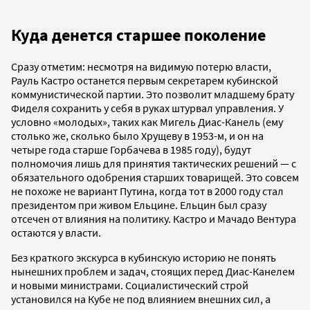
Куда денется старшее поколение
Сразу отметим: несмотря на видимую потерю власти,
Рауль Кастро останется первым секретарем кубинской
коммунистической партии. Это позволит младшему брату
Фиделя сохранить у себя в руках штурвал управления. У
условно «молодых», таких как Мигель Диас-Канель (ему
столько же, сколько было Хрущеву в 1953-м, и он на
четыре года старше Горбачева в 1985 году), будут
полномочия лишь для принятия тактических решений — с
обязательного одобрения старших товарищей. Это совсем
не похоже не вариант Путина, когда тот в 2000 году стал
президентом при живом Ельцине. Ельцин был сразу
отсечен от влияния на политику. Кастро и Мачадо Вентура
остаются у власти.
Без краткого экскурса в кубинскую историю не понять
нынешних проблем и задач, стоящих перед Диас-Канелем
и новыми министрами. Социалистический строй
установился на Кубе не под влиянием внешних сил, а