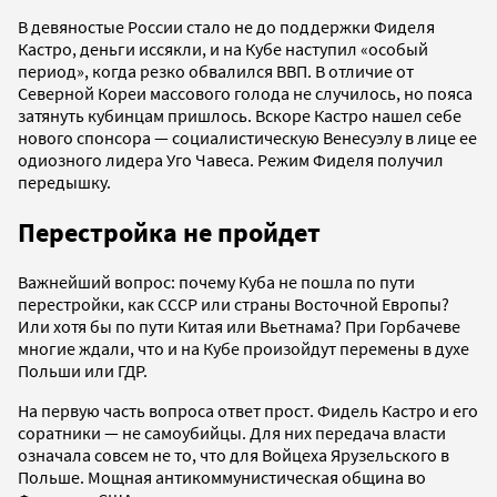
В девяностые России стало не до поддержки Фиделя
Кастро, деньги иссякли, и на Кубе наступил «особый
период», когда резко обвалился ВВП. В отличие от
Северной Кореи массового голода не случилось, но пояса
затянуть кубинцам пришлось. Вскоре Кастро нашел себе
нового спонсора — социалистическую Венесуэлу в лице ее
одиозного лидера Уго Чавеса. Режим Фиделя получил
передышку.
Перестройка
не пройдет
Важнейший вопрос: почему Куба не пошла по пути
перестройки, как СССР или страны Восточной Европы?
Или хотя бы по пути Китая или Вьетнама? При Горбачеве
многие ждали, что и на Кубе произойдут перемены в духе
Польши или ГДР.
На первую часть вопроса ответ прост. Фидель Кастро и его
соратники — не самоубийцы. Для них передача власти
означала совсем не то, что для Войцеха Ярузельского в
Польше. Мощная антикоммунистическая община во