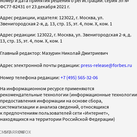
номер и дата принятия решения о регистрации: серия Эл №
ФС77-82431 от 23 декабря 2021 г.
Адрес редакции, издателя: 123022, г. Москва, ул.
Звенигородская 2-я, д. 13, стр. 15, эт. 4, пом. X, ком. 1
Адрес редакции: 123022, г. Москва, ул. Звенигородская 2-я, д.
13, стр. 15, эт. 4, пом. X, ком. 1
Главный редактор: Мазурин Николай Дмитриевич
Адрес электронной почты редакции:
press-release@forbes.ru
Номер телефона редакции:
+7 (495) 565-32-06
На информационном ресурсе применяются
рекомендательные технологии (информационные технологии
предоставления информации на основе сбора,
систематизации и анализа сведений, относящихся
к предпочтениям пользователей сети «Интернет»,
находящихся на территории Российской Федерации)
СМИ2
SPARROW
INFOX