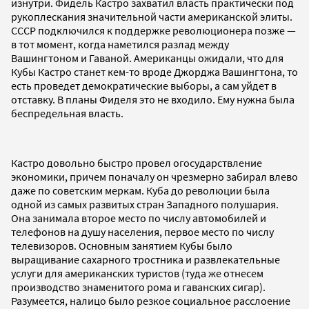
изнутри. Фидель Кастро захватил власть практически под
рукоплескания значительной части американской элиты.
СССР подключился к поддержке революционера позже —
в тот момент, когда наметился разлад между
Вашингтоном и Гаваной. Американцы ожидали, что для
Кубы Кастро станет кем-то вроде Джорджа Вашингтона, то
есть проведет демократические выборы, а сам уйдет в
отставку. В планы Фиделя это не входило. Ему нужна была
беспредельная власть.
Кастро довольно быстро провел огосударствление
экономики, причем поначалу он чрезмерно забирал влево
даже по советским меркам. Куба до революции была
одной из самых развитых стран Западного полушария.
Она занимала второе место по числу автомобилей и
телефонов на душу населения, первое место по числу
телевизоров. Основным занятием Кубы было
выращивание сахарного тростника и развлекательные
услуги для американских туристов (туда же отнесем
производство знаменитого рома и гаванских сигар).
Разумеется, налицо было резкое социальное расслоение