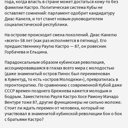
года, когда власть в стране может достаться кому-то без
фамилии Кастро. Политическая система Кубы не
оставляет сомнений: парламент одобрит кандидатуру
Диас-Канеля, и тот станет новым руководителем
социалистической республики.
На острове происходит смена поколений. Диас-Канелю
«всего» 58 лет (как раз исполняется в пятницу). Его
предшественнику Раулю Кастро — 87, он ровесник
Горбачева и Ельцина.
Парадоксальным образом кубинская революция,
ассоциировавшаяся в глазах всего мира с молодостью
(даже знаменитый остров Пинос был переименован
в Хувентуд, то есть «остров Молодежи»), превратилась в
геронтократию. По сравнению с современной Кубой даже
СССР времен позднего Брежнева кажется молодым и
бодрым. Заместителю Рауля Кастро Хосе Рамону Мачадо
Вентуре тоже 87, другие функционеры не сильно моложе.
Стоит ли ждать перемен от человека, который не
участвовал в знаменитой кубинской революции бок о бок
с братьями Кастро?