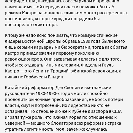
Флориде, США, находилась совсем рядом и прозрачно
намекала: мягкой передачи власти не может быть. У
режима Кастро накопилось слишком много рассерженных
противников, которые вряд ли пощадили бы
престарелого диктатора.
К тому же надо ясно понимать, что коммунистические
лидеры Восточной Европы образца 1989 года были всего
лишь серыми карьерными бюрократами, тогда как братья
Кастро принадлежали к первому поколению
революционеров. Они захватывали власть не для того,
чтобы ее отдавать. Иными словами, Фидель и Рауль
Кастро — это Ленин и Троцкий кубинской революции, а
никак не Горбачев и Ельцин.
Китайский реформатор Дэн Сяопин и вьетнамские
руководители 1980-1990-х годов могли спокойно
проводить рыночные преобразования, не боясь потери
власти, смут и потрясений. Их лидерство никто не
оспаривал. По отношению же к Кубе ее диаспора в США
играла ту же роль, что Южная Корея по отношению к
Северной — мощного блокатора всех реформ из страха
утратить легитимность. Мол, зачем же случилась