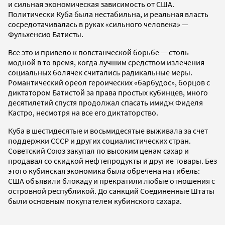
и сильная экономическая зависимость от США.
Политически Куба была нестабильна, и реальная власть
сосредотачивалась в руках «сильного человека» —
Фульхенсио Батисты.
Все это и привело к повстанческой борьбе — столь
модной в то время, когда лучшим средством излечения
социальных болячек считались радикальные меры.
Романтический ореол героических «барбудос», борцов с
диктатором Батистой за права простых кубинцев, много
десятилетий спустя продолжал спасать имидж Фиделя
Кастро, несмотря на все его диктаторство.
Куба в шестидесятые и восьмидесятые выживала за счет
поддержки СССР и других социалистических стран.
Советский Союз закупал по высоким ценам сахар и
продавал со скидкой нефтепродукты и другие товары. Без
этого кубинская экономика была обречена на гибель:
США объявили блокаду и прекратили любые отношения с
островной республикой. До санкций Соединенные Штаты
были основным покупателем кубинского сахара.