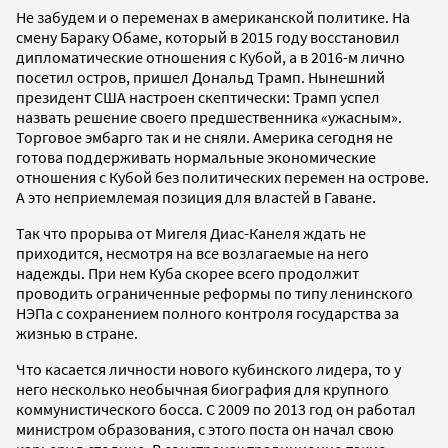
Не забудем и о переменах в американской политике. На
смену Бараку Обаме, который в 2015 году восстановил
дипломатические отношения с Кубой, а в 2016-м лично
посетил остров, пришел Дональд Трамп. Нынешний
президент США настроен скептически: Трамп успел
назвать решение своего предшественника «ужасным».
Торговое эмбарго так и не сняли. Америка сегодня не
готова поддерживать нормальные экономические
отношения с Кубой без политических перемен на острове.
А это неприемлемая позиция для властей в Гаване.
Так что прорыва от Мигеля Диас-Канеля ждать не
приходится, несмотря на все возлагаемые на него
надежды. При нем Куба скорее всего продолжит
проводить ограниченные реформы по типу ленинского
НЭПа с сохранением полного контроля государства за
жизнью в стране.
Что касается личности нового кубинского лидера, то у
него несколько необычная биография для крупного
коммунистического босса. С 2009 по 2013 год он работал
министром образования, с этого поста он начал свою