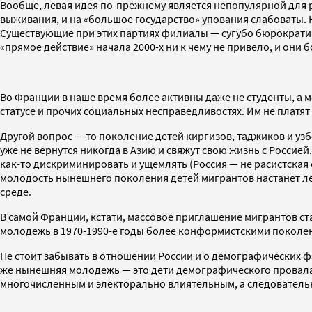
Вообще, левая идея по-прежнему является непопулярной для 
выживания, и на «большое государство» упования слабоваты. К
Существующие при этих партиях филиалы — сугубо бюрократич
«прямое действие» начала 2000-х ни к чему не привело, и они
Во Франции в наше время более активны даже не студенты, а 
статусе и прочих социальных несправедливостях. Им не платя
Другой вопрос — то поколение детей киргизов, таджиков и узб
уже не вернутся никогда в Азию и свяжут свою жизнь с Россией.
как-то дискриминировать и ущемлять (Россия — не расистская с
молодость нынешнего поколения детей мигрантов настанет лет
среде.
В самой Франции, кстати, массовое приглашение мигрантов ст
молодежь в 1970-1990-е годы более конформистскими поколен
Не стоит забывать в отношении России и о демографических ф
же нынешняя молодежь — это дети демографического провала 
многочисленным и электорально влиятельным, а следовательно