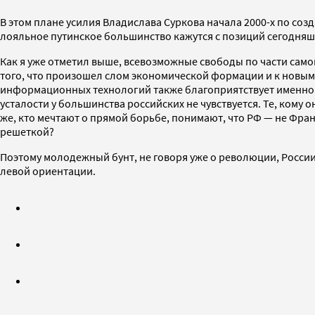
В этом плане усилия Владислава Суркова начала 2000-х по со
лояльное путинское большинство кажутся с позиций сегодняшне
Как я уже отметил выше, всевозможные свободы по части сам
того, что произошел слом экономической формации и к новым
информационных технологий также благоприятствует именно юно
усталости у большинства российских не чувствуется. Те, кому 
же, кто мечтают о прямой борьбе, понимают, что РФ — не Франц
решеткой?
Поэтому молодежный бунт, не говоря уже о революции, России 
левой ориентации.