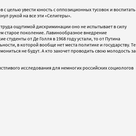
в с целью увести юность с оппозиционных тусовок и воспитать
ул рукой на все эти «Селигеры».
 труда ощутимой дискриминации оно не испытывает в силу
ем старое поколение. Лавинообразное внедрение
студенты от Де Голля в 1968 году устали, то от Путина
ьности, в которой вообще нет места политике и государству. Те
мониться не будут. А кто захочет проводить свою молодость за
вистливого исследования для немногих российских социологов