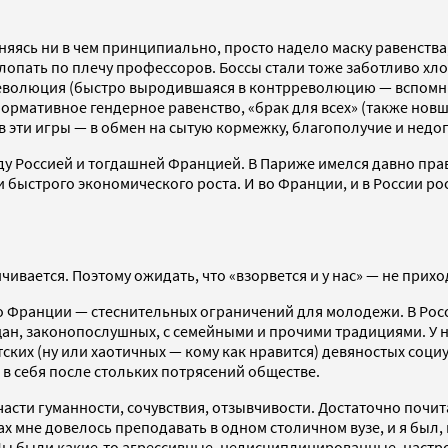
яясь ни в чем принципиально, просто надело маску равенства,
опать по плечу профессоров. Боссы стали тоже заботливо хло
я революция (быстро выродившаяся в контрреволюцию — вспомн
ормативное гендерное равенство, «брак для всех» (также нов
в эти игры — в обмен на сытую кормежку, благополучие и недо
 Россией и тогдашней Францией. В Париже имелся давно прави
и быстрого экономического роста. И во Франции, и в России р
ивается. Поэтому ожидать, что «взорвется и у нас» — не прих
о Франции — стеснительных ограничений для молодежи. В Рос
н, законопослушных, с семейными и прочими традициями. У на
тских (ну или хаотичных — кому как нравится) девяностых соц
 себя после стольких потрясений обществе.
асти гуманности, сочувствия, отзывчивости. Достаточно почи
одах мне довелось преподавать в одном столичном вузе, и я бы
 Мы были какие-то агрессивные, недисциплинированные, настро