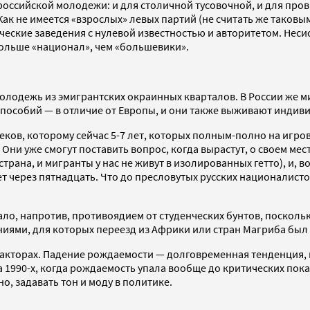
российской молодежи: и для столичной тусовочной, и для про
ак не имеется «взрослых» левых партий (не считать же таковы
еские заведения с нулевой известностью и авторитетом. Нес
 больше «национал», чем «большевики».
молодежь из эмигрантских окраинных кварталов. В России же 
т пособий — в отличие от Европы, и они также выживают индив
еков, которому сейчас 5-7 лет, которых полным-полно на игро
 Они уже смогут поставить вопрос, когда вырастут, о своем мест
трана, и мигранты у нас не живут в изолированных гетто), и, 
 через пятнадцать. Что до пресловутых русских националисто
ало, напротив, противоядием от студенческих бунтов, поскол
иями, для которых переезд из Африки или стран Магриба был 
акторах. Падение рождаемости — долговременная тенденция, п
1990-х, когда рождаемость упала вообще до критических пока
, задавать тон и моду в политике.