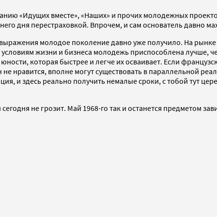
зданию «Идущих вместе», «Наших» и прочих молодежных проекто
го дня перестраховкой. Впрочем, и сам основатель давно махн
овыражения молодое поколение давно уже получило. На рынке
 условиям жизни и бизнеса молодежь приспособлена лучше, ч
сти, которая быстрее и легче их осваивает. Если французские 
он не нравится, вполне могут существовать в параллельной реал
ия, и здесь реально получить немалые сроки, с тобой тут цере
сегодня не грозит. Май 1968-го так и останется предметом за