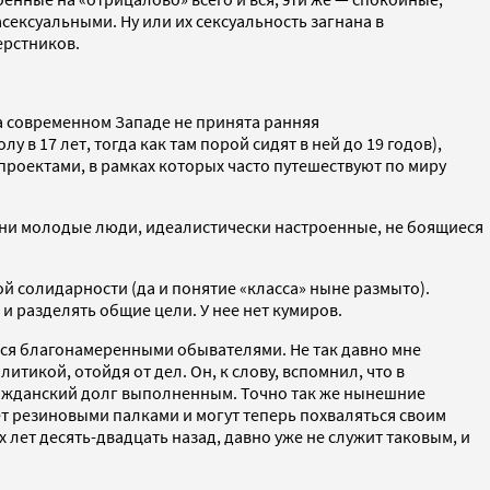
сексуальными. Ну или их сексуальность загнана в
ерстников.
а современном Западе не принята ранняя
в 17 лет, тогда как там порой сидят в ней до 19 годов),
роектами, в рамках которых часто путешествуют по миру
ени молодые люди, идеалистически настроенные, не боящиеся
й солидарности (да и понятие «класса» ныне размыто).
 разделять общие цели. У нее нет кумиров.
тся благонамеренными обывателями. Не так давно мне
икой, отойдя от дел. Он, к слову, вспомнил, что в
гражданский долг выполненным. Точно так же нынешние
т резиновыми палками и могут теперь похваляться своим
т десять-двадцать назад, давно уже не служит таковым, и