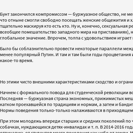
Бунт закончился компромиссом — буржуазное общество, не мен
что отныне смогли свободно посещать женские общежития и хл
тщательно маскируя кто есть кто. Ну и, конечно, сексуальна
всеобщее помешательство западного мира на приставаниях), н
глобальное значение. Впрочем, толпа с удовольствием играет 
Было бы соблазнительно провести некоторые параллели между
менее популярный Путин. И там и там были годы процветания 
какое-то время.
Но этими чисто внешними характеристиками сходство и огранич
Начнем с формального повода для студенческой революции в
Последняя — буржуазная страна экономных, прижимистых меща
катком проехавшейся по традициям и нормам, а затем и банди
Нормы поведения только-только налаживаются в приходящем в
При этом молодежь впереди старших и средних поколений по ч
собачках, нуждающихся детях-инвалидах и т. п. В 2014-2016 г
отличались от студентов моего поколения как небо от земли.