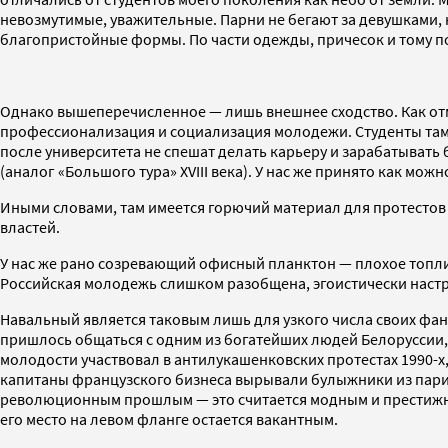
невозмутимые, уважительные. Парни не бегают за девушками, н
благопристойные формы. По части одежды, причесок и тому п
Однако вышеперечисленное — лишь внешнее сходство. Как от
профессионализация и социализация молодежи. Студенты там уч
после университета не спешат делать карьеру и зарабатывать
(аналог «Большого тура» XVIII века). У нас же принято как мож
Иными словами, там имеется горючий материал для протесто
властей.
У нас же рано созревающий офисный планктон — плохое топлив
Российская молодежь слишком разобщена, эгоистически настр
Навальный является таковым лишь для узкого числа своих фа
пришлось общаться с одним из богатейших людей Белоруссии, н
молодости участвовал в антилукашенковских протестах 1990-
капитаны французского бизнеса вырывали булыжники из париж
революционным прошлым — это считается модным и престижным
его место на левом фланге остается вакантным.