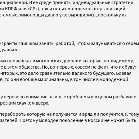
винциальной. В ее среде приняты индивидуальные стратегии
ми КПРФ или «СР»), так и нет их молодежных организаций.
истемные лимоновцы давно уже выродились, поскольку их
мигранты слишком заняты работой, чтобы задумываться о своем
идуально.
вых площадках в московских дворах и которые, по-видимому,
е в этом обществе. Но, во-первых, совсем не факт, что их будут
во-вторых, это дело сравнительно далекого будущего. Боевая
в, то они вообще маргинальны, в том числе в молодежной
ьку перевело внимание на иные проблемы и в целом разбавило
резким скачком вверх.
еребороть которую не получается и вряд ли получится. К тому
зателей. Поэтому молодое поколение в России не может быть