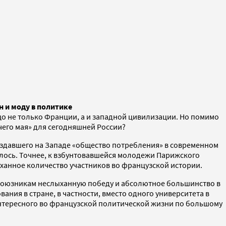
н и моду в политике
о не только Франции, а и западной цивилизации. Но помимо
чего мая» для сегодняшней России?
создавшего на Западе «общество потребления» в современном
алось. Точнее, к взбунтовавшейся молодежи Парижского
ханное количество участников во французской истории.
х союзникам неслыханную победу и абсолютное большинство в
ия в стране, в частности, вместо одного университета в
 интересного во французской политической жизни по большому