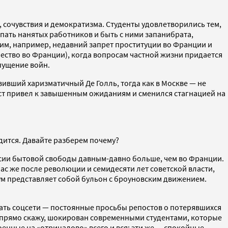
 сочувствия и демократизма. Студенты удовлетворились тем,
пать нанятых работников и быть с ними запанибрата,
им, например, недавний запрет проституции во Франции и
шество во Франции), когда вопросам частной жизни придается
пущение войн.
вший харизматичный Де Голль, тогда как в Москве — не
ост привел к завышенным ожиданиям и сменился стагнацией на
одится. Давайте разберем почему?
сии бытовой свободы давным-давно больше, чем во Франции.
с же после революции и семидесяти лет советской власти,
иум представляет собой бульон с броуновским движением.
тать соцсети — постоянные просьбы репостов о потерявшихся
л, прямо скажу, шокирован современными студентами, которые
енные на «отрицалово» всего и вся; эти же — спокойные,