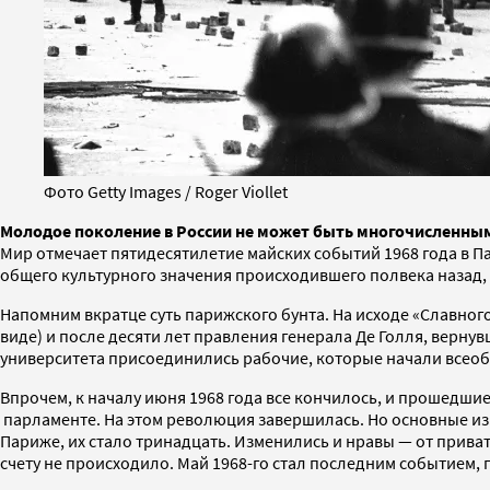
Фото Getty Images / Roger Viollet
Молодое поколение в России не может быть многочисленным 
Мир отмечает пятидесятилетие майских событий 1968 года в 
общего культурного значения происходившего полвека назад, 
Напомним вкратце суть парижского бунта. На исходе «Славно
виде) и после десяти лет правления генерала Де Голля, верн
университета присоединились рабочие, которые начали всеоб
Впрочем, к началу июня 1968 года все кончилось, и прошедш
парламенте. На этом революция завершилась. Но основные изм
Париже, их стало тринадцать. Изменились и нравы — от прив
счету не происходило. Май 1968-го стал последним событием,