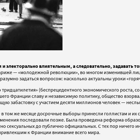
и электорально влиятельным, а следовательно, задавать то
Париже — «молодежной революции», во многом изменившей лиц
разумно задаться вопросом: насколько актуальны уроки «горя
го тридцатилетия» (беспрецедентного экономического роста, 
увшего Франции славу и независимую политику, общество взорв
щую забастовку с участием десяти миллионов человек — неслы
ие в том же месяце досрочные выборы принесли голлистам и и
енения последовали позже. Была проведена реформа образован
атно сексуальных до публично официальных. С тех пор ничего
 привлекшим к Франции внимание всего мира.