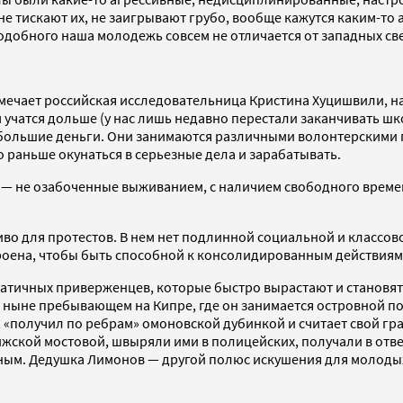
е тискают их, не заигрывают грубо, вообще кажутся каким-то а
одобного наша молодежь совсем не отличается от западных св
мечает российская исследовательница Кристина Хуцишвили, н
атся дольше (у нас лишь недавно перестали заканчивать школу 
 большие деньги. Они занимаются различными волонтерскими п
но раньше окунаться в серьезные дела и зарабатывать.
в — не озабоченные выживанием, с наличием свободного врем
о для протестов. В нем нет подлинной социальной и классово
оена, чтобы быть способной к консолидированным действиям и
натичных приверженцев, которые быстро вырастают и становя
ыне пребывающем на Кипре, где он занимается островной полит
х, «получил по ребрам» омоновской дубинкой и считает свой 
ской мостовой, швыряли ими в полицейских, получали в отве
. Дедушка Лимонов — другой полюс искушения для молодых ле