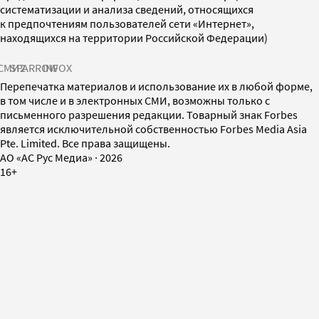
систематизации и анализа сведений, относящихся
к предпочтениям пользователей сети «Интернет»,
находящихся на территории Российской Федерации)
СМИ2
SPARROW
INFOX
Перепечатка материалов и использование их в любой форме,
в том числе и в электронных СМИ, возможны только с
письменного разрешения редакции. Товарный знак Forbes
является исключительной собственностью Forbes Media Asia
Pte. Limited. Все права защищены.
AO «АС Рус Медиа»
·
2026
16+