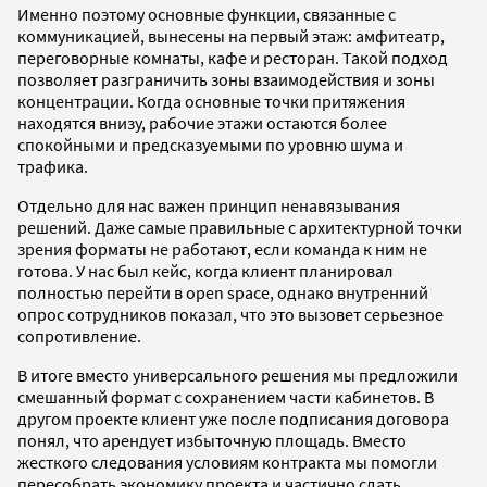
Именно поэтому основные функции, связанные с
коммуникацией, вынесены на первый этаж: амфитеатр,
переговорные комнаты, кафе и ресторан. Такой подход
позволяет разграничить зоны взаимодействия и зоны
концентрации. Когда основные точки притяжения
находятся внизу, рабочие этажи остаются более
спокойными и предсказуемыми по уровню шума и
трафика.
Отдельно для нас важен принцип ненавязывания
решений. Даже самые правильные с архитектурной точки
зрения форматы не работают, если команда к ним не
готова. У нас был кейс, когда клиент планировал
полностью перейти в open space, однако внутренний
опрос сотрудников показал, что это вызовет серьезное
сопротивление.
В итоге вместо универсального решения мы предложили
смешанный формат с сохранением части кабинетов. В
другом проекте клиент уже после подписания договора
понял, что арендует избыточную площадь. Вместо
жесткого следования условиям контракта мы помогли
пересобрать экономику проекта и частично сдать