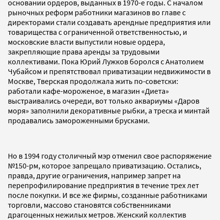
основании ордеров, выданных в 1970-е годы. С началом
рыночных реформ работники магазинов во главе с
директорами стали создавать арендные предприятия или
товарищества с ограниченной ответственностью, и
московские власти выпустили новые ордера,
закрепляющие права аренды за трудовыми
коллективами. Пока Юрий Лужков боролся с Анатолием
Чубайсом и препятствовал приватизации недвижимости в
Москве, Тверская продолжала жить по-советски:
работали кафе-мороженое, в магазин «Диета»
выстраивались очереди, вот только аквариумы «Даров
моря» заполнили декоративные рыбки, а треска и минтай
продавались замороженными брусками.
Но в 1994 году столичный мэр отменил свое распоряжение
№150-рм, которое запрещало приватизацию. Остались,
правда, другие ограничения, например запрет на
перепрофилирование предприятия в течение трех лет
после покупки. И все же фирмы, созданные работниками
торговли, массово становятся собственниками
драгоценных нежилых метров. Женский коллектив