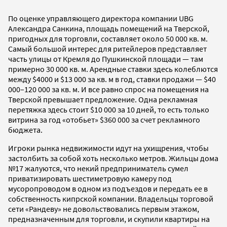
По оценке управляющего директора компании UBG
Александра Санкина, площадь помещений на Тверской,
пригодных для торговли, составляет около 50 000 кв. м.
Самый большой интерес для ритейлеров представляет
часть улицы от Кремля до Пушкинской площади — там
примерно 30 000 кв. м. Арендные ставки здесь колеблются
между $4000 и $13 000 за кв. м в год, ставки продажи — $40
000–120 000 за кв. м. И все равно спрос на помещения на
Тверской превышает предложение. Одна рекламная
перетяжка здесь стоит $10 000 за 10 дней, то есть только
витрина за год «отобьет» $360 000 за счет рекламного
бюджета.
Игроки рынка недвижимости идут на ухищрения, чтобы
застолбить за собой хоть несколько метров. Жильцы дома
№17 жалуются, что некий предприниматель сумел
приватизировать шестиметровую камеру под
мусоропроводом в одном из подъездов и передать ее в
собственность кипрской компании. Владельцы торговой
сети «Рандеву» не довольствовались первым этажом,
предназначенным для торговли, и скупили квартиры на