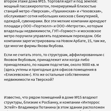
втором этаже дома №15. Торговля идет и под землей:
мощный пассажиропоток, генерируемый близостью
станций метро «Тверская», «Пушкинская» и «Чеховская»,
обслуживает сотня небольших киосков с бижутерией,
одеждой, сувенирами. Все эти мелкие компании арендуют
площади у ООО «Портхолл» и ООО «Метротэк», которым
владельцы недвижимости, ГУП «Гормост» и московское
метро поручили управлять подземным переходом. Обе
компании зарегистрированы на Новом Арбате, 15, там же,
где многие фирмы Якова Якубова.
Если не считать этого, то структурам, аффилированным с
Яковом Якубовым, принадлежит или когда-либо
принадлежало, по нашим подсчетам, около 9000 кв. м
(здесь учтены и пригодные для офисов помещения в
«Елисеевском»). Кто же остальные собственники
недвижимости на Тверской?
Известно, что рядом помещений в доме №15 владеют
структуры, близкие к Росбанку, и компании «Интеррос
Эстейт» Владимира Потанина (в этом здании расположен