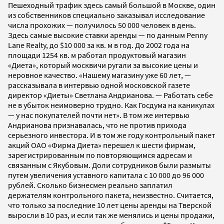
Пешеходный трафик здесь самый большой в Москве, один
из собственников специально заказывал исследование
числа прохожих — получилось 50 000 человек в день.
Здесь самые высокие ставки аренды — по данным Penny
Lane Realty, до $10 000 за кв. м в год. До 2002 года на
площади 1254 кв. м работал продуктовый магазин
«Диета», который москвичи ругали за высокие цены и
неровное качество. «Нашему магазину уже 60 лет, —
рассказывала в интервью одной московской газете
директор «Диеты» Светлана Андрианова. — Работать себе
не в убыток неимоверно трудно. Как Госдума на каникулах
— у нас покупателей почти нет». В том же интервью
Андрианова признавалась, что не против прихода
серьезного инвестора. И в том же году контрольный пакет
акций ОАО «Фирма Диета» перешел к шести фирмам,
зарегистрированным по повторяющимся адресам и
связанным с Якубовым. Доли сотрудников были размыты
путем увеличения уставного капитала с 10 000 до 96 000
рублей. Сколько бизнесмен реально заплатил
держателям контрольного пакета, неизвестно. Считается,
что только за последние 10 лет цены аренды на Тверской
выросли в 10 раз, и если так же менялись и цены продажи,