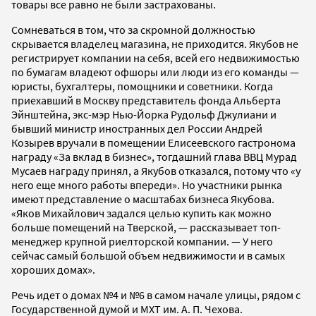
товары все равно не были застрахованы.
Сомневаться в том, что за скромной должностью
скрывается владелец магазина, не приходится. Якубов не
регистрирует компании на себя, всей его недвижимостью
по бумагам владеют офшоры или люди из его команды —
юристы, бухгалтеры, помощники и советники. Когда
приехавший в Москву представитель фонда Альберта
Эйнштейна, экс-мэр Нью-Йорка Рудольф Джулиани и
бывший министр иностранных дел России Андрей
Козырев вручали в помещении Елисеевского гастронома
награду «За вклад в бизнес», тогдашний глава ВВЦ Мурад
Мусаев награду принял, а Якубов отказался, потому что «у
него еще много работы впереди». Но участники рынка
имеют представление о масштабах бизнеса Якубова.
«Яков Михайлович задался целью купить как можно
больше помещений на Тверской, — рассказывает топ-
менеджер крупной риелторской компании. — У него
сейчас самый большой объем недвижимости и в самых
хороших домах».
Речь идет о домах №4 и №6 в самом начале улицы, рядом с
Государственной думой и МХТ им. А. П. Чехова.