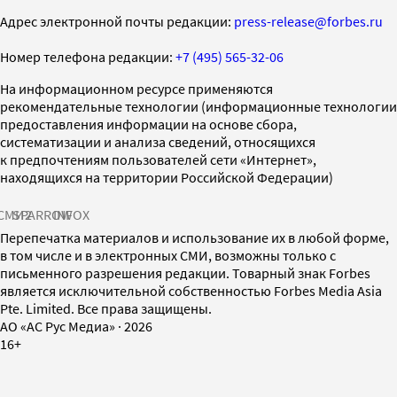
Адрес электронной почты редакции:
press-release@forbes.ru
Номер телефона редакции:
+7 (495) 565-32-06
На информационном ресурсе применяются
рекомендательные технологии (информационные технологии
предоставления информации на основе сбора,
систематизации и анализа сведений, относящихся
к предпочтениям пользователей сети «Интернет»,
находящихся на территории Российской Федерации)
СМИ2
SPARROW
INFOX
Перепечатка материалов и использование их в любой форме,
в том числе и в электронных СМИ, возможны только с
письменного разрешения редакции. Товарный знак Forbes
является исключительной собственностью Forbes Media Asia
Pte. Limited. Все права защищены.
AO «АС Рус Медиа»
·
2026
16+