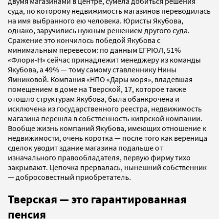
двумя магазинами в центре, сумела добиться решения
суда, по которому недвижимость магазинов переводилась
на имя выбранного ею человека. Юристы Якубова,
однако, заручились нужным решением другого суда.
Сражение это кончилось победой Якубова с
минимальным перевесом: по данным ЕГРЮЛ, 51%
«Флори-Н» сейчас принадлежит менеджеру из команды
Якубова, а 49% — тому самому ставленнику Нины
Ямниковой. Компания «НПО «Дары моря», владевшая
помещением в доме на Тверской, 17, которое также
отошло структурам Якубова, была обанкрочена и
исключена из государственного реестра, недвижимость
магазина перешла в собственность кипрской компании.
Вообще жизнь компаний Якубова, имеющих отношение к
недвижимости, очень коротка — после того как вереница
сделок уводит здание магазина подальше от
изначального правообладателя, первую фирму тихо
закрывают. Цепочка прервалась, нынешний собственник
— добросовестный приобретатель.
Тверская — это гарантированная
пенсия