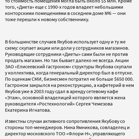
то стоимость помещения могла быть около $5 млн. Кроме
того, «Диета» еще с 1990-х годов владеет небольшими
конторскими помещениями в соседнем доме №6 — они
тоже перешли к новому собственнику.
В большинстве случаев Якубов использует одну и ту же
схему: скупает акции или доли у сотрудников магазинов.
Руководящие сотрудники «Диеты» сами были не против
продать магазин. Но так бывает далеко не всегда. Акции
ЗАО «Елисеевский гастроном» структуры Якубова скупали
у коллектива, когда генеральный директор был в отпуске.
По оценкам СМИ, бизнесмен потратил не больше $650 000.
Гастроном закрылся на реконструкцию, а кафетерий в нем
Якубов уже в 2003 году сдал в аренду сетевому кафе
«Этаж», основной владелицей которого является жена
руководителя «Ростехнологий» Сергея Чемезова
Екатерина Игнатова.
Известны случаи активного сопротивления Якубову со
стороны топ-менеджеров. Нина Ямникова, совладелец и
директор московского ТОО «Флори-Н», управляющего