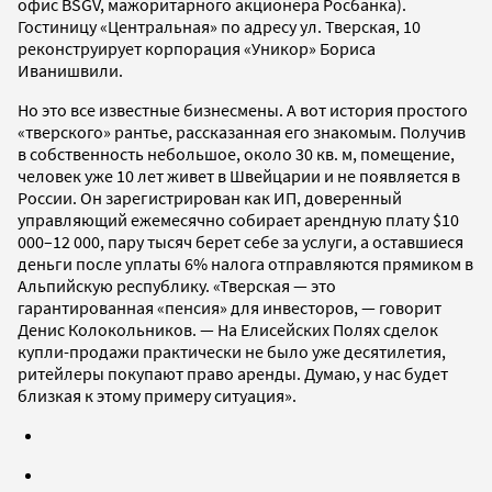
офис BSGV, мажоритарного акционера Росбанка).
Гостиницу «Центральная» по адресу ул. Тверская, 10
реконструирует корпорация «Уникор» Бориса
Иванишвили.
Но это все известные бизнесмены. А вот история простого
«тверского» рантье, рассказанная его знакомым. Получив
в собственность небольшое, около 30 кв. м, помещение,
человек уже 10 лет живет в Швейцарии и не появляется в
России. Он зарегистрирован как ИП, доверенный
управляющий ежемесячно собирает арендную плату $10
000–12 000, пару тысяч берет себе за услуги, а оставшиеся
деньги после уплаты 6% налога отправляются прямиком в
Альпийскую республику. «Тверская — это
гарантированная «пенсия» для инвесторов, — говорит
Денис Колокольников. — На Елисейских Полях сделок
купли-продажи практически не было уже десятилетия,
ритейлеры покупают право аренды. Думаю, у нас будет
близкая к этому примеру ситуация».