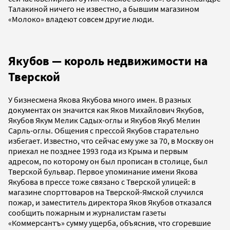
Талакиной ничего не известно, а бывшим магазином
«Молоко» владеют совсем другие люди.
Якубов — король недвижимости на
Тверской
У бизнесмена Якова Якубова много имен. В разных
документах он значится как Яков Михайлович Якубов,
Якубов Якум Мелик Садых-оглы и Якубов Якуб Мелин
Сарль-оглы. Общения с прессой Якубов старательно
избегает. Известно, что сейчас ему уже за 70, в Москву он
приехал не позднее 1993 года из Крыма и первым
адресом, по которому он был прописан в столице, был
Тверской бульвар. Первое упоминание имени Якова
Якубова в прессе тоже связано с Тверской улицей: в
магазине спорттоваров на Тверской-Ямской случился
пожар, и заместитель директора Яков Якубов отказался
сообщить пожарным и журналистам газеты
«Коммерсантъ» сумму ущерба, объяснив, что сгоревшие