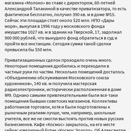
магазина «Молоко» во главе с директором, 60-летней
Александрой Талакиной в качестве приватизатора, то есть
фактически бесплатно, получил 390 кв. м в доме №15.
Сейчас эти площади стоят около $20 млн. НПО «Дары
моря», выкупая в 1996 году у московского фонда
имущества 1027 кв. м в здании на Тверской, 17, задолжал
900 000 рублей, что вынудило фонд обратиться в суд и
пройти все инстанции. Сегодня сумма такой сделки
превысила бы $50 млн.
Приватизационных сделок проходило очень много.
Некоторые помещения дробились и переходили в
частные руки по частям. Несколько помещений досталось
«Объединению обслуживания Московского союза
художников», 140 кв. м получила мастерская
радиоэлектроники, исторически расположенная в доме
№9. Однако самыми привлекательными были все-таки
помещения бывших советских магазинов. Коллективы
работников торговли, хотя и были подготовлены к
рыночным реалиям лучше, чем, например, школьные
учителя, все же не смогли выстоять против новых русских
бизнесменов. Кафе «Космос» закрылось, на его месте
сейчас ювелирный бутик «Космос Золото». Об Александре