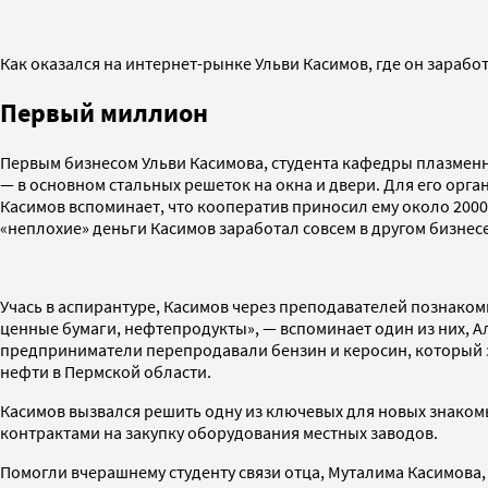
Как оказался на интернет-рынке Ульви Касимов, где он зарабо
Первый миллион
Первым бизнесом Ульви Касимова, студента кафедры плазменн
— в основном стальных решеток на окна и двери. Для его орган
Касимов вспоминает, что кооператив приносил ему около 2000
«неплохие» деньги Касимов заработал совсем в другом бизнесе
Учась в аспирантуре, Касимов через преподавателей познаком
ценные бумаги, нефтепродукты», — вспоминает один из них, 
предприниматели перепродавали бензин и керосин, который з
нефти в Пермской области.
Касимов вызвался решить одну из ключевых для новых знакомы
контрактами на закупку оборудования местных заводов.
Помогли вчерашнему студенту связи отца, Муталима Касимова