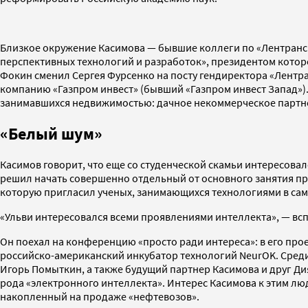
Близкое окружение Касимова — бывшие коллеги по «Лентрансг
перспективных технологий и разработок», президентом которого
Фокин сменил Сергея Фурсенко на посту гендиректора «Лентран
компанию «Газпром инвест» (бывший «Газпром инвест Запад»).
занимавшихся недвижимостью: дачное некоммерческое партнер
«Белый шум»
Касимов говорит, что еще со студенческой скамьи интересова
решил начать совершенно отдельный от основного занятия пр
которую пригласил ученых, занимающихся технологиями в сам
«Ульви интересовался всеми проявлениями интеллекта», — вс
Он поехал на конференцию «просто ради интереса»: в его про
российско-американский инкубатор технологий NeurOK. Сред
Игорь Помыткин, а также будущий партнер Касимова и друг Д
рода «электронного интеллекта». Интерес Касимова к этим люд
накопленный на продаже «нефтевозов».