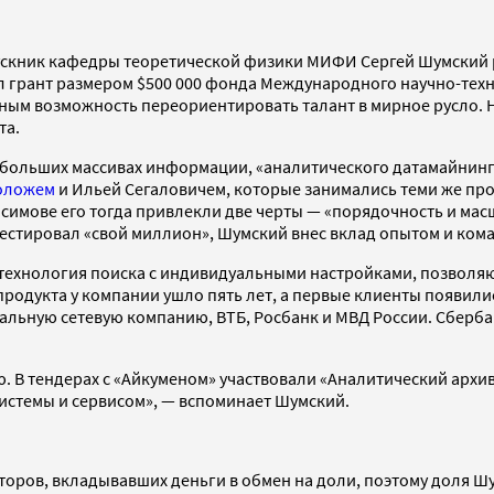
ускник кафедры теоретической физики МИФИ Сергей Шумский р
ил грант размером $500 000 фонда Международного научно-тех
еным возможность переориентировать талант в мирное русло.
та.
больших массивах информации, «аналитического датамайнинга
оложем
и Ильей Сегаловичем, которые занимались теми же про
 Касимове его тогда привлекли две черты — «порядочность и ма
вестировал «свой миллион», Шумский внес вклад опытом и ком
а технология поиска с индивидуальными настройками, позволя
родукта у компании ушло пять лет, а первые клиенты появились
ьную сетевую компанию, ВТБ, Росбанк и МВД России. Сбербанк,
 В тендерах с «Айкуменом» участвовали «Аналитический архив
системы и сервисом», — вспоминает Шумский.
торов, вкладывавших деньги в обмен на доли, поэтому доля Ш