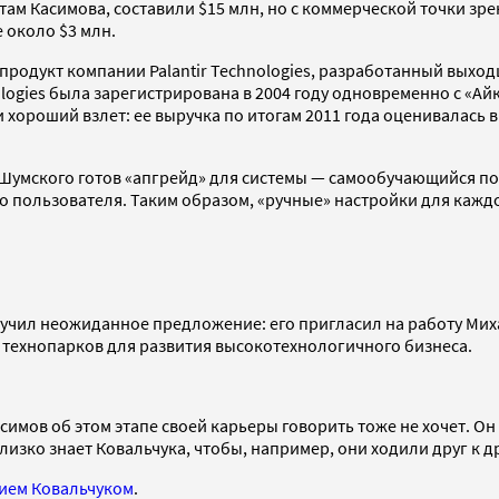
ам Касимова, составили $15 млн, но с коммерческой точки зрен
 около $3 млн.
продукт компании Palantir Technologies, разработанный выход
logies была зарегистрирована в 2004 году одновременно с «Айк
роший взлет: ее выручка по итогам 2011 года оценивалась в $
Шумского готов «апгрейд» для системы — самообучающийся пои
 пользователя. Таким образом, «ручные» настройки для каждог
олучил неожиданное предложение: его пригласил на работу Мих
ии технопарков для развития высокотехнологичного бизнеса.
симов об этом этапе своей карьеры говорить тоже не хочет. Он
лизко знает Ковальчука, чтобы, например, они ходили друг к др
ем Ковальчуком
.