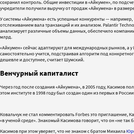
сохранил контроль. Общие инвестиции в «Айкумен», по подсчет
учредители получили выручку от продаж «Айкумена» в размере
У системы «Айкумена» есть успешные конкуренты — например, 
отслеживанием вала транзакций и их анализом. Palantir Techno
анализирует различные объемы данных, обеспечило компании хо
млрд.
«Айкумен» сейчас адаптируют для международных рынков, а у 
самостоятельно учится, подстраивая алгоритм под конкретного
дешевле и доступнее, считает Шумский.
Венчурный капиталист
Через год после создания «Айкумена», в 2005 году, Касимов п
этом институте в 1998 году был создан один из первых в Росс
Ковальчук не стал комментировать Forbes это приглашение, Ка
«в ученой среде». Знакомый Касимова говорит, что он «не так б
Касимов при этом уверяет, что не знаком с братом Михаила
Юри