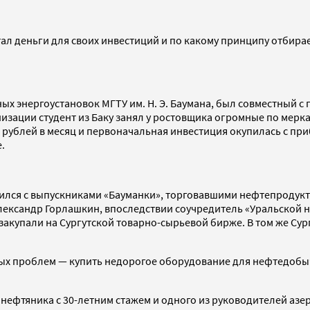
тал деньги для своих инвестиций и по какому принципу отбира
ых энергоустановок МГТУ им. Н. Э. Баумана, был совместный 
изации студент из Баку занял у ростовщика огромные по меркам
 рублей в месяц и первоначальная инвестиция окупилась с при
.
ился с выпускниками «Бауманки», торговавшими нефтепродукта
Александр Горлашкин, впоследствии соучредитель «Уральской 
акупали на Сургутской товарно-сырьевой бирже. В том же Су
х проблем — купить недорогое оборудование для нефтедобычи. 
, нефтяника с 30-летним стажем и одного из руководителей а