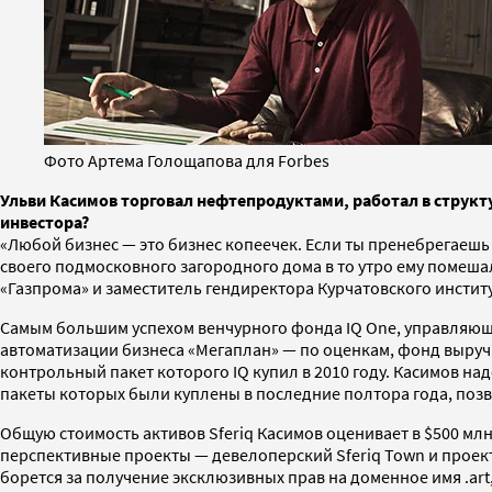
Фото Артема Голощапова для Forbes
Ульви Касимов торговал нефтепродуктами, работал в структу
инвестора?
«Любой бизнес — это бизнес копеечек. Если ты пренебрегаешь
своего подмосковного загородного дома в то утро ему помеш
«Газпрома» и заместитель гендиректора Курчатовского инстит
Самым большим успехом венчурного фонда IQ One, управляющи
автоматизации бизнеса «Мегаплан» — по оценкам, фонд выруч
контрольный пакет которого IQ купил в 2010 году. Касимов н
пакеты которых были куплены в последние полтора года, поз
Общую стоимость активов Sferiq Касимов оценивает в $500 млн
перспективные проекты — девелоперский Sferiq Town и проек
борется за получение эксклюзивных прав на доменное имя .ar