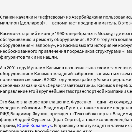
Станки-качалки и «нефтевозы» из Азербайджана пользовались 
миллион [долларов]», — вспоминает предприниматель. В это 
Касимов-старший в конце 1990-х перебрался в Москву, где во
обслуживанию и ремонту оборудования. В 2010 году эта компа
оборудования «Газпрому», но Касимовых эта история не коснул
необоснованного привлечения посредников структурами «Газа
фигурантов так и не нашли.
А в 2001 году Муталим Касимов назначил сына своим заместите
оборудованием Касимов-младший забросил: заниматься всем од
полезными связями. В 2003 году новую работу Ульви предложил
основных заказчиков «Сервисгазавтоматики». Касимов перебрал
направление этой крупнейшей газотранспортной компании Се
Это было знаковое приглашение. Фурсенко — один из соучредит
учредителей входил Владимир Путин, а также многие предста
РЖД Владимир Якунин, президент «Техснабэкспорта» Владимир
фонда Андрей Фурсенко (брат Сергея), а также совладелец б
страны,
Юрий Ковальчук
. В правящую элиту входят и члены их
реформировать Российскую академию наук.