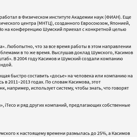
аботал в Физическом институте Академии наук (ФИАН). Еще
нического центра (МНТЦ), созданного Евросоюзом, Японией,
 Но на конференцию Шумский приехал с конкретной целью
». Любопытно, что за все время работы в этом направлении
блемами в то же время. Выслушав доклад Шумского, Касимов
сштаб». В 2004 году Касимов и Шумский создали компанию
андой.
ющая быстро составить «досье» на человека или компанию на
 в 2011–2013 годах. По словам Касимова, этот
 например, использует систему, чтобы знать, что говорят
», iTeco и ряд других компаний, предлагающих собственные
умского к настоящему времени размылась до 25%, а Касимов