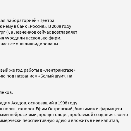
вал лабораторией «Центра
нему в банк «Россия». В 2008 году
г»), а Левченков сейчас возглавляет
емя учредили несколько фирм,
час все они ликвидированы.
вый же год работы в «Лентрансгазе»
ию под названием «Белый шум», на
янков.
адим Асадов, основавший в 1998 году
ак политтехнолог Ефим Островский, биохимик и фармацевт
ыми нейросетями, проще говоря, проблемой создания своего
оммерчески перспективную идею и вложить в нее капитал,