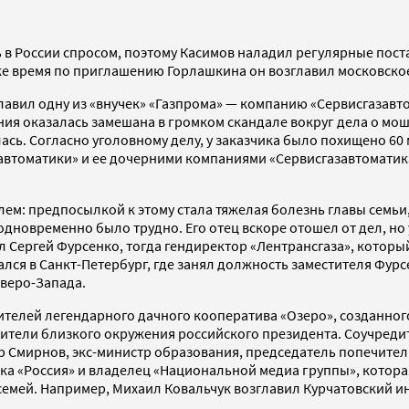
в России спросом, поэтому Касимов наладил регулярные поста
же время по приглашению Горлашкина он возглавил московско
зглавил одну из «внучек» «Газпрома» — компанию «Сервисгазав
ния оказалась замешана в громком скандале вокруг дела о мо
ась. Согласно уголовному делу, у заказчика было похищено 60
втоматики» и ее дочерними компаниями «Сервисгазавтоматика
лем: предпосылкой к этому стала тяжелая болезнь главы семьи
новременно было трудно. Его отец вскоре отошел от дел, но 
 Сергей Фурсенко, тогда гендиректор «Лентрансгаза», который
ся в Санкт-Петербург, где занял должность заместителя Фурсен
веро-Запада.
елей легендарного дачного кооператива «Озеро», созданного в
вители близкого окружения российского президента. Соучреди
 Смирнов, экс-министр образования, председатель попечитель
анка «Россия» и владелец «Национальной медиа группы», кото
 семей. Например, Михаил Ковальчук возглавил Курчатовский ин