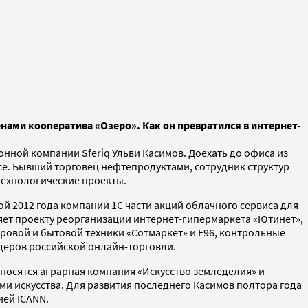
нами кооператива «Озеро». Как он превратился в интернет-
онной компании Sferiq Ульви Касимов. Доехать до офиса из
се. Бывший торговец нефтепродуктами, сотрудник структур
 технологические проекты.
 2012 года компании 1С части акций облачного сервиса для
ляет проекту реорганизации интернет-гипермаркета «Ютинет»,
фровой и бытовой техники «Сотмаркет» и E96, контрольные
идеров российской онлайн-торговли.
тносятся аграрная компания «Искусство земледелия» и
и искусства. Для развития последнего Касимов полтора года
ией ICANN.