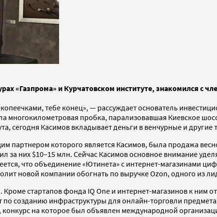
рах «Газпрома» и Курчатовском институте, знакомился с чле
 копеечками, тебе конец», — рассуждает основатель инвестици
ала многокилометровая пробка, парализовавшая Киевское шос
ута, сегодня Касимов вкладывает деньги в венчурные и другие
м партнером которого является Касимов, была продажа весной
ил за них $10–15 млн. Сейчас Касимов основное внимание уде
адеется, что объединение «Ютинета» с интернет-магазинами ци
волит новой компании обогнать по выручке Ozon, одного из л
. Кроме стартапов фонда IQ One и интернет-магазинов к ним о
т по созданию инфраструктуры для онлайн-торговли предметам
t, конкурс на которое был объявлен международной организац