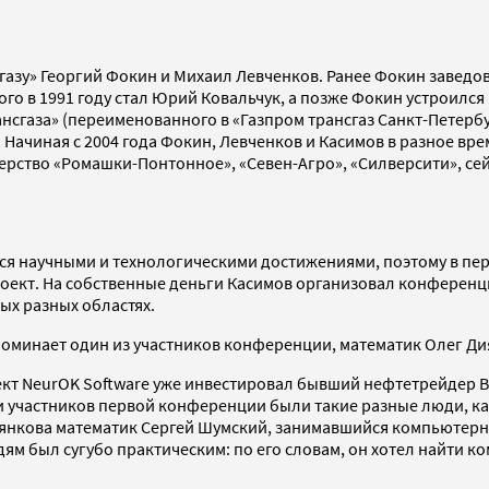
азу» Георгий Фокин и Михаил Левченков. Ранее Фокин заведо
 в 1991 году стал Юрий Ковальчук, а позже Фокин устроился к 
сгаза» (переименованного в «Газпром трансгаз Санкт-Петербур
 Начиная с 2004 года Фокин, Левченков и Касимов в разное вр
ство «Ромашки-Понтонное», «Севен-Агро», «Силверсити», сей
лся научными и технологическими достижениями, поэтому в пер
оект. На собственные деньги Касимов организовал конференц
ых разных областях.
поминает один из участников конференции, математик Олег Ди
ект NeurOK Software уже инвестировал бывший нефтетрейдер В
и участников первой конференции были такие разные люди, к
иянкова математик Сергей Шумский, занимавшийся компьютерн
ям был сугубо практическим: по его словам, он хотел найти к