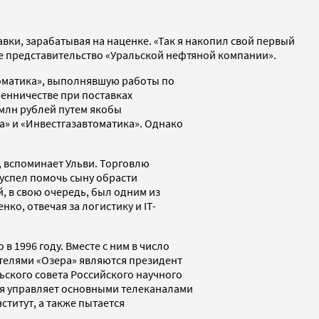
вки, зарабатывая на наценке. «Так я накопил свой первый
е представительство «Уральской нефтяной компании».
томатика», выполнявшую работы по
шенничестве при поставках
 млн рублей путем якобы
» и «Инвестгазавтоматика». Однако
, вспоминает Ульви. Торговлю
успел помочь сыну обрасти
, в свою очередь, был одним из
ко, отвечая за логистику и IT-
 1996 году. Вместе с ним в число
телями «Озера» являются президент
ского совета Российского научного
рая управляет основными телеканалами
ститут, а также пытается