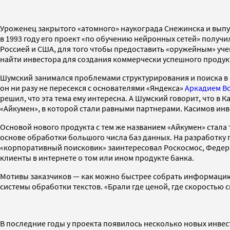
Уроженец закрытого «атомного» наукограда Снежинска и вып
в 1993 году его проект «по обучению нейронных сетей» получ
Россией и США, для того чтобы предоставить «оружейным» уч
найти инвестора для создания коммерчески успешного продук
Шумский занимался проблемами структурирования и поиска в 
он ни разу не пересекся с основателями «Яндекса»
Аркадием В
решил, что эта тема ему интересна. А Шумский говорит, что в
«Айкумен», в которой стали равными партнерами. Касимов ин
Основой нового продукта с тем же названием «Айкумен» стал
основе обработки большого числа баз данных. На разработку п
«корпоративный поисковик» заинтересовал Роскосмос, Федерал
клиенты в интернете о том или ином продукте банка.
Мотивы заказчиков — как можно быстрее собрать информацию.
системы обработки текстов. «Брали где ценой, где скоростью 
В последние годы у проекта появилось несколько новых инвес