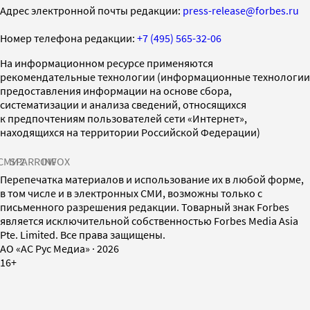
Адрес электронной почты редакции:
press-release@forbes.ru
Номер телефона редакции:
+7 (495) 565-32-06
На информационном ресурсе применяются
рекомендательные технологии (информационные технологии
предоставления информации на основе сбора,
систематизации и анализа сведений, относящихся
к предпочтениям пользователей сети «Интернет»,
находящихся на территории Российской Федерации)
СМИ2
SPARROW
INFOX
Перепечатка материалов и использование их в любой форме,
в том числе и в электронных СМИ, возможны только с
письменного разрешения редакции. Товарный знак Forbes
является исключительной собственностью Forbes Media Asia
Pte. Limited. Все права защищены.
AO «АС Рус Медиа»
·
2026
16+