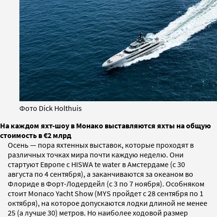
Фото Dick Holthuis
На каждом яхт-шоу в Монако выставляются яхты на общую
стоимость в €2 млрд
Осень — пора яхтенных выставок, которые проходят в
различных точках мира почти каждую неделю. Они
стартуют Европе с HISWA te water в Амстердаме (с 30
августа по 4 сентября), а заканчиваются за океаном во
Флориде в Форт-Лодердейл (с 3 по 7 ноября). Особняком
стоит Monaco Yacht Show (MYS пройдет с 28 сентября по 1
октября), на которое допускаются лодки длиной не менее
25 (а лучше 30) метров. Но наиболее ходовой размер