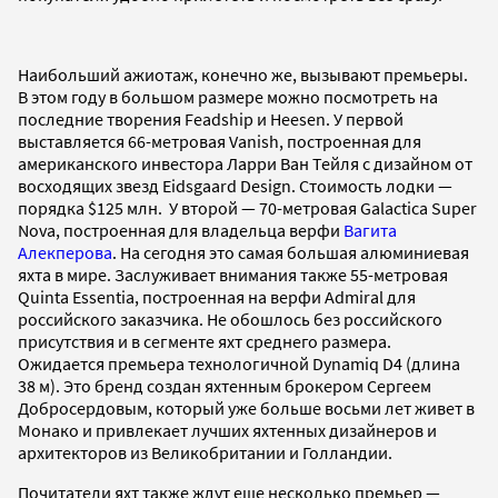
Наибольший ажиотаж, конечно же, вызывают премьеры.
В этом году в большом размере можно посмотреть на
последние творения Feadship и Heesen. У первой
выставляется 66-метровая Vanish, построенная для
американского инвестора Ларри Ван Тейля с дизайном от
восходящих звезд Eidsgaard Design. Стоимость лодки —
порядка $125 млн. У второй — 70-метровая Galactica Super
Nova, построенная для владельца верфи
Вагита
Алекперова
. На сегодня это самая большая алюминиевая
яхта в мире. Заслуживает внимания также 55-метровая
Quinta Essentia, построенная на верфи Admiral для
российского заказчика. Не обошлось без российского
присутствия и в сегменте яхт среднего размера.
Ожидается премьера технологичной Dynamiq D4 (длина
38 м). Это бренд создан яхтенным брокером Сергеем
Добросердовым, который уже больше восьми лет живет в
Монако и привлекает лучших яхтенных дизайнеров и
архитекторов из Великобритании и Голландии.
Почитатели яхт также ждут еще несколько премьер —