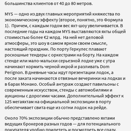
большинства клиентов от 40 до 80 метров.
MYS — одно из двух главных мероприятий княжества по
экономическому эффекту (второе, понятно, это Формула
1). Причем, с каждым годом вес яхт-шоу увеличивается. В
последние годы на каждом MYS выставляются яхты общей
стоимостью более €2 млрд. На ней нет деловой
атмосферы, это шоу в самом ярком своем смысле,
настоящий праздник. По порту Геркулес плавают
роскошные тендеры с оркестрами на борту. На каждом
стенде или мало-мальски серьезной лодке уже с утра
начинают кормить черной икрой и разливать Dom
Perignon. В дневные часы идут презентации лодок, а
после заката начинаются отвязные вечеринки на лодках и
в барах Монако. Особый антураж создают павильоны с
современным искусством, стенды с автомобилями и
аукционы с дорогими часами. Дополнительный эффект к
125 мегаяхтам на официальной экспозиции в порту
обеспечивает свита еще из сотни лодок на рейде.
Около 70% экспозиции обычно представлено яхтами
ведущих брокеров разных годов — для потенциального
покупателя удобно прилететь и посмотреть все сразу.