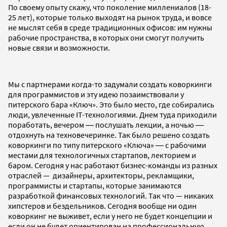
По своему опыту скажу, что поколение миллениалов (18-
25 лет), которые только выходят на рынок труда, и вовсе
не мыслят себя в среде традиционных офисов: им нужны
рабочие пространства, в которых они смогут получить
новые связи и возможности.
Мы с партнерами когда-то задумали создать коворкинги
для программистов и эту идею позаимствовали у
питерского бара «Ключ». Это было место, где собирались
люди, увлеченные IT-технологиями. Днем туда приходили
поработать, вечером ― послушать лекции, а ночью ―
отдохнуть на техновечеринке. Так было решено создать
коворкинги по типу питерского «Ключа» ― с рабочими
местами для технологичных стартапов, лекторием и
баром. Сегодня у нас работают бизнес-команды из разных
отраслей — дизайнеры, архитекторы, рекламщики,
программисты и стартапы, которые занимаются
разработкой финансовых технологий. Так что — никаких
хипстеров и бездельников. Сегодня вообще ни один
коворкинг не выживет, если у него не будет концепции и
если он не будет ориентирован на профессиональную