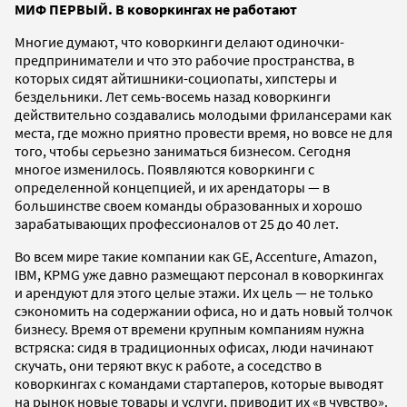
МИФ ПЕРВЫЙ. В коворкингах не работают
Многие думают, что коворкинги делают одиночки-
предприниматели и что это рабочие пространства, в
которых сидят айтишники-социопаты, хипстеры и
бездельники. Лет семь-восемь назад коворкинги
действительно создавались молодыми фрилансерами как
места, где можно приятно провести время, но вовсе не для
того, чтобы серьезно заниматься бизнесом. Сегодня
многое изменилось. Появляются коворкинги с
определенной концепцией, и их арендаторы — в
большинстве своем команды образованных и хорошо
зарабатывающих профессионалов от 25 до 40 лет.
Во всем мире такие компании как GE, Accenture, Amazon,
IBM, KPMG уже давно размещают персонал в коворкингах
и арендуют для этого целые этажи. Их цель — не только
сэкономить на содержании офиса, но и дать новый толчок
бизнесу. Время от времени крупным компаниям нужна
встряска: сидя в традиционных офисах, люди начинают
скучать, они теряют вкус к работе, а соседство в
коворкингах с командами стартаперов, которые выводят
на рынок новые товары и услуги, приводит их «в чувство».