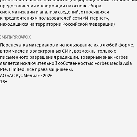
предоставления информации на основе сбора,
систематизации и анализа сведений, относящихся
к предпочтениям пользователей сети «Интернет»,
находящихся на территории Российской Федерации)
СМИ2
SPARROW
INFOX
Перепечатка материалов и использование их в любой форме,
в том числе и в электронных СМИ, возможны только с
письменного разрешения редакции. Товарный знак Forbes
является исключительной собственностью Forbes Media Asia
Pte. Limited. Все права защищены.
AO «АС Рус Медиа»
·
2026
16+