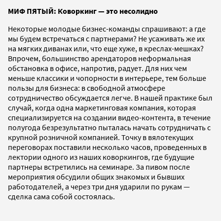
МИФ ПЯТЫЙ: Коворкинг — это несолидно
Некоторые молодые бизнес-команды спрашивают: а где
мы будем встречаться с партнерами? Не усаживать же их
на мягких диванах или, что еще хуже, в креслах-мешках?
Впрочем, большинство арендаторов неформальная
обстановка в офисе, напротив, радует. Для них чем
меньше классики и чопорности в интерьере, тем больше
пользы для бизнеса: в свободной атмосфере
сотрудничество обсуждается легче. В нашей практике был
случай, когда одна маркетинговая компания, которая
специализируется на создании видео-контента, в течение
полугода безрезультатно пыталась начать сотрудничать с
крупной розничной компанией. Точку в вялотекущих
переговорах поставили несколько часов, проведенных в
лектории одного из наших коворкингов, где будущие
партнеры встретились на семинаре. За пивом после
мероприятия обсудили общих знакомых и бывших
работодателей, а через три дня ударили по рукам —
сделка сама собой состоялась.