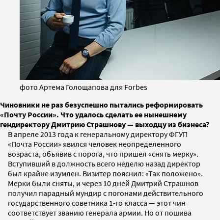
фото Артема Голощапова для Forbes
Чиновники не раз безуспешно пытались реформировать
«Почту России». Что удалось сделать ее нынешнему
гендиректору Дмитрию Страшнову — выходцу из бизнеса?
В апреле 2013 года к генеральному директору ФГУП
«Почта России» явился человек неопределенного
возраста, объявив с порога, что пришел «снять мерку».
Вступивший в должность всего неделю назад директор
был крайне изумлен. Визитер пояснил: «Так положено».
Мерки были сняты, и через 10 дней Дмитрий Страшнов
получил парадный мундир с погонами действительного
государственного советника 1-го класса — этот чин
соответствует званию генерала армии. Но от пошива