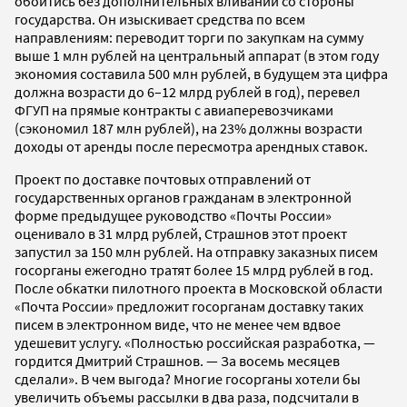
обойтись без дополнительных вливаний со стороны
государства. Он изыскивает средства по всем
направлениям: переводит торги по закупкам на сумму
выше 1 млн рублей на центральный аппарат (в этом году
экономия составила 500 млн рублей, в будущем эта цифра
должна возрасти до 6–12 млрд рублей в год), перевел
ФГУП на прямые контракты с авиаперевозчиками
(сэкономил 187 млн рублей), на 23% должны возрасти
доходы от аренды после пересмотра арендных ставок.
Проект по доставке почтовых отправлений от
государственных органов гражданам в электронной
форме предыдущее руководство «Почты России»
оценивало в 31 млрд рублей, Страшнов этот проект
запустил за 150 млн рублей. На отправку заказных писем
госорганы ежегодно тратят более 15 млрд рублей в год.
После обкатки пилотного проекта в Московской области
«Почта России» предложит госорганам доставку таких
писем в электронном виде, что не менее чем вдвое
удешевит услугу. «Полностью российская разработка, —
гордится Дмитрий Страшнов. — За восемь месяцев
сделали». В чем выгода? Многие госорганы хотели бы
увеличить объемы рассылки в два раза, подсчитали в