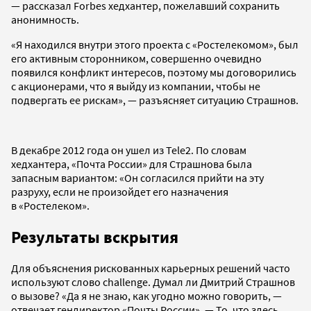
— рассказал Forbes хедхантер, пожелавший сохранить
анонимность.
«Я находился внутри этого проекта с «Ростелекомом», был
его активным сторонником, совершенно очевидно
появился конфликт интересов, поэтому мы договорились
с акционерами, что я выйду из компании, чтобы не
подвергать ее рискам», — разъясняет ситуацию Страшнов.
В декабре 2012 года он ушел из Tele2. По словам
хедхантера, «Почта России» для Страшнова была
запасным вариантом: «Он согласился прийти на эту
разруху, если не произойдет его назначения
в «Ростелеком».
Результаты вскрытия
Для объяснения рискованных карьерных решений часто
используют слово challenge. Думал ли Дмитрий Страшнов
о вызове? «Да я не знаю, как угодно можно говорить, —
отвечает гендиректор «Почты России». — То, что здесь