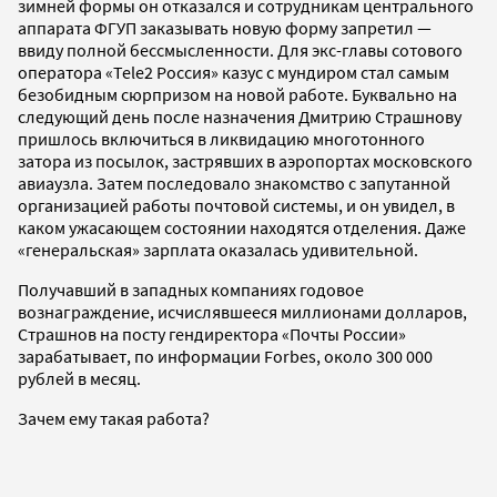
зимней формы он отказался и сотрудникам центрального
аппарата ФГУП заказывать новую форму запретил —
ввиду полной бессмысленности. Для экс-главы сотового
оператора «Tele2 Россия» казус с мундиром стал самым
безобидным сюрпризом на новой работе. Буквально на
следующий день после назначения Дмитрию Страшнову
пришлось включиться в ликвидацию многотонного
затора из посылок, застрявших в аэропортах московского
авиаузла. Затем последовало знакомство с запутанной
организацией работы почтовой системы, и он увидел, в
каком ужасающем состоянии находятся отделения. Даже
«генеральская» зарплата оказалась удивительной.
Получавший в западных компаниях годовое
вознаграждение, исчислявшееся миллионами долларов,
Страшнов на посту гендиректора «Почты России»
зарабатывает, по информации Forbes, около 300 000
рублей в месяц.
Зачем ему такая работа?