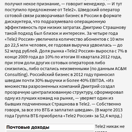
получил некое признание, — говорит менеджер. — И тут
поступило предложение от Tele2». Шведский оператор
сотовой связи разворачивал бизнес в России в формате
дискаунтера, что подразумевало операционную
эффективность при низких затратах. Дмитрию Страшнову
такой подход был близок и интересен. За четыре года
«Tele2 Россия» увеличила количество абонентов с 10 млн
до 22,5 млн человек, ее годовая выручка удвоилась — до
52 млрд рублей. Доля рынка «Tele2 Россия» выросла с 7% в
конце 2009 года до 10% по итогам III квартала 2012 года,
при этом доли других сотовых операторов либо
снизились, либо остались неизменными (по данным AC&M
Consulting). Российский бизнес в 2012 году приносил
шведам почти 30% выручки и более 40% EBITDA. «Из
множества разрозненных компаний Дмитрий создал
прозрачную централизованную структуру, сформировал
одну из лучших команд на рынке, — уверяет один из
бывших подчиненных Страшнова в Tele2. — Собственно
говоря, за все это ВТБ и заплатил шведам». (В марте 2013
года Группа ВТБ приобрела «Tele2 Россия» за $2,4 млрд.)
Tele2 никак не
могла