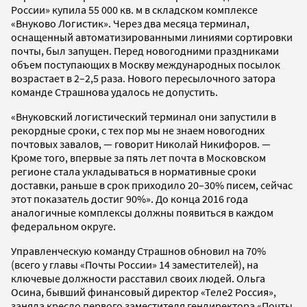
России» купила 55 000 кв. м в складском комплексе
«Внуково Логистик». Через два месяца терминал,
оснащенный автоматизированными линиями сортировки
почты, был запущен. Перед новогодними праздниками
объем поступающих в Москву международных посылок
возрастает в 2–2,5 раза. Нового пересылочного затора
команде Страшнова удалось не допустить.
«Внуковский логистический терминал они запустили в
рекордные сроки, с тех пор мы не знаем новогодних
почтовых завалов, — говорит Николай Никифоров. —
Кроме того, впервые за пять лет почта в Московском
регионе стала укладываться в нормативные сроки
доставки, раньше в срок приходило 20–30% писем, сейчас
этот показатель достиг 90%». До конца 2016 года
аналогичные комплексы должны появиться в каждом
федеральном округе.
Управленческую команду Страшнов обновил на 70%
(всего у главы «Почты России» 14 заместителей), на
ключевые должности расставил своих людей. Ольга
Осина, бывший финансовый директор «Теле2 Россия»,
заняла кресло первого заместителя гендиректора «Почты