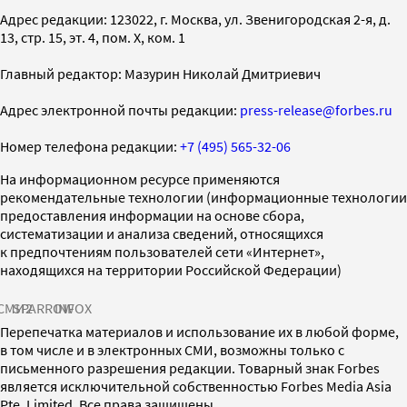
Адрес редакции: 123022, г. Москва, ул. Звенигородская 2-я, д.
13, стр. 15, эт. 4, пом. X, ком. 1
Главный редактор: Мазурин Николай Дмитриевич
Адрес электронной почты редакции:
press-release@forbes.ru
Номер телефона редакции:
+7 (495) 565-32-06
На информационном ресурсе применяются
рекомендательные технологии (информационные технологии
предоставления информации на основе сбора,
систематизации и анализа сведений, относящихся
к предпочтениям пользователей сети «Интернет»,
находящихся на территории Российской Федерации)
СМИ2
SPARROW
INFOX
Перепечатка материалов и использование их в любой форме,
в том числе и в электронных СМИ, возможны только с
письменного разрешения редакции. Товарный знак Forbes
является исключительной собственностью Forbes Media Asia
Pte. Limited. Все права защищены.