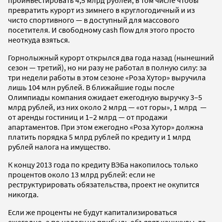
превратить курорт из зимнего в круглогодичный и из
чисто спортивного — в доступный для массового
посетителя. И свободному cash flow для этого просто
неоткуда взяться.
Горнолыжный курорт открылся два года назад (нынешний
сезон — третий), но ни разу не работал в полную силу: за
три недели работы в этом сезоне «Роза Хутор» выручила
лишь 104 млн рублей. В ближайшие годы после
Олимпиады компания ожидает ежегодную выручку 3–5
млрд рублей, из них около 2 млрд — «от горы», 1 млрд —
от аренды гостиниц и 1–2 млрд — от продажи
апартаментов. При этом ежегодно «Роза Хутор» должна
платить порядка 5 млрд рублей по кредиту и 1 млрд
рублей налога на имущество.
К концу 2013 года по кредиту ВЭБа накопилось только
процентов около 13 млрд рублей: если не
реструктурировать обязательства, проект не окупится
никогда.
Если же проценты не будут капитализироваться
ежегодно, а по налогу на прибыль объявят каникулы, то