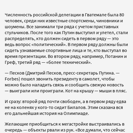
Численность российской делегации в Гватемале была 80
человек, среди них известные спортсмены, чиновники и
шоумены. Все занимали три ряда с учетом приставных
стульчиков. После того как Путин выступил и улетел, стали
распределять, кто должен сидеть в первом ряду — это
ведь вопрос «политический». В первом ряду должны были
сидеть узнаваемые спортивные лица и те, кто выступал во
время презентации. Во втором ряду, например, Потанин и
Греф, третий ряд — «более технический».
— Песков (Дмитрий Песков, пресс-секретарь Путина. —
Forbes) пошел звонить президенту в самолет, чтобы
можно было наладить связь и сообщить свежую новость
— выиграли или проиграли. Кот на крышу — мыши в пляс.
И сразу: второй ряд почти свободен, а в первом ряду едва
не на коленях у кого-то сидит Билалов. Этим сказана вся
его дальнейшая история на Олимпиаде.
Желающие приобщиться к мегастройке выстраивались в
очередь — объекты рвали из рук. «Все думали, что сейчас