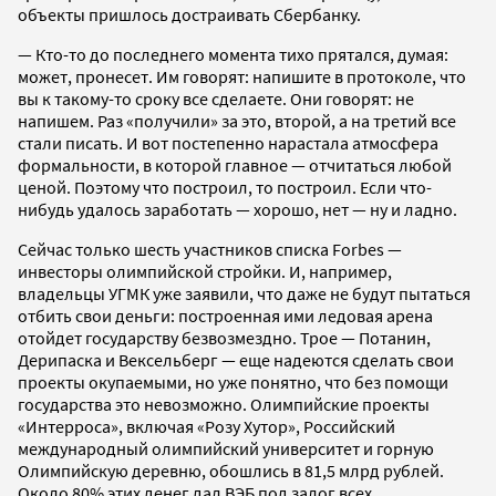
объекты пришлось достраивать Сбербанку.
— Кто-то до последнего момента тихо прятался, думая:
может, пронесет. Им говорят: напишите в протоколе, что
вы к такому-то сроку все сделаете. Они говорят: не
напишем. Раз «получили» за это, второй, а на третий все
стали писать. И вот постепенно нарастала атмосфера
формальности, в которой главное — отчитаться любой
ценой. Поэтому что построил, то построил. Если что-
нибудь удалось заработать — хорошо, нет — ну и ладно.
Сейчас только шесть участников списка Forbes —
инвесторы олимпийской стройки. И, например,
владельцы УГМК уже заявили, что даже не будут пытаться
отбить свои деньги: построенная ими ледовая арена
отойдет государству безвозмездно. Трое — Потанин,
Дерипаска и Вексельберг — еще надеются сделать свои
проекты окупаемыми, но уже понятно, что без помощи
государства это невозможно. Олимпийские проекты
«Интерроса», включая «Розу Хутор», Российский
международный олимпийский университет и горную
Олимпийскую деревню, обошлись в 81,5 млрд рублей.
Около 80% этих денег дал ВЭБ под залог всех