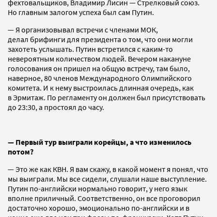
фехтовальщиков, Владимир Лисин — Стрелковый союз.
Но главным залогом успеха был сам Путин.
— Я организовывал встречи с членами МОК,
делал брифинги для президента о том, что они могли
захотеть услышать. Путин встретился с каким-то
невероятным количеством людей. Вечером накануне
голосования он пришел на общую встречу, там было,
наверное, 80 членов Международного Олимпийского
комитета. И к нему выстроилась длинная очередь, как
в Эрмитаж. По регламенту он должен был присутствовать
до 23:30, а простоял до часу.
— Первый тур выиграли корейцы, а что изменилось
потом?
— Это же как КВН. Я вам скажу, в какой момент я понял, что
мы выиграли. Мы все сидели, слушали наше выступление.
Путин по-английски нормально говорит, у него язык
вполне приличный. Соответственно, он все проговорил
достаточно хорошо, эмоционально по-английски и в