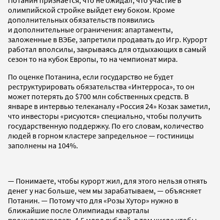
олимпийской стройке выйдет ему боком. Кроме
дополнительных обязательств появились
и дополнительные ограничения: апартаменты,
заложенные в ВЭБе, запретили продавать до Игр. Курорт
работал вполсилы, закрываясь для отдыхающих в самый
сезон то на кубок Европы, то на чемпионат мира.
По оценке Потанина, если государство не будет
реструктурировать обязательства «Интерроса», то он
может потерять до $700 млн собственных средств. В
январе в интервью телеканалу «Россия 24» Козак заметил,
что инвесторы «рисуются» специально, чтобы получить
государственную поддержку. По его словам, количество
людей в горном кластере запредельное — гостиницы
заполнены на 104%.
— Понимаете, чтобы курорт жил, для этого нельзя отнять
денег у нас больше, чем мы зарабатываем, — объясняет
Потанин. — Потому что для «Розы Хутор» нужно в
ближайшие после Олимпиады кварталы
проинвестировать 4,5 млрд рублей, в том числе чтобы