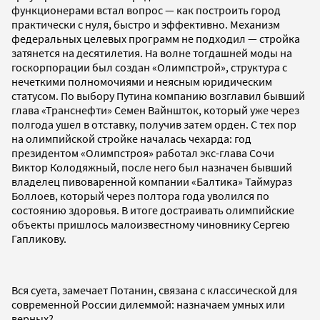
функционерами встал вопрос — как построить город
практически с нуля, быстро и эффективно. Механизм
федеральных целевых программ не подходил — стройка
затянется на десятилетия. На волне тогдашней моды на
госкорпорации был создан «Олимпстрой», структура с
нечеткими полномочиями и неясным юридическим
статусом. По выбору Путина компанию возглавил бывший
глава «Транснефти» Семен Вайншток, который уже через
полгода ушел в отставку, получив затем орден. С тех пор
на олимпийской стройке началась чехарда: год
президентом «Олимпстроя» работал экс-глава Сочи
Виктор Колодяжный, после него был назначен бывший
владелец пивоваренной компании «Балтика» Таймураз
Боллоев, который через полтора года уволился по
состоянию здоровья. В итоге достраивать олимпийские
объекты пришлось малоизвестному чиновнику Сергею
Гапликову.
Вся суета, замечает Потанин, связана с классической для
современной России дилеммой: назначаем умных или
верных?