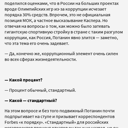
поделился оценками, что в России на больших проектах
вроде Олимпийских игр из-за коррупции исчезает
порядка 30% средств. Впрочем, это не официальная
позиция МОК, а частное высказывание Каспера. Но
отвечая на вопросы о том, как можно было затевать
гигантскую спортивную стройку в стране с таким разгулом
коррупции, как Россия, Потанин явно злится — заметно,
что эта тема его очень задевает.
— Да, конечно же, коррупционный элемент очень силен
во всех сферах жизнедеятельности.
— Какой процент?
— Процент обычный, стандартный.
— Какой — стандартный?
На этом вопросе и без того подвижный Потанин почти
подпрыгивает на стуле и призывает корреспондентов
Forbes «к порядку». «Стандартный» для российских
мегапроектов процент откатов он так и не назвал, но он