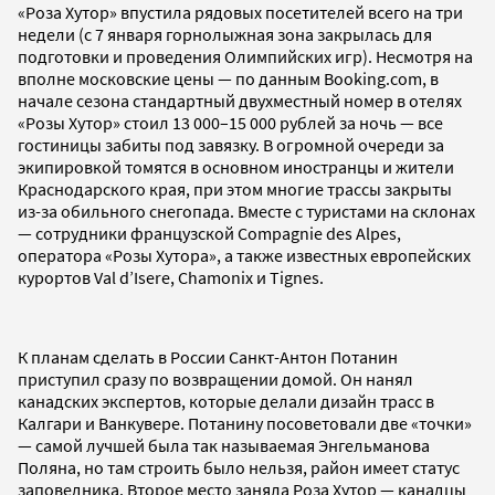
«Роза Хутор» впустила рядовых посетителей всего на три
недели (с 7 января горнолыжная зона закрылась для
подготовки и проведения Олимпийских игр). Несмотря на
вполне московские цены — по данным Booking.com, в
начале сезона стандартный двухместный номер в отелях
«Розы Хутор» стоил 13 000–15 000 рублей за ночь — все
гостиницы забиты под завязку. В огромной очереди за
экипировкой томятся в основном иностранцы и жители
Краснодарского края, при этом многие трассы закрыты
из-за обильного снегопада. Вместе с туристами на склонах
— сотрудники французской Compagnie des Alpes,
оператора «Розы Хутора», а также известных европейских
курортов Val d’Isere, Chamonix и Tignes.
К планам сделать в России Санкт-Антон Потанин
приступил сразу по возвращении домой. Он нанял
канадских экспертов, которые делали дизайн трасс в
Калгари и Ванкувере. Потанину посоветовали две «точки»
— самой лучшей была так называемая Энгельманова
Поляна, но там строить было нельзя, район имеет статус
заповедника. Второе место заняла Роза Хутор — канадцы