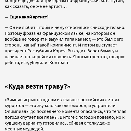
конце еще две или три фразы по-французски. Хотя Путин,
как сказать, он же не артист…
— Еще какой артист!
— Он не любит, чтобы к нему относились снисходительно.
Поэтому фраза на французском языке, на котором он
вообще не говорит и выучил типа как мог, — это был с его
стороны явный такой комплимент. И потом выступает
президент Республики Корея. Выходит, берет бумагу и
начинает по-корейски говорить. Я посмотрел это, говорю:
ребята, всё, убедили. Контраст.
«Куда везти траву?»
«Зимние игры» на одном из главных российских летних
курортов — это звучало как оксюморон, и устроители
Олимпиады до последнего момента опасались, что теплая
погода спутает все планы. В итоге с погодой повезло, но к
худшему варианту готовились, сбивая с толку даже
местных медведей.