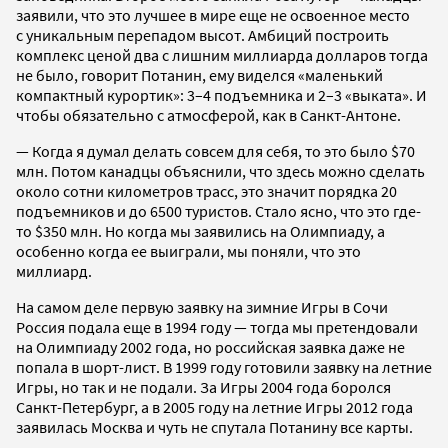
заявили, что это лучшее в мире еще не освоенное место
с уникальным перепадом высот. Амбиций построить
комплекс ценой два с лишним миллиарда долларов тогда
не было, говорит Потанин, ему виделся «маленький
компактный курортик»: 3–4 подъемника и 2–3 «выката». И
чтобы обязательно с атмосферой, как в Санкт-Антоне.
— Когда я думал делать совсем для себя, то это было $70
млн. Потом канадцы объяснили, что здесь можно сделать
около сотни километров трасс, это значит порядка 20
подъемников и до 6500 туристов. Стало ясно, что это где-
то $350 млн. Но когда мы заявились на Олимпиаду, а
особенно когда ее выиграли, мы поняли, что это
миллиард.
На самом деле первую заявку на зимние Игры в Сочи
Россия подала еще в 1994 году — тогда мы претендовали
на Олимпиаду 2002 года, но российская заявка даже не
попала в шорт-лист. В 1999 году готовили заявку на летние
Игры, но так и не подали. За Игры 2004 года боролся
Санкт-Петербург, а в 2005 году на летние Игры 2012 года
заявилась Москва и чуть не спутала Потанину все карты.