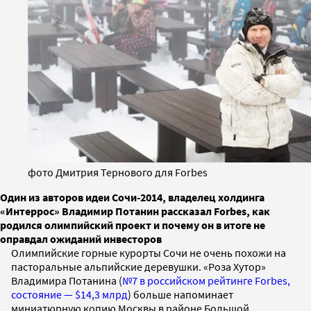
фото Дмитрия Тернового для Forbes
Один из авторов идеи Сочи-2014, владелец холдинга
«Интеррос» Владимир Потанин рассказал Forbes, как
родился олимпийский проект и почему он в итоге не
оправдал ожиданий инвесторов
Олимпийские горные курорты Сочи не очень похожи на
пасторальные альпийские деревушки. «Роза Хутор»
Владимира Потанина (
№7 в российском рейтинге Forbes,
состояние — $14,3 млрд
) больше напоминает
миниатюрную копию Москвы в районе Большой