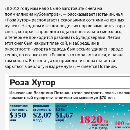
«В 2012 году нам надо было заготовить снега на
полмиллиона кубометров», — рассказывает Потанин, чья
«Роза Хутор» располагает несколькими сотнями «снежных
пушек». На одном из склонов до сих пор возвышается гора
снега, которая с прошлого года основательно смерзлась,
и теперь ее приходится разбивать бульдозерами. Летом
этот снег был накрыт пленкой, и забредший в
окрестности курорта медведь был весьма удивлен: вроде
тепло, но вот же снег. «Решил, что пора ложиться, и начал
там копать. Его гонят, а он приходит и снова пытается
зарыться в берлогу и вздремнуть», — смеется Потанин.