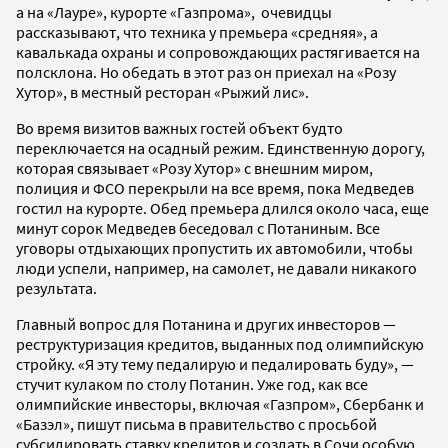
а на «Лауре», курорте «Газпрома», очевидцы
рассказывают, что техника у премьера «средняя», а
кавалькада охраны и сопровождающих растягивается на
полсклона. Но обедать в этот раз он приехал на «Розу
Хутор», в местный ресторан «Рыжий лис».
Во время визитов важных гостей объект будто
переключается на осадный режим. Единственную дорогу,
которая связывает «Розу Хутор» с внешним миром,
полиция и ФСО перекрыли на все время, пока Медведев
гостил на курорте. Обед премьера длился около часа, еще
минут сорок Медведев беседовал с Потаниным. Все
уговоры отдыхающих пропустить их автомобили, чтобы
люди успели, например, на самолет, не давали никакого
результата.
Главный вопрос для Потанина и других инвесторов —
реструктуризация кредитов, выданных под олимпийскую
стройку. «Я эту тему педалирую и педалировать буду», —
стучит кулаком по столу Потанин. Уже год, как все
олимпийские инвесторы, включая «Газпром», Сбербанк и
«Базэл», пишут письма в правительство с просьбой
субсидировать ставку кредитов и создать в Сочи особую