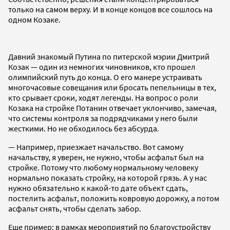
только на самом верху. И в конце концов все сошлось на
одном Козаке.
Давний знакомый Путина по питерской мэрии Дмитрий
Козак — один из немногих чиновников, кто прошел
олимпийский путь до конца. О его манере устраивать
многочасовые совещания или бросать пепельницы в тех,
кто срывает сроки, ходят легенды. На вопрос о роли
Козака на стройке Потанин отвечает уклончиво, замечая,
что системы контроля за подрядчиками у него были
жесткими. Но не обходилось без абсурда.
— Например, приезжает начальство. Вот самому
начальству, я уверен, не нужно, чтобы асфальт был на
стройке. Потому что любому нормальному человеку
нормально показать стройку, на которой грязь. А у нас
нужно обязательно к какой-то дате объект сдать,
постелить асфальт, положить ковровую дорожку, а потом
асфальт снять, чтобы сделать забор.
Еще пример: в рамках мероприятий по благоустройству