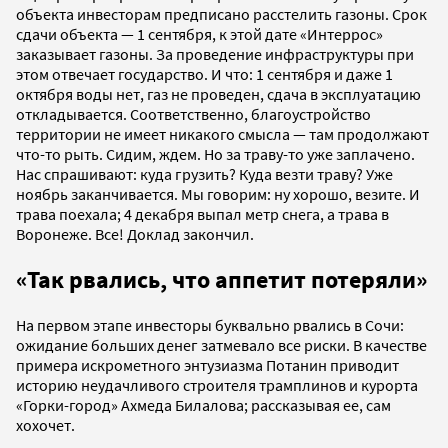
объекта инвесторам предписано расстелить газоны. Срок
сдачи объекта — 1 сентября, к этой дате «Интеррос»
заказывает газоны. За проведение инфраструктуры при
этом отвечает государство. И что: 1 сентября и даже 1
октября воды нет, газ не проведен, сдача в эксплуатацию
откладывается. Соответственно, благоустройство
территории не имеет никакого смысла — там продолжают
что-то рыть. Сидим, ждем. Но за траву-то уже заплачено.
Нас спрашивают: куда грузить? Куда везти траву? Уже
ноябрь заканчивается. Мы говорим: ну хорошо, везите. И
трава поехала; 4 декабря выпал метр снега, а трава в
Воронеже. Все! Доклад закончил.
«Так рвались, что аппетит потеряли»
На первом этапе инвесторы буквально рвались в Сочи:
ожидание больших денег затмевало все риски. В качестве
примера искрометного энтузиазма Потанин приводит
историю неудачливого строителя трамплинов и курорта
«Горки-город» Ахмеда Билалова; рассказывая ее, сам
хохочет.