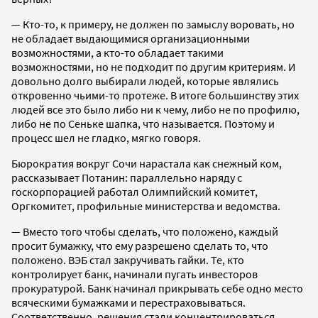
— Кто-то, к примеру, не должен по замыслу воровать, но
не обладает выдающимися организационными
возможностями, а кто-то обладает такими
возможностями, но не подходит по другим критериям. И
довольно долго выбирали людей, которые являлись
откровенно чьими-то протеже. В итоге большинству этих
людей все это было либо ни к чему, либо не по профилю,
либо не по Сеньке шапка, что называется. Поэтому и
процесс шел не гладко, мягко говоря.
Бюрократия вокруг Сочи нарастала как снежный ком,
рассказывает Потанин: параллельно наряду с
госкорпорацией работал Олимпийский комитет,
Оргкомитет, профильные министерства и ведомства.
— Вместо того чтобы сделать, что положено, каждый
просит бумажку, что ему разрешено сделать то, что
положено. ВЭБ стал закручивать гайки. Те, кто
контролирует банк, начинали пугать инвесторов
прокуратурой. Банк начинал прикрывать себе одно место
всяческими бумажками и перестраховываться.
Соответственно, решения стали концентрироваться