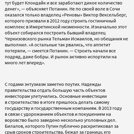
тут будет Клондайк и все заработают дикое количество
денег», — объясняет Потанин. Не по своей воле в Сочи
оказался только владелец «Реновы» Виктор Вексельберг,
которого призвали в 2012 году строить гостиничный
комплекс в Имеретинской низменности. Изначально этот
объект собирался построить бывший владелец
Черкизовского рынка Тельман Исмаилов, но обещания не
выполнил. «А остальные так рвались, что аппетит
потеряли, — смеется Потанин. — Строить начали все
подряд, даже бобры. И рынок активно испортили на
много лет вперед».
С годами энтузиазм заметно поутих. Надежды
правительства отдать большую часть объектов
инвесторам улетучились. Основные инвестиции
в строительство в итоге пришлось делать самому
государству и государственным компаниям. В 2013 году
в связи с удорожанием объектов и покушением на
воровство было заведено несколько уголовных дел.
Билалов, которого Путин публично раскритиковал за
срыв сроков строительства, бежал за границу, его