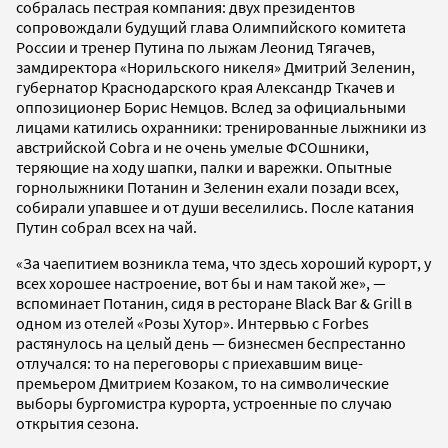
собралась пестрая компания: двух президентов
сопровождали будущий глава Олимпийского комитета
России и тренер Путина по лыжам Леонид Тягачев,
замдиректора «Норильского никеля» Дмитрий Зеленин,
губернатор Краснодарского края Александр Ткачев и
оппозиционер Борис Немцов. Вслед за официальными
лицами катились охранники: тренированные лыжники из
австрийской Cobra и не очень умелые ФСОшники,
теряющие на ходу шапки, палки и варежки. Опытные
горнолыжники Потанин и Зеленин ехали позади всех,
собирали упавшее и от души веселились. После катания
Путин собрал всех на чай.
«За чаепитием возникла тема, что здесь хороший курорт, у
всех хорошее настроение, вот бы и нам такой же», —
вспоминает Потанин, сидя в ресторане Black Bar & Grill в
одном из отелей «Розы Хутор». Интервью с Forbes
растянулось на целый день — бизнесмен беспрестанно
отлучался: то на переговоры с приехавшим вице-
премьером Дмитрием Козаком, то на символические
выборы бургомистра курорта, устроенные по случаю
открытия сезона.