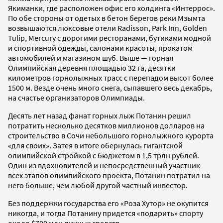
Якиманки, где расположен офис его холдинга «Интеррос».
По обе стороны от одетых в бетон берегов реки Мзымта
возвышаются люксовые отели Radisson, Park Inn, Golden
Tulip, Mercury c дорогими ресторанами, бутиками модной
и спортивной одежды, салонами красоты, прокатом
автомобилей и магазином шуб. Выше — горная
Олимпийская деревня площадью 32 га, десятки
километров горнолыжных трасс с перепадом высот более
1500 м. Везде очень много снега, сыпавшего весь декабрь,
на счастье организаторов Олимпиады.
Десять лет назад фанат горных лыж Потанин решил
потратить несколько десятков миллионов долларов на
строительство в Сочи небольшого горнолыжного курорта
«для своих». Затея в итоге обернулась гигантской
олимпийской стройкой с бюджетом в 1,5 трлн рублей.
Один из вдохновителей и непосредственный участник
всех этапов олимпийского проекта, Потанин потратил на
него больше, чем любой другой частный инвестор.
Без поддержки государства его «Роза Хутор» не окупится
никогда, и тогда Потанину придется «подарить» спорту
около $700 млн личных средств.