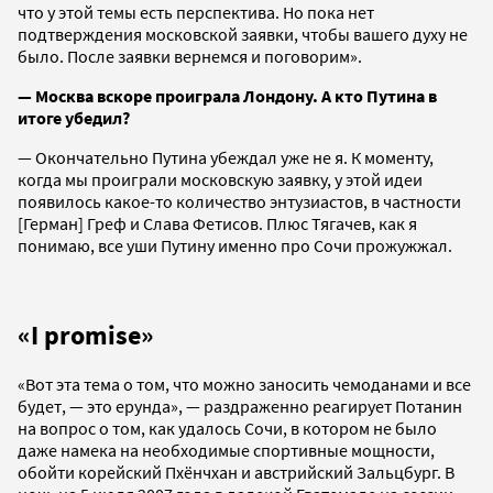
что у этой темы есть перспектива. Но пока нет
подтверждения московской заявки, чтобы вашего духу не
было. После заявки вернемся и поговорим».
— Москва вскоре проиграла Лондону. А кто Путина в
итоге убедил?
— Окончательно Путина убеждал уже не я. К моменту,
когда мы проиграли московскую заявку, у этой идеи
появилось какое-то количество энтузиастов, в частности
[Герман] Греф и Слава Фетисов. Плюс Тягачев, как я
понимаю, все уши Путину именно про Сочи прожужжал.
«I promise»
«Вот эта тема о том, что можно заносить чемоданами и все
будет, — это ерунда», — раздраженно реагирует Потанин
на вопрос о том, как удалось Сочи, в котором не было
даже намека на необходимые спортивные мощности,
обойти корейский Пхёнчхан и австрийский Зальцбург. В