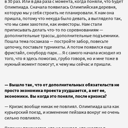
в 30 раз. Или в два раза с момента, когда поняли, что будет
Олимпиада. Сначала появилась Олимпийская деревня,
которую мы у себя строить не планировали. К нам она
пришла, потому что некуда было девать, а выглядело так,
что мы сами захотели, как инвесторы. Нам стали
приписывать делать что-то по соревнованиям —
дополнительные трассы, дополнительные подъемники.
Пошла тема госзаказа — постройте забор, повесьте
цепочку, поставьте турникеты. А потом появился еще
фристайл, сноуборд-парк… Я с самого начала исходил из
того, что я здесь помогаю, грубо говоря, но и мне тоже в
нужный момент помогут, к чему мы сейчас и пришли.
— Вышло так, что от дополнительных обязательств не
просто экономика проекта ухудшается, а нет ее,
экономики. Вы когда это поняли, после кризиса?
— Кризис вообще никак не повлиял. Олимпиада шла как
курьерский поезд, и изменение пейзажа вокруг не очень
сильно повлияло.
Потанин признается, что не ожидал, что участие в