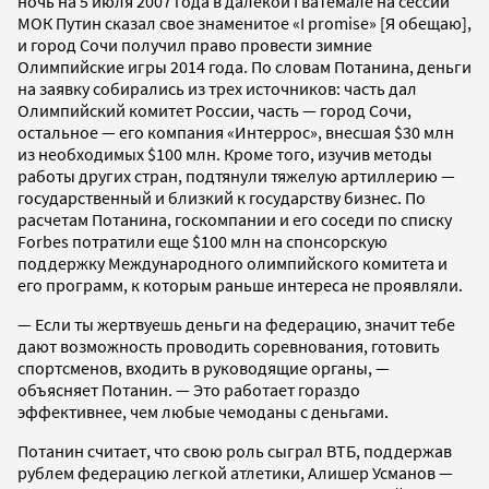
ночь на 5 июля 2007 года в далекой Гватемале на сессии
МОК Путин сказал свое знаменитое «I promise» [Я обещаю],
и город Сочи получил право провести зимние
Олимпийские игры 2014 года. По словам Потанина, деньги
на заявку собирались из трех источников: часть дал
Олимпийский комитет России, часть — город Сочи,
остальное — его компания «Интеррос», внесшая $30 млн
из необходимых $100 млн. Кроме того, изучив методы
работы других стран, подтянули тяжелую артиллерию —
государственный и близкий к государству бизнес. По
расчетам Потанина, госкомпании и его соседи по списку
Forbes потратили еще $100 млн на спонсорскую
поддержку Международного олимпийского комитета и
его программ, к которым раньше интереса не проявляли.
— Если ты жертвуешь деньги на федерацию, значит тебе
дают возможность проводить соревнования, готовить
спортсменов, входить в руководящие органы, —
объясняет Потанин. — Это работает гораздо
эффективнее, чем любые чемоданы с деньгами.
Потанин считает, что свою роль сыграл ВТБ, поддержав
рублем федерацию легкой атлетики, Алишер Усманов —