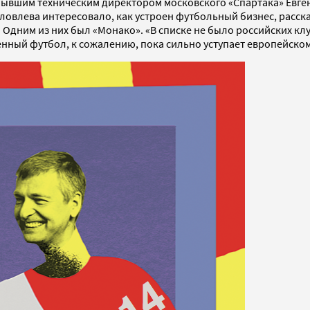
 бывшим техническим директором московского «Спартака» Евг
овлева интересовало, как устроен футбольный бизнес, расск
 Одним из них был «Монако». «В списке не было российских кл
венный футбол, к сожалению, пока сильно уступает европейском