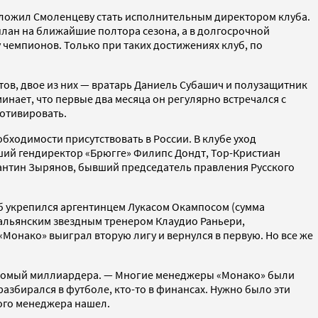
едложил Смоленцеву стать исполнительным директором клуба.
 план на ближайшие полтора сезона, а в долгосрочной
 чемпионов. Только при таких достижениях клуб, по
тов, двое из них — вратарь Даниель Субашич и полузащитник
нает, что первые два месяца он регулярно встречался с
мотивировать.
обходимости присутствовать в России. В клубе уход
ший гендиректор «Брюгге» Филипс Дондт, Тор-Кристиан
тантин Зырянов, бывший председатель правления Русского
уб укрепился аргентинцем Лукасом Окампосом (сумма
итальянским звездным тренером Клаудио Раньери,
 «Монако» выиграл вторую лигу и вернулся в первую. Но все же
знакомый миллиардера. — Многие менеджеры «Монако» были
азбирался в футболе, кто-то в финансах. Нужно было эти
ого менеджера нашел.