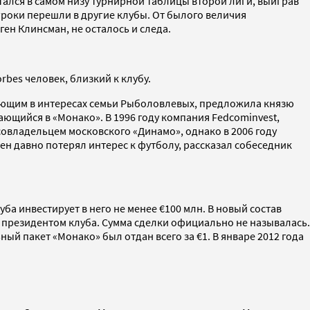
тался в самом низу турнирной таблицы второй лиги, выиграв
игроки перешли в другие клубы. От былого величия
ен Клинсман, не осталось и следа.
bes человек, близкий к клубу.
твующим в интересах семьи Рыболовлевых, предложила князю
ающийся в «Монако». В 1996 году компания Fedcominvest,
овладельцем московского «Динамо», однако в 2006 году
мен давно потерял интерес к футболу, рассказал собеседник
ба инвестирует в него не менее €100 млн. В новый состав
 президентом клуба. Сумма сделки официально не называлась.
ый пакет «Монако» был отдан всего за €1. В январе 2012 года