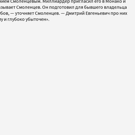
ением Смоленцевым. Миллиардер пригласил его в Монако и
азывает Смоленцев. Он подготовил для бывшего владельца
убов, — уточняет Смоленцев. — Дмитрий Евгеньевич про них
у и глубоко убыточен».