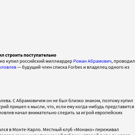
ил строить поступательно
авно купил российский миллиардер
Роман Абрамович
, проводил
оловлев
— будущий член списка Forbes и владелец одного из
лева. С Абрамовичем он не был близко знаком, поэтому купил
рий пришел к мысли, что, если ему когда-нибудь представится
оловлев начал внимательно следить за игрой европейских
рался в Монте-Карло. Местный клуб «Монако» переживал