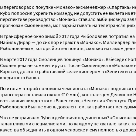
В переговорах о покупке «Монако» экс-менеджер «Спартака» н
Rybo попросил укрепить команду, не допустить ее вылета из 
перспективе руководство «Монако» ставило амбициозную задач
прогнозам Смоленцева, мог зарабатывать на телетрансляциях
В трансферное окно зимой 2012 года Рыболовлев потратил на 
Набиль Дирар — до сих пор играют в «Монако». Миллиардер ли
Рыболовлевым, который хотел понять, сколько на самом деле с
В марте 2012 года Смоленцев покинул «Монако». В беседе с For
Смоленцева не комментируют. После Смоленцева в «Монако» н
Карлсен, до этого работавший селекционером в «Зените» и с
кредитного банка.
По итогам второй половины чемпионата «Монако» поднялся с 
трансфера составила около €10 млн), конголезцем Делвином Н
возглавлявшим до этого «Валенсию», «Челси» и «Ювентус». Прих
Рыболовлев был не очень доволен тем, как работает менеджме
Что не устраивало Rybo в действиях подчиненных? «Он искал
талантливыми специалистами, но каждому не хватало каких-то 
качества объединить в одном человеке и ему полностью дове