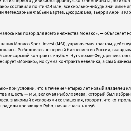
етел из первого дивизиона французского чемпионата, но и бол
онако» составили почти €14 млн, все сколько-нибудь значимые 
и легендарные Фабьен Бартез, Джордж Веа, Тьерри Анри и Юрг
алось как позор для всего княжества Монако», — объясняет For
мпания Monaco Sport Invest (MSI), управляемая трастом, дейс
 боялась. Рыболовлев не первый бизнесмен из России, вкладыв
понсорский контракт с клубом. Чуть позже Федорычев стал с
нсирует «Монако», но сумма контракта невелика, а сам бизнес
о» при условии, что в течение четырех лет новый владелец клу
тва и шесть — MSI, включая Рыболовлева, который был избран
век, знакомый с условиями соглашения, говорит, что контрольн
градили прозвищем Rybo, начал спасать клуб.