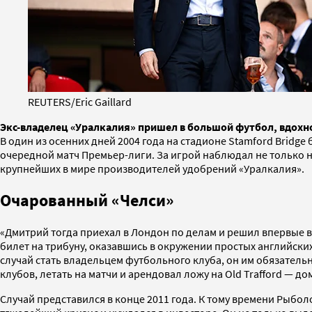
REUTERS/Eric Gaillard
Экс-владелец «Уралкалия» пришел в большой футбол, вдохн
В один из осенних дней 2004 года на стадионе Stamford Brid
очередной матч Премьер-лиги. За игрой наблюдал не только 
крупнейших в мире производителей удобрений «Уралкалия».
Очарованный «Челси»
«Дмитрий тогда приехал в Лондон по делам и решил впервые в
билет на трибуну, оказавшись в окружении простых английски
случай стать владельцем футбольного клуба, он им обязатель
клубов, летать на матчи и арендовал ложу на Old Trafford — д
Случай представился в конце 2011 года. К тому времени Рыб