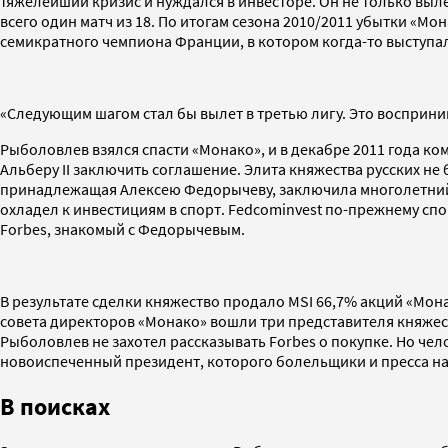
тяжелейший кризис и нуждался в инвесторе. Он не только выл
всего один матч из 18. По итогам сезона 2010/2011 убытки «М
семикратного чемпиона Франции, в котором когда-то выступал
«Следующим шагом стал бы вылет в третью лигу. Это восприним
Рыболовлев взялся спасти «Монако», и в декабре 2011 года ко
Альберу II заключить соглашение. Элита княжества русских не
принадлежащая Алексею Федорычеву, заключила многолетний с
охладел к инвестициям в спорт. Fedcominvest по-прежнему спо
Forbes, знакомый с Федорычевым.
В результате сделки княжество продало MSI 66,7% акций «Монак
совета директоров «Монако» вошли три представителя княжес
Рыболовлев не захотел рассказывать Forbes о покупке. Но чело
новоиспеченный президент, которого болельщики и пресса на
В поисках