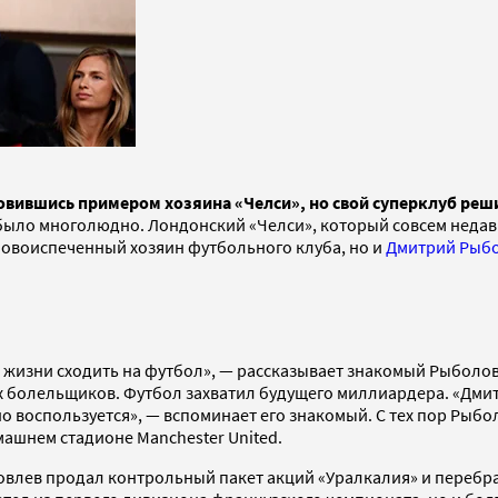
овившись примером хозяина «Челси», но свой суперклуб реш
ge было многолюдно. Лондонский «Челси», который совсем нед
новоиспеченный хозяин футбольного клуба, но и
Дмитрий Рыб
 жизни сходить на футбол», — рассказывает знакомый Рыболов
х болельщиков. Футбол захватил будущего миллиардера. «Дмит
но воспользуется», — вспоминает его знакомый. С тех пор Рыб
омашнем стадионе Manchester United.
оловлев продал контрольный пакет акций «Уралкалия» и переб