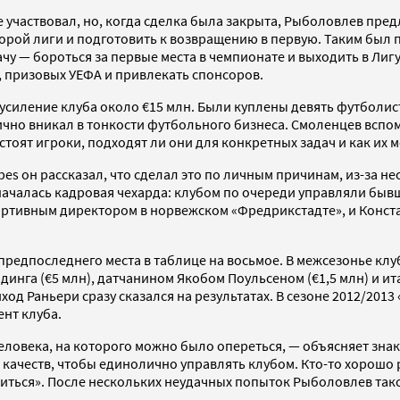
е участвовал, но, когда сделка была закрыта, Рыболовлев пр
второй лиги и подготовить к возвращению в первую. Таким был
у — бороться за первые места в чемпионате и выходить в Лигу
, призовых УЕФА и привлекать спонсоров.
усиление клуба около €15 млн. Были куплены девять футболис
чно вникал в тонкости футбольного бизнеса. Смоленцев вспоми
тоят игроки, подходят ли они для конкретных задач и как их 
bes он рассказал, что сделал это по личным причинам, из-за не
ачалась кадровая чехарда: клубом по очереди управляли быв
портивным директором в норвежском «Фредрикстадте», и Конс
предпоследнего места в таблице на восьмое. В межсезонье кл
динга (€5 млн), датчанином Якобом Поульсеном (€1,5 млн) и 
од Раньери сразу сказался на результатах. В сезоне 2012/2013
нт клуба.
 человека, на которого можно было опереться, — объясняет 
качеств, чтобы единолично управлять клубом. Кто-то хорошо р
риться». После нескольких неудачных попыток Рыболовлев так