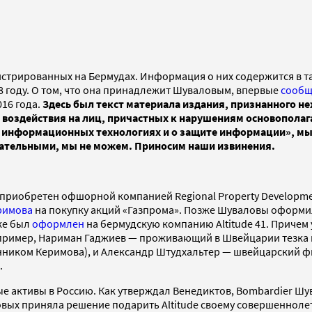
егистрированных на Бермудах. Информация о них содержится в
08 году. О том, что она принадлежит Шуваловым, впервые
сооб
016 года.
Здесь был текст материала издания, признанного не
рах воздействия на лиц, причастных к нарушениям основопола
, информационных технологиях и о защите информации», мы 
ательными, мы не можем. Приносим наши извинения.
л приобретен офшорной компанией Regional Property Developme
римова
на покупку акций «Газпрома». Позже Шуваловы оформили
кже был
оформлен
на бермудскую компанию Altitude 41. Причем
апример, Нариман Гаджиев — проживающий в Швейцарии тезка
нником Керимова), и Александр Штудхальтер — швейцарский фин
.
е активы в Россию. Как утверждал Венедиктов, Bombardier Шув
овых приняла решение подарить Altitude своему совершенноле