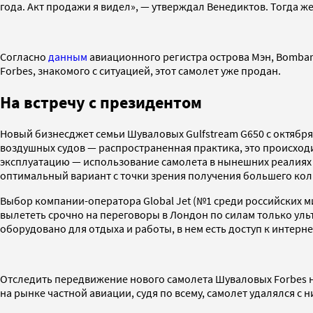
года. Акт продажи я видел», — утверждал Венедиктов. Тогда же
Согласно
данным
авиационного регистра острова Мэн, Bombardi
Forbes, знакомого с ситуацией, этот самолет уже продан.
На встречу с президентом
Новый бизнесджет семьи Шуваловых Gulfstream G650 с октября
воздушных судов — распространенная практика, это происходи
эксплуатацию — использование самолета в нынешних реалиях с
оптимальный вариант с точки зрения получения большего коли
Выбор компании-оператора Global Jet (№1 среди российских ми
вылететь срочно на переговоры в Лондон по силам только уль
оборудовано для отдыха и работы, в нем есть доступ к интерн
Отследить передвижение нового самолета Шуваловых Forbes не
на рынке частной авиации, судя по всему, самолет удалялся с н