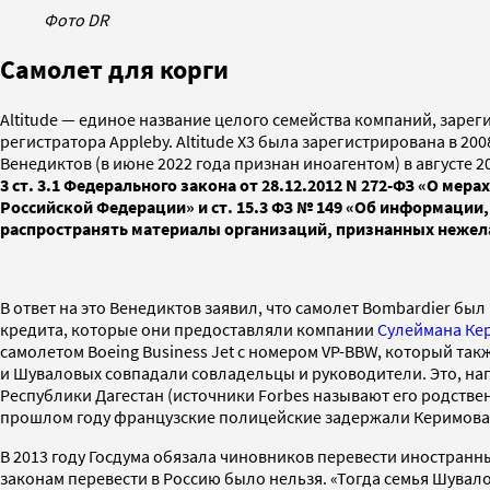
Фото DR
Самолет для корги
Altitude — единое название целого семейства компаний, зар
регистратора Appleby. Altitude X3 была зарегистрирована в 20
Венедиктов (в июне 2022 года признан иноагентом) в августе 2
3 ст. 3.1 Федерального закона от 28.12.2012 N 272-ФЗ «О ме
Российской Федерации» и ст. 15.3 ФЗ № 149 «Об информации
распространять материалы организаций, признанных нежел
В ответ на это Венедиктов заявил, что самолет Bombardier бы
кредита, которые они предоставляли компании
Сулеймана Ке
самолетом Boeing Business Jet с номером VP-BBW, который та
и Шуваловых совпадали совладельцы и руководители. Это, н
Республики Дагестан (источники Forbes называют его родстве
прошлом году французские полицейские задержали Керимова
В 2013 году Госдума обязала чиновников перевести иностранны
законам перевести в Россию было нельзя. «Тогда семья Шувал