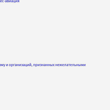
ес-авиация
изму и организаций, признанных нежелательными