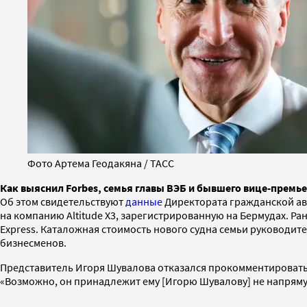
Фото Артема Геодакяна / ТАСС
Как выяснил Forbes, семья главы ВЭБ и бывшего вице-премь
Об этом свидетельствуют
данные
Директората гражданской ави
на компанию Altitude X3, зарегистрированную на Бермудах. 
Express. Каталожная стоимость нового судна семьи руководител
бизнесменов.
Представитель Игоря Шувалова отказался прокомментировать 
«Возможно, он принадлежит ему [Игорю Шувалову] не напрямую