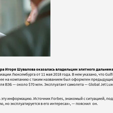
ера Игоря Шувалова оказалась владельцем элитного дальнема
ации Люксембурга от 11 мая 2018 года. В нем указано, что G
Ранее на компанию с таким названием был оформлен предыдущи
я ВЭБ — около $70 млн. Эксплуатант самолета — Global Jet Luxe
эту информацию. Источник Forbes, знакомый с ситуацией, под
, но эксплуатируется в его интересах», — пояснил он.