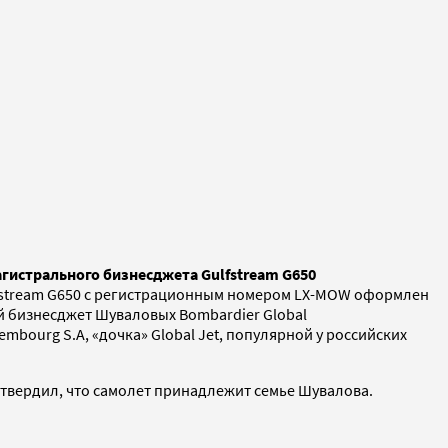
гистрального бизнесджета Gulfstream G650
ulfstream G650 c регистрационным номером LX-MOW оформлен
й бизнесджет Шуваловых Bombardier Global
mbourg S.A, «дочка» Global Jet, популярной у российских
твердил, что самолет принадлежит семье Шувалова.