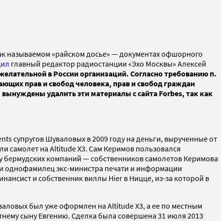
 так называемом «райском досье» — документах офшорного
щил
главный редактор радиостанции «Эхо Москвы» Алексей
желательной в России организаций. Согласно требованию п.
гающих прав и свобод человека, прав и свобод граждан
вынуждены удалить эти материалы с сайта Forbes, так как
nts супругов Шуваловых в 2009 году на деньги, вырученные от
 самолет на Altitude X3. Сам Керимов пользовался
 у бермудских компаний — собственников самолетов Керимова
 и однофамилец экс-министра печати и информации
ансист и собственник виллы Hier в Ницце, из-за которой в
аловых был уже оформлен на Altitude X3, а ее по местным
тнему сыну Евгению. Сделка была совершена 31 июля 2013