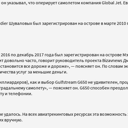
 он указывал, что оперирует самолетом компания Global Jet. Е
er Шуваловых был зарегистрирован на острове в марте 2010 год
 2016 по декабрь 2017 года был зарегистрирован на острове М
т довольно часто, говорит руководитель проекта Bizavnews Д
тановится все дороже и дороже», — поясняет он. По словам э
чества услуг за меньшие деньги.
ллиардеров), как и выбор Gulfstream G650 не удивителен, про
традальнему самолету», — поясняет он. G650 способен преодол
ету и телефонии.
 удалось. На всех авиатрекинговых ресурсах эта возможность
их вручную.