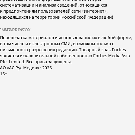
систематизации и анализа сведений, относящихся
к предпочтениям пользователей сети «Интернет»,
находящихся на территории Российской Федерации)
СМИ2
SPARROW
INFOX
Перепечатка материалов и использование их в любой форме,
в том числе и в электронных СМИ, возможны только с
письменного разрешения редакции. Товарный знак Forbes
является исключительной собственностью Forbes Media Asia
Pte. Limited. Все права защищены.
AO «АС Рус Медиа»
·
2026
16+