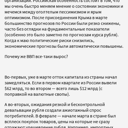
организаций. Российская особенность состоит в том, что
мы очень быстро меняем мнение о состоянии экономики и
мечемся между оголтелым пессимизмом и ярым
оптимизмом. После присоединения Крыма в марте
большинство прогнозов по России были резко снижены,
часто без оглядки на фундаментальные показатели
(особенно это было заметно по прогнозам курса рубля).
Когда к маю политические риски снизились,
экономические прогнозы были автоматически повышены.
Почему же ВВП все-таки вырос?
Во-первых, уже в марте отток капитала из страны начал
замедляться. Если в первом квартале из России вывели
$62 млрд, то во втором — всего лишь $12 млрд (с
поправкой на валютные свопы).
А во-вторых, ожидания резкой и бесконтрольной
девальвации рубля создали ажиотажный спрос
потребителей. В феврале — начале марта в стране был
всплеск покупок товаров, цены на которые не сразу
отражают удешевление рубля. Например, импортных