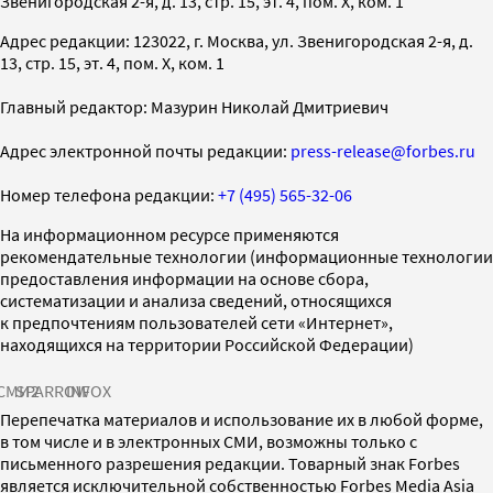
Звенигородская 2-я, д. 13, стр. 15, эт. 4, пом. X, ком. 1
Адрес редакции: 123022, г. Москва, ул. Звенигородская 2-я, д.
13, стр. 15, эт. 4, пом. X, ком. 1
Главный редактор: Мазурин Николай Дмитриевич
Адрес электронной почты редакции:
press-release@forbes.ru
Номер телефона редакции:
+7 (495) 565-32-06
На информационном ресурсе применяются
рекомендательные технологии (информационные технологии
предоставления информации на основе сбора,
систематизации и анализа сведений, относящихся
к предпочтениям пользователей сети «Интернет»,
находящихся на территории Российской Федерации)
СМИ2
SPARROW
INFOX
Перепечатка материалов и использование их в любой форме,
в том числе и в электронных СМИ, возможны только с
письменного разрешения редакции. Товарный знак Forbes
является исключительной собственностью Forbes Media Asia