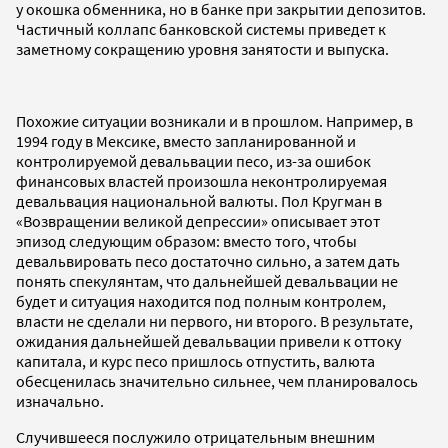
у окошка обменника, но в банке при закрытии депозитов.
Частичный коллапс банковской системы приведет к
заметному сокращению уровня занятости и выпуска.
Похожие ситуации возникали и в прошлом. Например, в
1994 году в Мексике, вместо запланированной и
контролируемой девальвации песо, из-за ошибок
финансовых властей произошла неконтролируемая
девальвация национальной валюты. Пол Кругман в
«Возвращении великой депрессии» описывает этот
эпизод следующим образом: вместо того, чтобы
девальвировать песо достаточно сильно, а затем дать
понять спекулянтам, что дальнейшей девальвации не
будет и ситуация находится под полным контролем,
власти не сделали ни первого, ни второго. В результате,
ожидания дальнейшей девальвации привели к оттоку
капитала, и курс песо пришлось отпустить, валюта
обесценилась значительно сильнее, чем планировалось
изначально.
Случившееся послужило отрицательным внешним