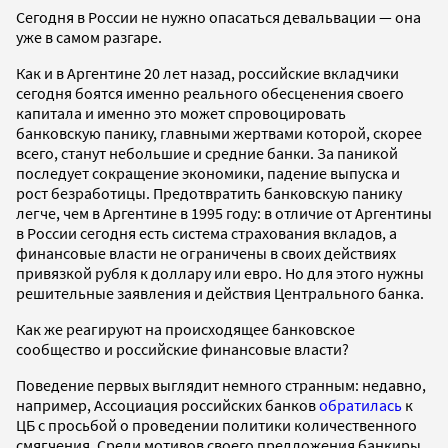
Сегодня в России не нужно опасаться девальвации — она
уже в самом разгаре.
Как и в Аргентине 20 лет назад, российские вкладчики
сегодня боятся именно реального обесценения своего
капитала и именно это может спровоцировать
банковскую панику, главными жертвами которой, скорее
всего, станут небольшие и средние банки. За паникой
последует сокращение экономики, падение выпуска и
рост безработицы. Предотвратить банковскую панику
легче, чем в Аргентине в 1995 году: в отличие от Аргентины
в России сегодня есть система страхования вкладов, а
финансовые власти не ограничены в своих действиях
привязкой рубля к доллару или евро. Но для этого нужны
решительные заявления и действия Центрального банка.
Как же реагируют на происходящее банковское
сообщество и российские финансовые власти?
Поведение первых выглядит немного странным: недавно,
например, Ассоциация российских банков
обратилась
к
ЦБ с просьбой о проведении политики количественного
смягчения.
Среди мотивов своего предложения банкиры