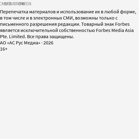
СМИ2
SPARROW
INFOX
Перепечатка материалов и использование их в любой форме,
в том числе и в электронных СМИ, возможны только с
письменного разрешения редакции. Товарный знак Forbes
является исключительной собственностью Forbes Media Asia
Pte. Limited. Все права защищены.
AO «АС Рус Медиа»
·
2026
16+