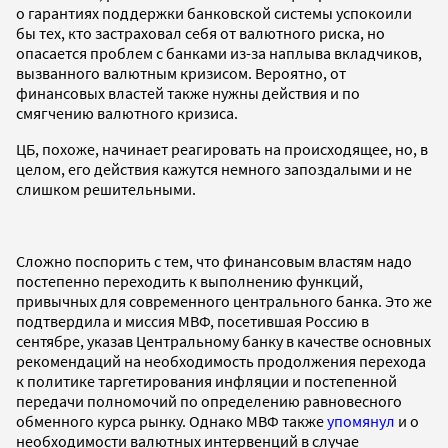
о гарантиях поддержки банковской системы успокоили
бы тех, кто застраховал себя от валютного риска, но
опасается проблем с банками из-за наплыва вкладчиков,
вызванного валютным кризисом. Вероятно, от
финансовых властей также нужны действия и по
смягчению валютного кризиса.
ЦБ, похоже, начинает реагировать на происходящее, но, в
целом, его действия кажутся немного запоздалыми и не
слишком решительными.
Сложно поспорить с тем, что финансовым властям надо
постепенно переходить к выполнению функций,
привычных для современного центрального банка. Это же
подтвердила и миссия МВФ, посетившая Россию в
сентябре, указав Центральному банку в качестве основных
рекомендаций на необходимость продолжения перехода
к политике таргетирования инфляции и постепенной
передачи полномочий по определению равновесного
обменного курса рынку. Однако МВФ также
упомянул
и о
необходимости валютных интервенций в случае