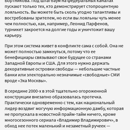
Бортникова. Под шлагбаум на федеральных каналах
пускают только тех, кто демонстрирует стопроцентную
лояльность. Вы можете быть сколь угодно талантливы и
востребованы зрителем, но если вы лояльны чуть менее
чем полностью, как, например, Леонид Парфенов,
турникет закроется на долгие годы и уничтожит вашу
карьеру.
При этом система живет в конфликте сама с собой. Она не
может полностью замкнуться, потому что ее
бенефициары связывают свое будущее со странами
Западной Европы и США. Для этого нужно держать
декоративные островки свободы — небольшие частные
банки или электорально незначимые «свободные» СМИ
вроде «Эха Москвы».
В середине 2000-х в этой тщательно огороженной
конструкции внезапно образовалась протечка.
Практически одновременно с тем, как национальный
лидер воздвиг могучую информационную дамбу, которая
не пропускала в новостной прайм-тайм ничего, кроме
многосезонного сериала «Владимир Владимирович», в
обход нее потек маленький и незаметный ручеек —