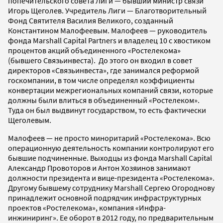
попечительского совета Лиги — бывший министр связи
Игорь Щеголев. Учредитель Лиги — Благотворительный
Фонд Святителя Василия Великого, созданный
Константином Малофеевым. Малофеев — руководитель
фонда Marshall Capital Partners и владелец 10 с хвостиком
процентов акций объединенного «Ростелекома»
(бывшего Связьинвеста). До этого он входил в совет
директоров «Связьинвеста», где занимался реформой
госкомпании, в том числе определял коэффициенты
конвертации межрегиональных компаний связи, которые
должны были влиться в объединенный «Ростелеком».
Туда он был выдвинут государством, то есть фактически
Щеголевым.
Малофеев — не просто миноритарий «Ростелекома». Всю
операционную деятельность компании контролируют его
бывшие подчиненные. Выходцы из фонда Marshall Capital
Александр Провоторов и Антон Хозяинов занимают
должности президента и вице-президента «Ростелекома».
Другому бывшему сотруднику Marshall Сергею Огороднову
принадлежит основной подрядчик инфраструктурных
проектов «Ростелекома», компания «Инфра-
инжиниринг». Ее оборот в 2012 году, по предварительным