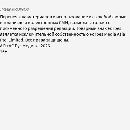
СМИ2
SPARROW
INFOX
Перепечатка материалов и использование их в любой форме,
в том числе и в электронных СМИ, возможны только с
письменного разрешения редакции. Товарный знак Forbes
является исключительной собственностью Forbes Media Asia
Pte. Limited. Все права защищены.
AO «АС Рус Медиа»
·
2026
16+