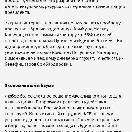
простого, чтобы для его разработки хватило
интеллектуальных ресурсов сотрудников администрации
президента.
Закрыть интернет нельзя, как нельзя решить проблему
протестов, сбросив водородную бомбу на Москву.
Конечно, вы тем самым ликвидируете 65% жителей
столицы, недовольных Путиным и «Единой Россией». Но
одновременно, как бы людоедски ни звучало, вы
уничтожите не только Кристину Потупчик и Маргариту
Симоньян, но и тех, кому они верно служат. То есть самих
бенефициаров бомбардировки.
Экономика шлагбаума
Любое более сложное решение уже слишком тонко для
нашего цирка. Попробуем предсказать действия
нынешней власти. Россией управляют выходцы из
спецслужб. Коллективный сотрудник КГБ по своему
устройству довольно примитивен. Он умеет охранять и
отбирать, но не способен созидать. Единственный тип
бизнеса, который признают люди этой философии, — это