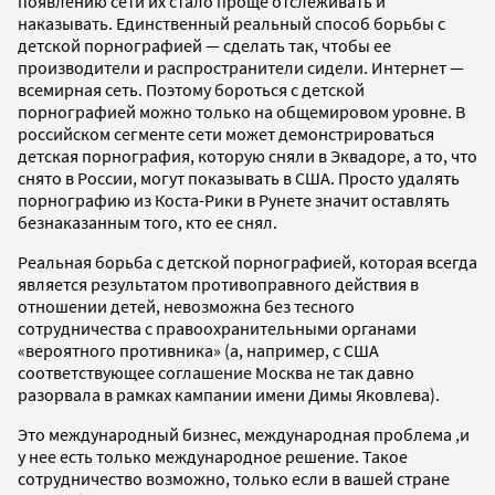
появлению сети их стало проще отслеживать и
наказывать. Единственный реальный способ борьбы с
детской порнографией — сделать так, чтобы ее
производители и распространители сидели. Интернет —
всемирная сеть. Поэтому бороться с детской
порнографией можно только на общемировом уровне. В
российском сегменте сети может демонстрироваться
детская порнография, которую сняли в Эквадоре, а то, что
снято в России, могут показывать в США. Просто удалять
порнографию из Коста-Рики в Рунете значит оставлять
безнаказанным того, кто ее снял.
Реальная борьба с детской порнографией, которая всегда
является результатом противоправного действия в
отношении детей, невозможна без тесного
сотрудничества с правоохранительными органами
«вероятного противника» (а, например, с США
соответствующее соглашение Москва не так давно
разорвала в рамках кампании имени Димы Яковлева).
Это международный бизнес, международная проблема ,и
у нее есть только международное решение. Такое
сотрудничество возможно, только если в вашей стране