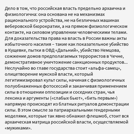
Дело в том, что российская власть предельно архаична и
физиологична: она основана не на механизмах
рационального устройства, не на безличных машинах
веберовской бюрократии, а на прямом физиологическом
контакте, на силовом управлении человеческими телами.
Для доказательства права на власть в России важны акты
избыточного насилия – такие как показательное убийство
в Кущевке, пытки в ОВД «Дальний», убийство Немцова,
сожжение домов предполагаемых террористов в Чечне,
демонстративное уничтожение санкционных продуктов...
Неслучайно во главе государства стоит «альфа-самец»,
олицетворение мужской власти, который
легитимизировал культ силы, начиная с физиологичных
полуобнаженных фотосессий и заканчивая применением
силы в отношении оппозиции и соседних стран, чья
лексика и аргументы («слабых бьют», «бить первым»)
напрямую происходят из блатных ритуалов демонстрации
силы. В этом смысле за патриархальными гендерными
моделями, которые так явно обнажил флешмоб, стоит вся
архаическая матрица российской власти, осуществляемой
«мужиками».