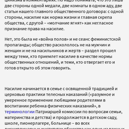
две стороны одной медали, две комнаты в одном аду, две
статьи нашего главного общественного договора: с одной
стороны, насилие как норма жизни и главная скрепа
общества, с другой – «молчание ягнят» как негласное
признание права на насилие.
Нет, это была не «война полов» и не сеанс феминистской
пропаганды; общество раскололось не на мужчин и
женщин и не на насильников и жертв – раздел прошел
между теми, кто приемлет насилие в качестве нормы
общественных отношений, и теми, кто отвергает его и
готов открыто об этом говорить.
Насилие начинается в семье с освященной традицией и
церковью практики телесных наказаний («разумное и
умеренное применение любящими родителями в
воспитании ребенка физических наказаний», в
терминологии
Патриаршей комиссии по вопросам семьи,
материнства и детства
) и продолжается в детском саду,
школе, пионерлагере, больнице – во всех
дисциплинарных институтах общества как одно из важных