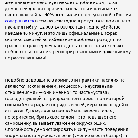
женщины еще действует некое подобие норм, то за
домашней дверью правила кончаются и начинается
настоящая война: 40% всех тяжких преступлений в России
совершаются
в семьях, ежегодно в результате домашнего
насилия гибнут 12 000-14 000 женщин, одно убийство —
каждые 40 минут.
И это лишь официальные цифры:
сколько смертей во избежание проблем проходят по
графе «острая сердечная недостаточность» и сколько
побоев остаются незарегистрированными и даже никому
не рассказанными!
Подобно дедовщине в армии, эти практики насилия не
являются исключением, эксцессом, «неуставными
отношениями»
—
они именно что часть «устава»,
господствующей патриархальной нормы, при которой
сильный утверждает порядок вещей, иерархию людей и
статусов. Для мужчины важно быть завоевателем,
покорителем, брать свое силой – это повышает его
самооценку, вызывает уважение окружающих.
Способность демонстрировать и силу – часть поведения
«нормального мужика»: в речи (умение «вести базар»), в