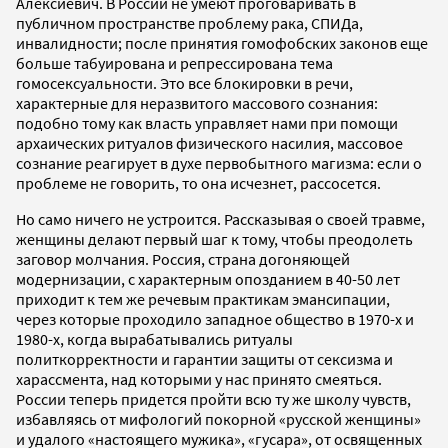
Алексиевич. В России не умеют проговаривать в
публичном пространстве проблему рака, СПИДа,
инвалидности; после принятия гомофобских законов еще
больше табуирована и репрессирована тема
гомосексуальности. Это все блокировки в речи,
характерные для неразвитого массового сознания:
подобно тому как власть управляет нами при помощи
архаических ритуалов физического насилия, массовое
сознание реагирует в духе первобытного магизма: если о
проблеме не говорить, то она исчезнет, рассосется.
Но само ничего не устроится. Рассказывая о своей травме,
женщины делают первый шаг к тому, чтобы преодолеть
заговор молчания. Россия, страна догоняющей
модернизации, с характерным опозданием в 40-50 лет
приходит к тем же речевым практикам эмансипации,
через которые проходило западное общество в 1970-х и
1980-х, когда вырабатывались ритуалы
политкорректности и гарантии защиты от сексизма и
харассмента, над которыми у нас принято смеяться.
России теперь придется пройти всю ту же школу чувств,
избавляясь от мифологий покорной «русской женщины»
и удалого «настоящего мужика», «гусара», от освященных