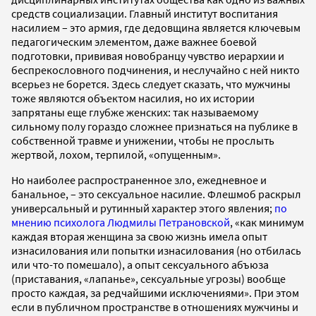
средств социализации. Главный институт воспитания
насилием – это армия, где дедовщина является ключевым
педагогическим элементом, даже важнее боевой
подготовки, прививая новобранцу чувство иерархии и
беспрекословного подчинения, и неслучайно с ней никто
всерьез не борется. Здесь следует сказать, что мужчины
тоже являются объектом насилия, но их истории
запрятаны еще глубже женских: так называемому
сильному полу гораздо сложнее признаться на публике в
собственной травме и унижении, чтобы не прослыть
жертвой, лохом, терпилой, «опущенным».
Но наиболее распространенное зло, ежедневное и
банальное, – это сексуальное насилие. Флешмоб раскрыл
универсальный и рутинный характер этого явления;
по
мнению психолога Людмилы Петрановской
, «как минимум
каждая вторая женщина за свою жизнь имела опыт
изнасилования или попытки изнасилования (но отбилась
или что-то помешало), а опыт сексуального абъюза
(приставания, «лапанье», сексуальные угрозы) вообще
просто каждая, за редчайшими исключениями».
При этом
если в публичном пространстве в отношениях мужчины и