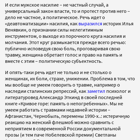
И если мужское насилие – не частный случай, а
универсальный закон власти, то и протест против него –
дело не частное, а политическое. Речь идет о
«деавтоматизации» насилия, как
выразился
историк Илья
Венявкин,
о признании силы нелегитимным
инструментом, о выходе из порочного круга насилия и
молчания. Этот круг размыкается прежде всего речью:
публично исповедуя свою боль, проговаривая свою
травму, женщина обретает голос и право на память и
вместе с этим – политическую субъектность.
И опять-таки речь идет не только и не столько о
женщинах, их боли, страхе, унижении. Проблема в том, что
мы вообще не умеем говорить о травме, например о
наследии сталинских репрессий, как
заметил
психолог и
литературовед Александр Эткинд в своей последней
книге «Кривое горе: память о непогребенных».
Мы не
умеем работать с травмами недавней истории –
Афганистан, Чернобыль, перемены 1990-х..: истеричную
реакцию на женский флешмоб можно сравнить с
неприятием в современной России документальной
прозы (и тем паче Нобелевской премии) Светланы