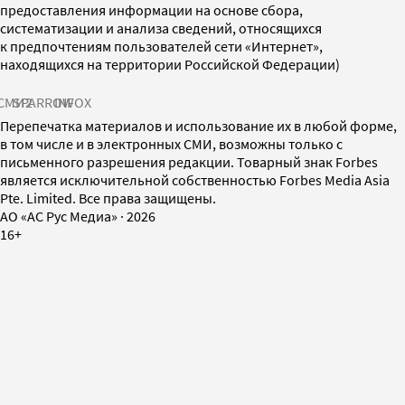
предоставления информации на основе сбора,
систематизации и анализа сведений, относящихся
к предпочтениям пользователей сети «Интернет»,
находящихся на территории Российской Федерации)
СМИ2
SPARROW
INFOX
Перепечатка материалов и использование их в любой форме,
в том числе и в электронных СМИ, возможны только с
письменного разрешения редакции. Товарный знак Forbes
является исключительной собственностью Forbes Media Asia
Pte. Limited. Все права защищены.
AO «АС Рус Медиа»
·
2026
16+