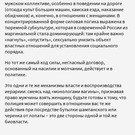
мужском коллективе, особенно в поведении на дороге
(отсюда культ больших машин, хамская езда, наказание
обидчиков) и, конечно, в отношениях с женщинами. В
концентрированной форме силовая логика выражена в
тюремной субкультуре, которая в современной России из
маргинальной стала доминирующей: там крайне важно
«нагнуть», «опустить», сексуально унизить объект
властных отношений для установления социального
порядка.
Но тот же самый код силы, негласный договор,
основанный на насилии и молчании, действует и в
политике.
Это одни и те же механизмы власти и воспроизводства
иерархии: смеясь над «монологами вагины», признавая
право мужчины взять женщину, будьте готовы к тому, что
полиция может совершить в отношении вас те же
действия при посредстве бутылки шампанского или
черенка от лопаты – это две стороны одной и той же
биовласти.