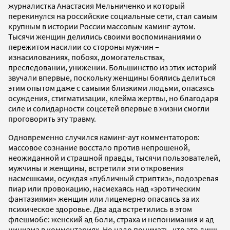
журналистка Анастасия Мельниченко и который
перекинулся на российские социальные сети, стал самым
крупным в истории России массовым каминг-аутом.
Тысячи женщин делились своими воспоминаниями о
пережитом насилии со стороны мужчин –
изнасилованиях, побоях, домогательствах,
преследовании, унижении. Большинство из этих историй
звучали впервые, поскольку женщины боялись делиться
этим опытом даже с самыми близкими людьми, опасаясь
осуждения, стигматизации, клейма жертвы, но благодаря
силе и солидарности соцсетей впервые в жизни смогли
проговорить эту травму.
Одновременно случился каминг-аут комментаторов:
массовое сознание восстало против непрошеной,
неожиданной и страшной правды, тысячи пользователей,
мужчины и женщины, встретили эти откровения
насмешками, осуждая «публичный стриптиз», подозревая
пиар или провокацию, насмехаясь над «эротическим
фантазиями» женщин или лицемерно опасаясь за их
психическое здоровье. Два ада встретились в этом
флешмобе: женский ад боли, страха и непонимания и ад
цинизма в комментариях. Но надо понимать, что это лишь