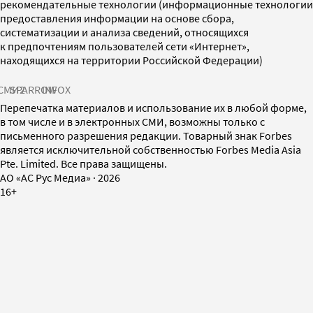
рекомендательные технологии (информационные технологии
предоставления информации на основе сбора,
систематизации и анализа сведений, относящихся
к предпочтениям пользователей сети «Интернет»,
находящихся на территории Российской Федерации)
СМИ2
SPARROW
INFOX
Перепечатка материалов и использование их в любой форме,
в том числе и в электронных СМИ, возможны только с
письменного разрешения редакции. Товарный знак Forbes
является исключительной собственностью Forbes Media Asia
Pte. Limited. Все права защищены.
AO «АС Рус Медиа»
·
2026
16+