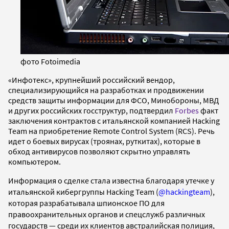
фото Fotoimedia
«Инфотекс», крупнейший российский вендор,
специализирующийся на разработках и продвижении
средств защиты информации для ФСО, Минобороны, МВД
и других российских госструктур, подтвердил
Forbes
факт
заключения контрактов с итальянской компанией Hacking
Team на приобретение Remote Control System (RCS). Речь
идет о боевых вирусах (троянах, руткитах), которые в
обход антивирусов позволяют скрытно управлять
компьютером.
Информация о сделке стала известна благодаря утечке у
итальянской кибергруппы Hacking Team (
@hackingteam
),
которая разрабатывала шпионское ПО для
правоохранительных органов и спецслужб различных
государств — среди их клиентов австралийская полиция,