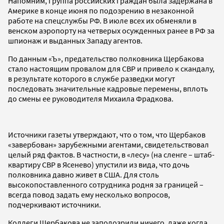
Напомним, группа российских граждан была задержана в
Америке в конце июня по подозрению в незаконной
работе на спецслужбы РФ. В июле всех их обменяли в
венском аэропорту на четверых осужденных ранее в РФ за
шпионаж и выданных Западу агентов.
По данным «Ъ», предательство полковника Щербакова
стало настоящим провалом для СВР и привело к скандалу,
в результате которого в службе разведки могут
последовать значительные кадровые перемены, вплоть
до смены ее руководителя Михаила Фрадкова.
Источники газеты утверждают, что о том, что Щербаков
«завербован» зарубежными агентами, свидетельствовал
целый ряд фактов. В частности, в «лесу» (на сленге – штаб-
квартиру СВР в Ясенево) упустили из вида, что дочь
полковника давно живет в США. Для столь
высокопоставленного сотрудника родня за границей –
всегда повод задать ему несколько вопросов,
подчеркивают источники.
Коллеги Щербакова не заподозрили ничего, даже когда