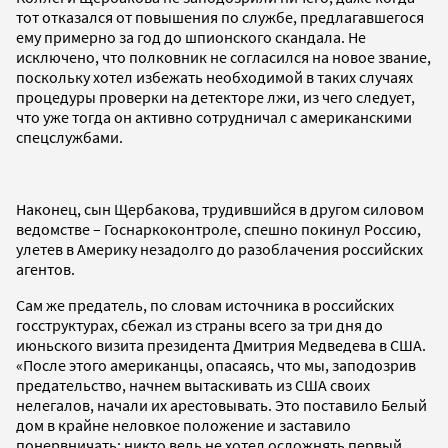
тот отказался от повышения по службе, предлагавшегося
ему примерно за год до шпионского скандала. Не
исключено, что полковник не согласился на новое звание,
поскольку хотел избежать необходимой в таких случаях
процедуры проверки на детекторе лжи, из чего следует,
что уже тогда он активно сотрудничал с американскими
спецслужбами.
Наконец, сын Щербакова, трудившийся в другом силовом
ведомстве – Госнаркоконтроле, спешно покинул Россию,
улетев в Америку незадолго до разоблачения российских
агентов.
Сам же предатель, по словам источника в российских
госструктурах, сбежал из страны всего за три дня до
июньского визита президента Дмитрия Медведева в США.
«После этого американцы, опасаясь, что мы, заподозрив
предательство, начнем вытаскивать из США своих
нелегалов, начали их арестовывать. Это поставило Белый
дом в крайне неловкое положение и заставило
понервничать: никто ведь не хотел осложнять первый