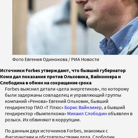
Фото Евгения Одинокова / РИА Новости
Источники Forbes утверждают, что бывший губернатор
Коми дал показания против Ольховика, Вайнзихера и
Слободина в обмен на сокращение срока
Forbes выяснил детали «дела энергетиков», по которому
были задержаны совладелец и управляющий группы
компаний «Ренова» Евгений Ольховик, бывший
гендиректор ПАО «Т Плюс»
Борис Вайнзихер
, а бывший
гендиректор «Вымпелкома»
Михаил Слободин
объявлен в
розыск. Их обвиняют в коррупции.
По данным двух источников Forbes, знакомых с
фигурантами и обстоятельствами дела, Слободин,