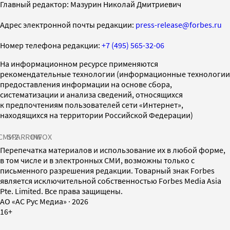
Главный редактор: Мазурин Николай Дмитриевич
Адрес электронной почты редакции:
press-release@forbes.ru
Номер телефона редакции:
+7 (495) 565-32-06
На информационном ресурсе применяются
рекомендательные технологии (информационные технологии
предоставления информации на основе сбора,
систематизации и анализа сведений, относящихся
к предпочтениям пользователей сети «Интернет»,
находящихся на территории Российской Федерации)
СМИ2
SPARROW
INFOX
Перепечатка материалов и использование их в любой форме,
в том числе и в электронных СМИ, возможны только с
письменного разрешения редакции. Товарный знак Forbes
является исключительной собственностью Forbes Media Asia
Pte. Limited. Все права защищены.
AO «АС Рус Медиа»
·
2026
16+