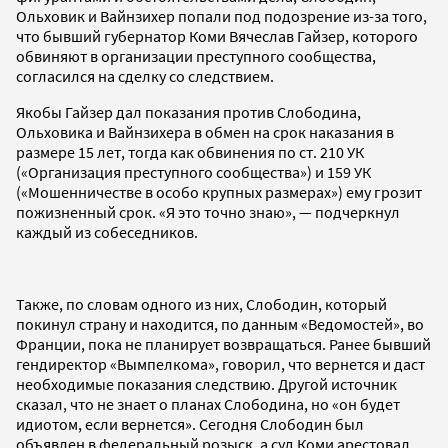
Ольховик и Вайнзихер попали под подозрение из-за того,
что бывший губернатор Коми Вячеслав Гайзер, которого
обвиняют в организации преступного сообщества,
согласился на сделку со следствием.
Якобы Гайзер дал показания против Слободина,
Ольховика и Вайнзихера в обмен на срок наказания в
размере 15 лет, тогда как обвинения по ст. 210 УК
(«Организация преступного сообщества») и 159 УК
(«Мошенничестве в особо крупных размерах») ему грозит
пожизненный срок. «Я это точно знаю», — подчеркнул
каждый из собеседников.
Также, по словам одного из них, Слободин, который
покинул страну и находится, по данным «Ведомостей», во
Франции, пока не планирует возвращаться. Ранее бывший
гендиректор «Вымпелкома», говорил, что вернется и даст
необходимые показания следствию. Другой источник
сказал, что не знает о планах Слободина, но «он будет
идиотом, если вернется». Сегодня Слободин был
объявлен в федеральный розыск, а суд Коми арестовал