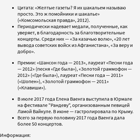
Цитата: «Желтые газеты? Я их шакальем называю
просто. Это ж помойники и шакалье»
(«Комсомольская правда», 2012).
Периодически надевает медали, полученные, как
уверяет, в благодарность за благотворительные
концерты. Среди них — «За казачью волю», «20 лет
вывода советских войск из Афганистана», «За веру и
добро».
Премии: «Шансон года — 2013», лауреат «Песни года
— 2012» (песня «Где была»), «Золотой граммофон —
2012» («Где была»), лауреат «Песни года — 2011»
(«Шопен»), «Золотой граммофон — 2011»
(«Клавиши»).
В июле 2017 года Елена Ваенга выступила в Юрмале
на фестивале "Рандеву", организованным певицей
Ламой Вайкуле. В июне — гастролировала по Крыму.
Всего за первую половину 2017 года Ваенга дала
более 50 концертов.
Информация: