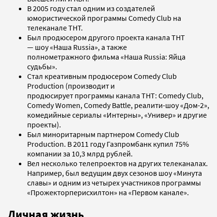
В 2005 году стал одним из создателей
юмористической программы Comedy Club на
телеканале ТНТ.
Был продюсером другого проекта канала ТНТ
— шоу «Наша Russia», а также
полнометражного фильма «Наша Russia: Яйца
судьбы».
Стал креативным продюсером Comedy Club
Production (производит и
продюсирует программы канала ТНТ: Comedy Club,
Comedy Women, Comedy Battle, реалити-шоу «Дом-2»,
комедийные сериалы «Интерны», «Универ» и другие
проекты).
Был миноритарным партнером Comedy Club
Production. В 2011 году Газпромбанк купил 75%
компании за 10,3 млрд рублей.
Вел несколько телепроектов на других телеканалах.
Например, был ведущим двух сезонов шоу «Минута
славы» и одним из четырех участников программы
«Прожекторперисхилтон» на «Первом канале».
Личная жизнь