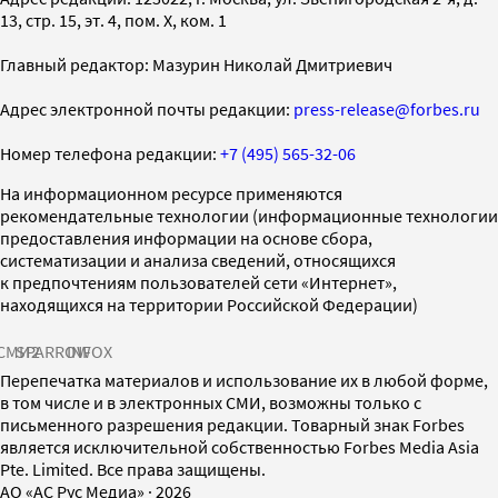
13, стр. 15, эт. 4, пом. X, ком. 1
Главный редактор: Мазурин Николай Дмитриевич
Адрес электронной почты редакции:
press-release@forbes.ru
Номер телефона редакции:
+7 (495) 565-32-06
На информационном ресурсе применяются
рекомендательные технологии (информационные технологии
предоставления информации на основе сбора,
систематизации и анализа сведений, относящихся
к предпочтениям пользователей сети «Интернет»,
находящихся на территории Российской Федерации)
СМИ2
SPARROW
INFOX
Перепечатка материалов и использование их в любой форме,
в том числе и в электронных СМИ, возможны только с
письменного разрешения редакции. Товарный знак Forbes
является исключительной собственностью Forbes Media Asia
Pte. Limited. Все права защищены.
AO «АС Рус Медиа»
·
2026