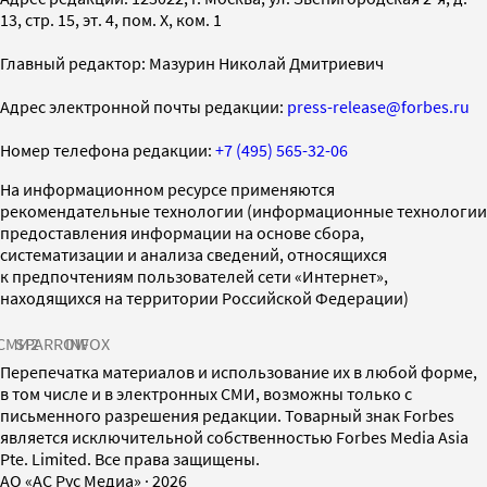
13, стр. 15, эт. 4, пом. X, ком. 1
Главный редактор: Мазурин Николай Дмитриевич
Адрес электронной почты редакции:
press-release@forbes.ru
Номер телефона редакции:
+7 (495) 565-32-06
На информационном ресурсе применяются
рекомендательные технологии (информационные технологии
предоставления информации на основе сбора,
систематизации и анализа сведений, относящихся
к предпочтениям пользователей сети «Интернет»,
находящихся на территории Российской Федерации)
СМИ2
SPARROW
INFOX
Перепечатка материалов и использование их в любой форме,
в том числе и в электронных СМИ, возможны только с
письменного разрешения редакции. Товарный знак Forbes
является исключительной собственностью Forbes Media Asia
Pte. Limited. Все права защищены.
AO «АС Рус Медиа»
·
2026