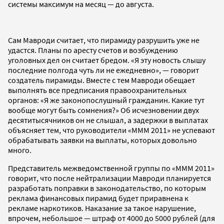
системы максимум на месяц — до августа.
Сам Мавроди считает, что пирамиду разрушить уже не
удастся. Планы по аресту счетов и возбуждению
уголовных дел он считает бредом. «Я эту новость слышу
последние полгода чуть ли не ежедневно», — говорит
создатель пирамиды. Вместе с тем Мавроди обещает
выполнять все предписания правоохранительных
органов: «Я же законопослушный гражданин. Какие тут
вообще могут быть сомнения?» Об исчезновении двух
десятитысячников он не слышал, а задержки в выплатах
объясняет тем, что руководители «МММ 2011» не успевают
обрабатывать заявки на выплаты, которых довольно
много.
Представитель межведомственной группы по «МММ 2011»
говорит, что после нейтрализации Мавроди планируется
разработать поправки в законодательство, по которым
реклама финансовых пирамид будет приравнена к
рекламе наркотиков. Наказание за такое нарушение,
впрочем, небольшое — штраф от 4000 до 5000 рублей (для