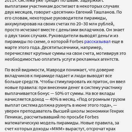
выплатами участникам достигают в некоторых случаях
двух месяцев, говорит «десятник» Евгений Ташланов. По
его словам, некоторые руководители пирамиды,
аккумулировав на своих счетах по 20–30 млн рублей,
просто исчезают вместе с деньгами вкладчиков. Он знает
о двух таких случаях. Руководители выводят деньги из
пирамиды по схеме, о которой Forbes
рассказывал
еще в
марте этого года. Десятитысячники, например,
перечисляют крупные суммы на свои счета, мотивируя это
необходимостью оплатить услуги рекламных агентств.
По всей видимости, Мавроди понимает, что доверие
вкладчиков к пирамиде падает и люди выводят все
больше средств. Чтобы стимулировать их приток, он ввел
новые правила: при внесении денег в систему участнику
выплачивается бонус — 50% от суммы. На все вклады
начисляется доход — 40% в месяц. «Под огромным грузом
выплат система должна рухнуть в июне этого года», —
уверен преподаватель Высшей школы экономики Генрих
Пеникас, рассчитывавший по просьбе Forbes
математическую модель пирамиды. Новые правила, за
счет которых доходы «МММ» вырастут, отсрочат крах