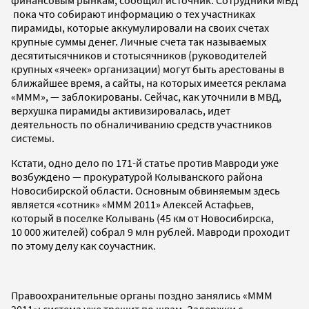
пока что собирают информацию о тех участниках
пирамиды, которые аккумулировали на своих счетах
крупные суммы денег. Личные счета так называемых
десятитысячников и стотысячников (руководителей
крупных «ячеек» организации) могут быть арестованы в
ближайшее время, а сайты, на которых имеется реклама
«МММ», — заблокированы. Сейчас, как уточнили в МВД,
верхушка пирамиды активизировалась, идет
деятельность по обналичиванию средств участников
системы.
Кстати, одно дело по 171-й статье против Мавроди уже
возбуждено — прокуратурой Колыванского района
Новосибирской области. Основным обвиняемым здесь
является «сотник» «МММ 2011» Алексей Астафьев,
который в поселке Колывань (45 км от Новосибирска,
10 000 жителей) собрал 9 млн рублей. Мавроди проходит
по этому делу как соучастник.
Правоохранительные органы поздно занялись «МММ
2011»: система уже трещит по швам. Задержки с