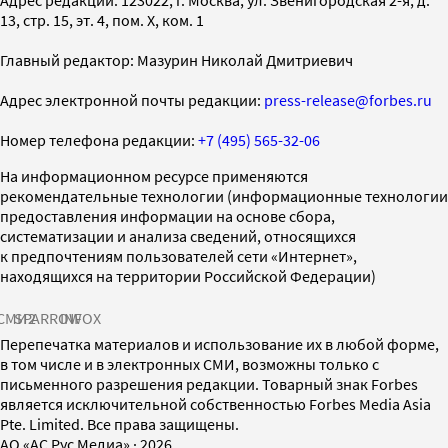
13, стр. 15, эт. 4, пом. X, ком. 1
Главный редактор: Мазурин Николай Дмитриевич
Адрес электронной почты редакции:
press-release@forbes.ru
Номер телефона редакции:
+7 (495) 565-32-06
На информационном ресурсе применяются
рекомендательные технологии (информационные технологии
предоставления информации на основе сбора,
систематизации и анализа сведений, относящихся
к предпочтениям пользователей сети «Интернет»,
находящихся на территории Российской Федерации)
СМИ2
SPARROW
INFOX
Перепечатка материалов и использование их в любой форме,
в том числе и в электронных СМИ, возможны только с
письменного разрешения редакции. Товарный знак Forbes
является исключительной собственностью Forbes Media Asia
Pte. Limited. Все права защищены.
AO «АС Рус Медиа»
·
2026