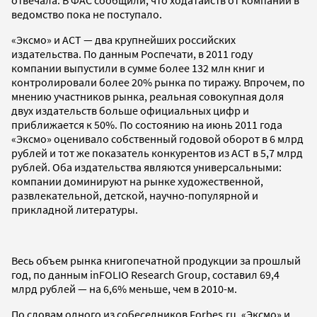
ведомство пока не поступало.
«Эксмо» и АСТ — два крупнейших российских
издательства. По данным Роспечати, в 2011 году
компании выпустили в сумме более 132 млн книг и
контролировали более 20% рынка по тиражу. Впрочем, по
мнению участников рынка, реальная совокупная доля
двух издательств больше официальных цифр и
приближается к 50%. По состоянию на июнь 2011 года
«Эксмо» оценивало собственный годовой оборот в 6 млрд
рублей и тот же показатель конкурентов из АСТ в 5,7 млрд
рублей. Оба издательства являются универсальными:
компании доминируют на рынке художественной,
развлекательной, детской, научно-популярной и
прикладной литературы.
Весь объем рынка книгопечатной продукции за прошлый
год, по данным inFOLIO Research Group, составил 69,4
млрд рублей — на 6,6% меньше, чем в 2010-м.
По словам одного из собеседников Forbes.ru, «Эксмо» и