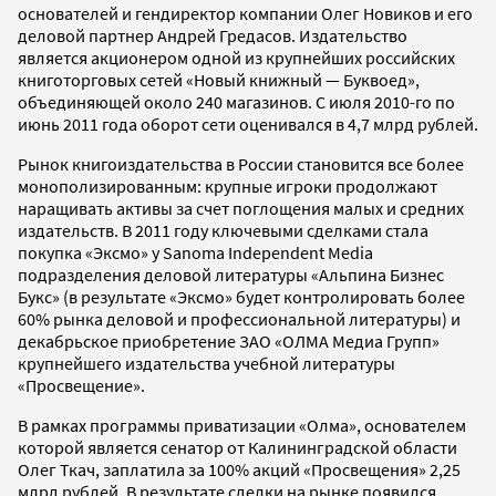
основателей и гендиректор компании Олег Новиков и его
деловой партнер Андрей Гредасов. Издательство
является акционером одной из крупнейших российских
книготорговых сетей «Новый книжный — Буквоед»,
объединяющей около 240 магазинов. С июля 2010-го по
июнь 2011 года оборот сети оценивался в 4,7 млрд рублей.
Рынок книгоиздательства в России становится все более
монополизированным: крупные игроки продолжают
наращивать активы за счет поглощения малых и средних
издательств. В 2011 году ключевыми сделками стала
покупка «Эксмо» у Sanoma Independent Media
подразделения деловой литературы «Альпина Бизнес
Букс» (в результате «Эксмо» будет контролировать более
60% рынка деловой и профессиональной литературы) и
декабрьское приобретение ЗАО «ОЛМА Медиа Групп»
крупнейшего издательства учебной литературы
«Просвещение».
В рамках программы приватизации «Олма», основателем
которой является сенатор от Калининградской области
Олег Ткач, заплатила за 100% акций «Просвещения» 2,25
млрд рублей. В результате сделки на рынке появился