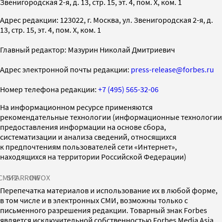
Звенигородская 2-я, д. 13, стр. 15, эт. 4, пом. X, ком. 1
Адрес редакции: 123022, г. Москва, ул. Звенигородская 2-я, д.
13, стр. 15, эт. 4, пом. X, ком. 1
Главный редактор: Мазурин Николай Дмитриевич
Адрес электронной почты редакции:
press-release@forbes.ru
Номер телефона редакции:
+7 (495) 565-32-06
На информационном ресурсе применяются
рекомендательные технологии (информационные технологии
предоставления информации на основе сбора,
систематизации и анализа сведений, относящихся
к предпочтениям пользователей сети «Интернет»,
находящихся на территории Российской Федерации)
СМИ2
SPARROW
INFOX
Перепечатка материалов и использование их в любой форме,
в том числе и в электронных СМИ, возможны только с
письменного разрешения редакции. Товарный знак Forbes
является исключительной собственностью Forbes Media Asia