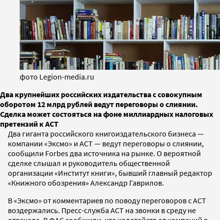
фото Legion-media.ru
Два крупнейших российских издательства с совокупным
оборотом 12 млрд рублей ведут переговоры о слиянии.
Сделка может состояться на фоне миллиардных налоговых
претензий к АСТ
Два гиганта российского книгоиздательского бизнеса —
компании «Эксмо» и АСТ — ведут переговоры о слиянии,
сообщили Forbes два источника на рынке. О вероятной
сделке слышал и руководитель общественной
организации «Институт книги», бывший главный редактор
«Книжного обозрения» Александр Гаврилов.
В «Эксмо» от комментариев по поводу переговоров с АСТ
воздержались. Пресс-служба АСТ на звонки в среду не
отвечала. В ФАС сообщили, что ходатайств от компаний в